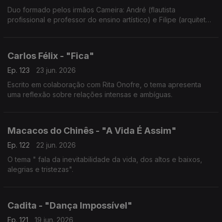
Duo formado pelos irmãos Cameira: André (flautista
profissional e professor do ensino artístico) e Filipe (arquiteto
e guitarrista).
Carlos Félix - "Fica"
Ep. 123
23 jun. 2026
Escrito em colaboração com Rita Onofre, o tema apresenta
uma reflexão sobre relações intensas e ambíguas.
Macacos do Chinês - "A Vida É Assim"
Ep. 122
22 jun. 2026
O tema " fala da inevitabilidade da vida, dos altos e baixos,
alegrias e tristezas".
Cadita - "Dança Impossível"
Ep. 121
19 jun. 2026