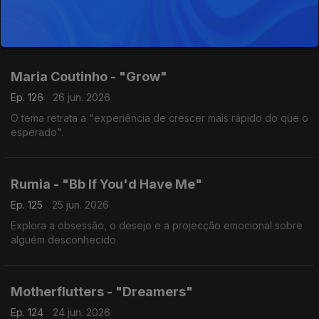
Carrega um pedido urgente para que as coisas encontrem
finalmente o seu lugar, sem resistência.
Maria Coutinho - "Grow"
Ep. 126
26 jun. 2026
O tema retrata a "experiência de crescer mais rápido do que o
esperado".
Rumia - "Bb If You'd Have Me"
Ep. 125
25 jun. 2026
Explora a obsessão, o desejo e a projecção emocional sobre
alguém desconhecido
Motherflutters - "Dreamers"
Ep. 124
24 jun. 2026