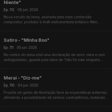
Niente"
Ep. 112
08 jun. 2026
Nova versão do tema, assinada pelo bem conhecido
compositor, produtor e multi-instrumentista britânico Nitin
Sawhney.
Satiro - "Minha Boo"
Ep. 111
05 jun. 2026
No centro do tema está uma declaração de amor clara e sem
ambiguidades, guiada pela ideia de “não há mais ninguém
além de ti”.
Merai - "Diz-me"
Ep. 110
04 jun. 2026
Propõe um gesto de libertação face às expectativas externas,
afirmando a possibilidade de sermos contraditórios, mutáveis e
livres.