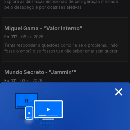
Explora as dinâmicas emocionais de uma geração marcada
pelo desapego e por cicatrizes afetivas.
Miguel Gama - "Valor Interno"
Ep. 132
06 jul. 2026
Tenta responder a questões como "e se o problema… não
fosse o amor? e se fosses tu a não saber amar sem querer
controlar?""
Mundo Secreto - "Jammin'"
Ep. 131
03 jul. 2026
×
Combinando hip-hop e reggae, o tema abre caminho para o
quarto álbum de estúdio, a editar no final do ano.
Malva - "Antes de Mais"
Ep. 130
02 jul. 2026