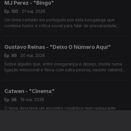
MJ Perez - "Bingo"
Ep. 100
21 mai. 2026
Um tema cantado em português por esta lusogalega que
combina humor e crítica social para falar de precariedade,
classe e sobrevivência.
Gustavo Reinas - "Deixo O Número Aqui"
Ep. 99
20 mai. 2026
Sobre alguém que, entre insegurança e desejo, insiste numa
ligação emocional e física com outra pessoa, mesmo sabendo
que pode não ser totalmente genuína.
Catwen - "Cinema"
Ep. 98
19 mai. 2026
O tema descreve um encontro romântico num restaurante
perto da hora de fecho.