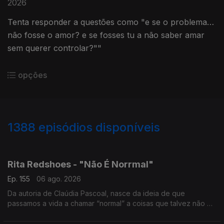
2026
Tenta responder a questões como "e se o problema…
não fosse o amor? e se fosses tu a não saber amar
sem querer controlar?""
opções
1388
episódios disponíveis
939903
939867
934549
931886
927481
Rita Redshoes - "Não É Norrmal"
Ep. 155
06 ago. 2026
Da autoria de Claúdia Pascoal, nasce da ideia de que
passamos a vida a chamar “normal” a coisas que talvez não o
sejam assim tanto.