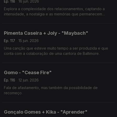
Ep. 118
16 jun. 2026
Explora a complexidade dos relacionamentos, captando a
intensidade, a nostalgia e as memórias que permanecem
mesmo quando as histórias de amor chegam ao fim.
Pimenta Caseira + Joly - "Maybach"
Ep. 117
15 jun. 2026
Uma canção que esteve muito tempo a ser produzida e que
conta com a colaboração de uma cantora de Baltimore.
Gomo - "Cease Fire"
Ep. 116
12 jun. 2026
Fala de afastamento, mas também da possibilidade de
recomeço.
Gonçalo Gomes + Kika - "Aprender"