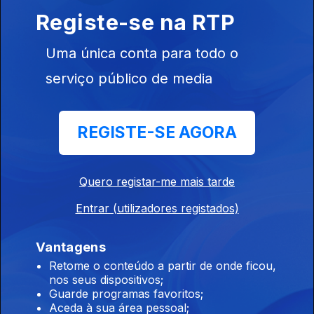
Propõe uma escuta centrada na relação entre interioridade e
Registe-se na RTP
expectativa, num tema que observa o amor a partir do lugar
onde ele ainda não chegou.
Uma única conta para todo o
Dreia - "Morrer Devagarinho"
serviço público de media
Ep. 129
01 jul. 2026
Simboliza o fim de um ciclo e o renascimento de uma nova
identidade.
REGISTE-SE AGORA
Tranquiliza - "Tudo o Que Não Fiz"
Quero registar-me mais tarde
Ep. 128
30 jun. 2026
Entrar (utilizadores registados)
"Sobre saber existir, aproveitar cada segundo ao máximo para
não ficarmos a assistir à nossa própria passagem".
Vantagens
Retome o conteúdo a partir de onde ficou,
nos seus dispositivos;
Jafuipedro + Bia Maria - "Dia Normal"
Guarde programas favoritos;
Ep. 127
29 jun. 2026
Aceda à sua área pessoal;