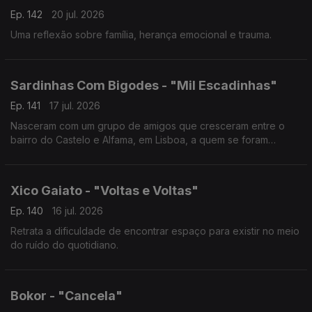
Ep. 142
20 jul. 2026
Uma reflexão sobre família, herança emocional e trauma.
Sardinhas Com Bigodes - "Mil Escadinhas"
Ep. 141
17 jul. 2026
Nasceram com um grupo de amigos que cresceram entre o
bairro do Castelo e Alfama, em Lisboa, a quem se foram
juntando vários elementos até à formação atual composta por
10 músicos
Xico Gaiato - "Voltas e Voltas"
Ep. 140
16 jul. 2026
Retrata a dificuldade de encontrar espaço para existir no meio
do ruído do quotidiano.
Bokor - "Cancela"