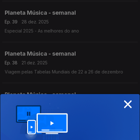
Planeta Música - semanal
Ep. 39
28 dez. 2025
Especial 2025 - As melhores do ano
Planeta Música - semanal
Ep. 38
21 dez. 2025
Viagem pelas Tabelas Mundiais de 22 a 26 de dezembro
Planeta Música - semanal
×
Ep. 37
14 dez. 2025
Viagem pelas Tabelas Mundiais de 8 a 14 de dezembro
Planeta Música - semanal