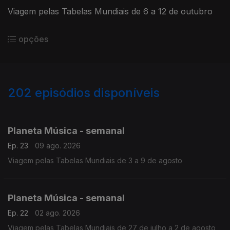
Viagem pelas Tabelas Mundiais de 6 a 12 de outubro
opções
202
episódios disponíveis
924687
897202
875481
847892
823970
Planeta Música - semanal
Ep. 23
09 ago. 2026
Viagem pelas Tabelas Mundiais de 3 a 9 de agosto
Planeta Música - semanal
Ep. 22
02 ago. 2026
Viagem pelas Tabelas Mundiais de 27 de julho a 2 de agosto