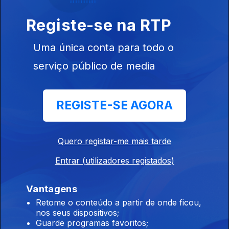
Ep. 36
07 dez. 2025
Registe-se na RTP
Viagem pelas Tabelas Mundiais de 1 a 7 de dezembro
Uma única conta para todo o
Planeta Música - semanal
serviço público de media
Ep. 35
30 nov. 2025
Viagem pelas Tabelas Mundiais de 24 a 30 de novembro
REGISTE-SE AGORA
Planeta Música - semanal
Quero registar-me mais tarde
Ep. 34
23 nov. 2025
Viagem pelas Tabelas Mundiais de 17 a 23 de novembro
Entrar (utilizadores registados)
Vantagens
Planeta Música - semanal
Retome o conteúdo a partir de onde ficou,
Ep. 33
09 nov. 2025
nos seus dispositivos;
Guarde programas favoritos;
Viagem pelas Tabelas Mundiais de 3 a 9 de novembro