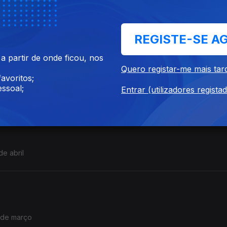
ril a 3 de maio
REGISTE-SE A
 partir de onde ficou, nos
Quero registar-me mais tar
avoritos;
ssoal;
de abril
Entrar (utilizadores regista
e abril
 de março