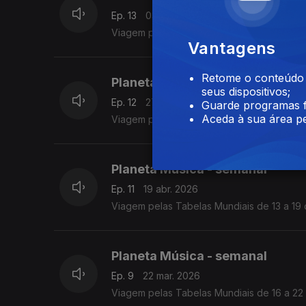
Ep. 13
03 mai. 2026
Viagem pelas Tabelas Mundiais de 27 de ab
Vantagens
Retome o conteúdo a
Planeta Música - semanal
seus dispositivos;
Ep. 12
27 abr. 2026
Guarde programas f
Aceda à sua área pe
Viagem pelas Tabelas Mundiais de 20 a 26 
Planeta Música - semanal
Ep. 11
19 abr. 2026
Viagem pelas Tabelas Mundiais de 13 a 19 d
Planeta Música - semanal
Ep. 9
22 mar. 2026
Viagem pelas Tabelas Mundiais de 16 a 22