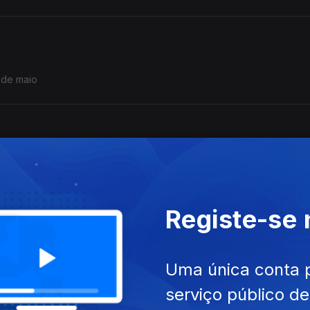
 de maio
de maio
Registe-se
 Mundiais de 4 a 10 de maio
Uma única conta 
serviço público d