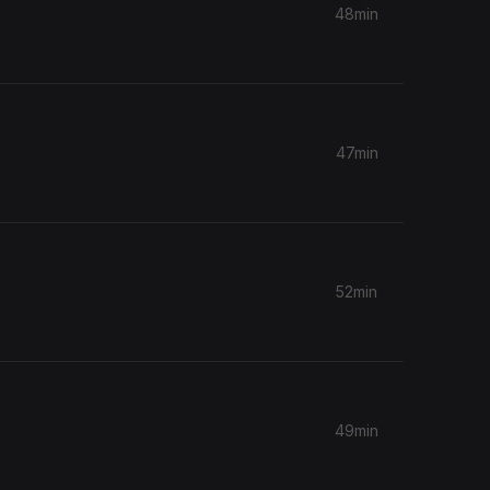
48min
47min
52min
49min