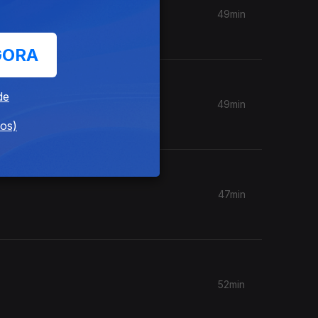
49min
GORA
de
49min
dos)
47min
52min