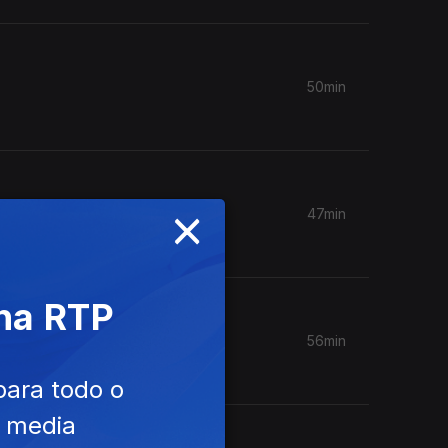
50min
×
47min
 na RTP
56min
para todo o
e media