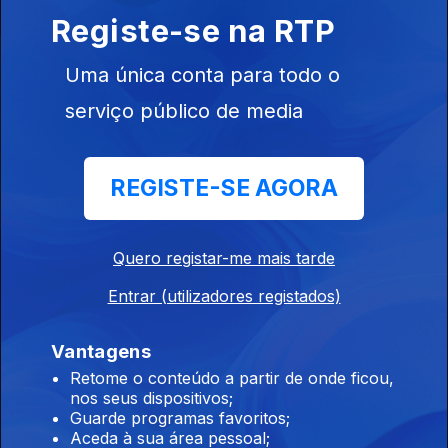
Registe-se na RTP
Instale a aplicação
RTP Play
Uma única conta para todo o
serviço público de media
Disponível para iOS, Android, Apple TV, Android TV e
REGISTE-SE AGORA
CarPlay
Quero registar-me mais tarde
Entrar (utilizadores registados)
Vantagens
Retome o conteúdo a partir de onde ficou,
nos seus dispositivos;
Guarde programas favoritos;
Aceda à sua área pessoal;