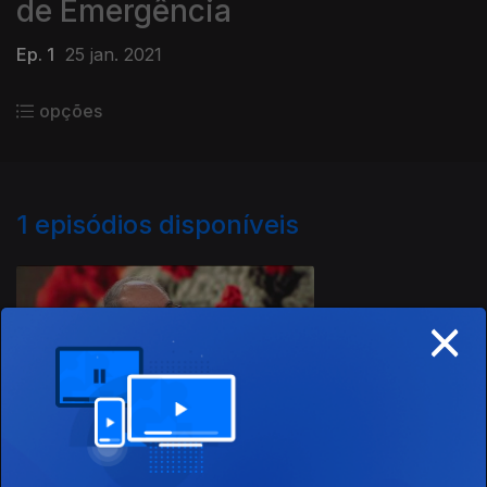
de Emergência
Ep. 1
25 jan. 2021
opções
1
episódios disponíveis
520275
×
Ep. 1
25 jan. 2021