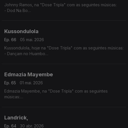
Johnny Ramos, na "Dose Tripla" com as seguintes músicas:
- Dod Na Bo
- Angelina
- Tu e Eu
Kussondulola
Ep. 66
05 mai. 2026
Kussondulola, hoje na "Dose Tripla" com as seguintes músicas:
- Dançam no Huambo
- Ela é Perigosa
- Homem da Igualdade
Edmazia Mayembe
Ep. 65
01 mai. 2026
Edmazia Mayembe, na "Dose Tripla" com as seguintes
músicas:
- Amanhã Não Sei
- É Obra
- Mario (Versão 2017)
Landrick,
Ep. 64
30 abr. 2026