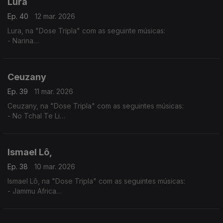
Lura
Ep. 40
12 mar. 2026
Lura, na "Dose Tripla" com as seguinte músicas:
- Narina
- Só Um Cartinha
- Fitiço di Funana
Ceuzany
Ep. 39
11 mar. 2026
Ceuzany, na "Dose Tripla" com as seguintes músicas:
- No Tchal Te Li
- Sem Ninguém
- A Tous Mes Amis
Ismael Lô,
Ep. 38
10 mar. 2026
Ismael Lô, na "Dose Tripla" com as seguintes músicas:
- Jammu Africa
- Vaye boye
- Incha Allah