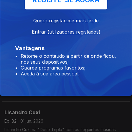
REGISTE-SE AGORA
- Setembro
- Te Amar (2016)
- Borboleta
Quero registar-me mais tarde
Irina Barros
Entrar (utilizadores registados)
Ep. 84
03 jun. 2026
Irina Barros na "Dose Tripla" com as seguintes músicas:
- Bandeira Branca
Vantagens
- Bonito (feat Nelson Freitas)
Retome o conteúdo a partir de onde ficou,
- Done (feat Chelsea Dinorath)
nos seus dispositivos;
Don Kikas
Guarde programas favoritos;
Aceda à sua área pessoal;
Ep. 83
02 jun. 2026
Don Kikas na "Dose Tripla" com as seguintes músicas:
- Angolanamente sensual
- Pura Sedução
- Implica comigo
Lisandro Cuxi
Ep. 82
01 jun. 2026
Lisandro Cuxi na "Dose Tripla" com as seguintes músicas: