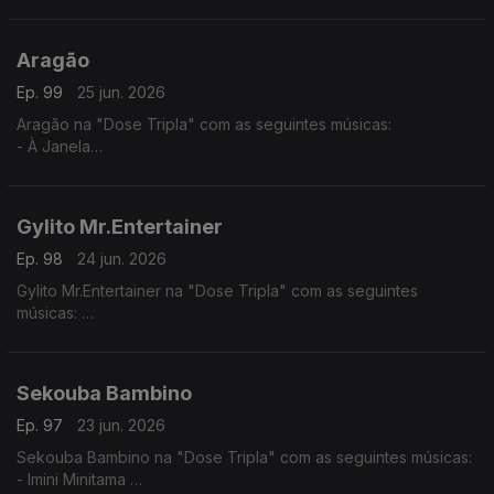
- Normal
- You Know
Aragão
Ep. 99
25 jun. 2026
Aragão na "Dose Tripla" com as seguintes músicas:
- À Janela
- Amor de Agosto
- Beijo Teu
Gylito Mr.Entertainer
Ep. 98
24 jun. 2026
Gylito Mr.Entertainer na "Dose Tripla" com as seguintes
músicas:
- Mundo Aveludado
- Pila- Tenti
- Rabida Futuro
Sekouba Bambino
Ep. 97
23 jun. 2026
Sekouba Bambino na "Dose Tripla" com as seguintes músicas:
- Imini Minitama