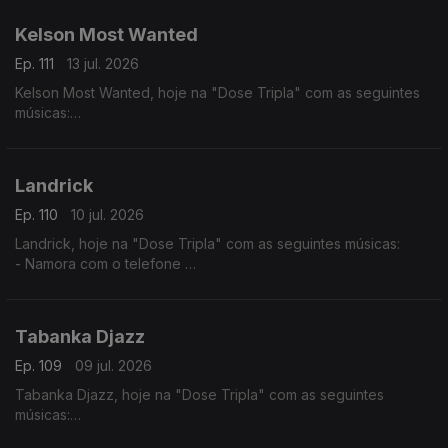
- Mario (Versão 2017)
- Alma Nua
Kelson Most Wanted
Ep. 111
13 jul. 2026
Kelson Most Wanted, hoje na "Dose Tripla" com as seguintes
músicas:
- Rap Genérico
- Melaço
- Quiet Luxury feat. (Lil Janne Kev & Wizzy)
Landrick
Ep. 110
10 jul. 2026
Landrick, hoje na "Dose Tripla" com as seguintes músicas:
- Namora com o telefone
- Grandes Amores Não Acabam Juntos
- Desilusão
Tabanka Djazz
Ep. 109
09 jul. 2026
Tabanka Djazz, hoje na "Dose Tripla" com as seguintes
músicas:
- Mancebo