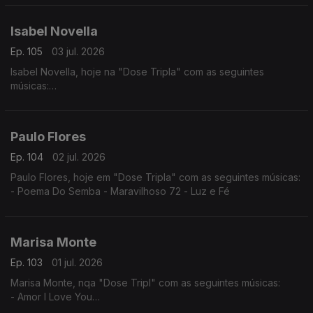
- Nguami Maka
- Garan
Isabel Novella
Ep. 105
03 jul. 2026
Isabel Novella, hoje na "Dose Tripla" com as seguintes
músicas:
- Karingana
- Mama (Metamorphose)
- Let Me Go
Paulo Flores
Ep. 104
02 jul. 2026
Paulo Flores, hoje em "Dose Tripla" com as seguintes músicas:
- Poema Do Semba - Maravilhoso 72 - Luz e Fé
Marisa Monte
Ep. 103
01 jul. 2026
Marisa Monte, nqa "Dose Tripl" com as seguintes músicas:
- Amor I Love You
- É Doce Morrer no Mar