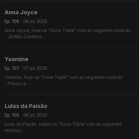
- Sociedade
- Rusga di Sete e Meia
Anna Joyce
Ep. 108
08 jul. 2026
Anna Joyce, hoje na "Dose Tripla" com as seguintes músicas:
- Já Não Combina
- Off Para Ti
- Combina
Yasmine
Ep. 107
07 jul. 2026
Yasmine, hoje na "Dose Tripla" com as seguintes músicas:
- Passa Lá
- És Só Tu
- Ramantxada
Lulas da Paixão
Ep. 106
06 jul. 2026
Lulas da Paixão, hojee na "Dose Tripla"com as seguintes
músicas:
- Nga Antónia