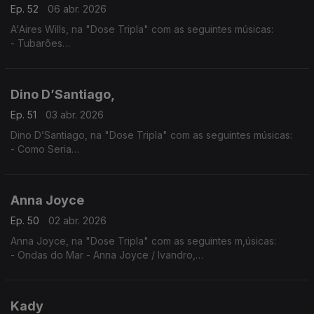
Ep. 52
06 abr. 2026
A'Aires Wills, na "Dose Tripla" com as seguintes músicas:
- Tubarões
- Havana - (A'Aires feat Evas e Keven Santos,)
- Zona - (A'Aires feat. Lil Boy,LilMac,Lil Drizzy & Okenio M,)
Dino D’Santiago,
Ep. 51
03 abr. 2026
Dino D’Santiago, na "Dose Tripla" com as seguintes músicas:
- Como Seria
- Pensa Na Oji
- Nôs Funaná - (feat.Pedro & Branco Na Surra)
Anna Joyce
Ep. 50
02 abr. 2026
Anna Joyce, na "Dose Tripla" com as seguintes m,úsicas:
- Ondas do Mar - Anna Joyce / Ivandro,
- Protagonista - Anna Joyce (A Peça),
- Off Para Ti
Kady