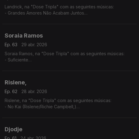
Landrick, na "Dose Tripla" com as seguintes músicas:
- Grandes Amores Não Acabam Juntos
- É Ela
- 10
Soraia Ramos
Ep. 63
29 abr. 2026
Soraia Ramos, na "Dose Tripla" com as seguintes músicas:
- Suficiente
- GBB (Soraia Ramos feat, Zara Williams)
- Totoloto
Rislene,
Ep. 62
28 abr. 2026
Rislene, na "Dose Tripla" com as seguintes músicas:
- No Kai (Rislene/Richie Campbell,)
- Nha Cubiku
- Sodade
Djodje
Ep. 61
24 abr. 2026