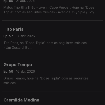
Ep. 58
21 abr. 2026
Matos Trio (Ilha Ilhéu - Live in Cape Verde), Hoje na "Dose
Tripla" com as seguintes músicas:- Avenida 75 / Spia / Toy
Tito Paris
Ep. 57
17 abr. 2026
Tito Paris, na "Dose Tripla" com as seguintes músicas:
- Um Gosta di Bo
- Cidade Velha
- Dança Ma Mi Criola (The Rough Guide to Music of Cape
Verde)
Grupo Tempo
Ep. 56
16 abr. 2026
Grupo Tempo, hoje na "Dose Tripla" com as seguintes
músicas:
- Migo Mu
- Katxina
- Mundo kutxi mô sá
Cremilda Medina