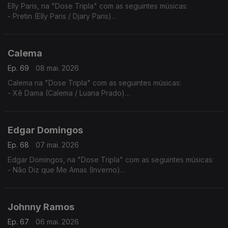
Elly Paris, na "Dose Tripla" com as seguintes músicas:
- Pretin (Elly Paris / Djary Paris)
- Vroom Vroom (Elly Paris / Ricky Boy)
- Xpia B'oia
Calema
Ep. 69
08 mai. 2026
Calema na "Dose Tripla" com as seguintes músicas:
- Xê Dama (Calema / Luana Prado)
- Amar Pela Metade (Ao Vivo No Estádio da Luz)
- Chuva de Amor
Edgar Domingos
Ep. 68
07 mai. 2026
Edgar Domingos, na "Dose Tripla" com as seguintes músicas:
- Não Diz que Me Amas (Inverno)
- Bom de Promessas (Verão)
- Agente 007
Johnny Ramos
Ep. 67
06 mai. 2026