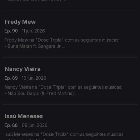
- Tava Quase
- Julieta ft. Nelson Freitas (Remiz)
Fredy Mew
Ep. 90
11 jun. 2026
Fredy Mew na "Dose Tripla" com as seguintes músicas:
- Buna Matan ft. Sangara Jr
- Solidon ft. Black Family
- Embias ft.Marlon
Nancy Vieira
Ep. 89
10 jun. 2026
Nancy Vieira na "Dose Tripla" com as seguintes músicas:
- Não Sou Daqui (ft. Fred Martins)
- No Amá
- Mundo Rabés
Isaú Meneses
Ep. 88
09 jun. 2026
Isaú Meneses na "Dose Tripla" com as seguintes músicas: