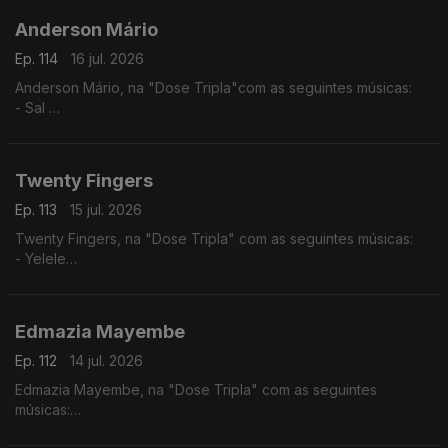
Anderson Mário
Ep. 114
16 jul. 2026
Anderson Mário, na "Dose Tripla"com as seguintes músicas:
- Sal
- Longe Daqui - (Anderson Mário / Rui Orlando)
- A Toa (2025) - (Chelsea Dinorath ft. Anderson Mario)
Twenty Fingers
Ep. 113
15 jul. 2026
Twenty Fingers, na "Dose Tripla" com as seguintes músicas:
- Yelele
- Tava Quase
- Julieta
Edmazia Mayembe
Ep. 112
14 jul. 2026
Edmazia Mayembe, na "Dose Tripla" com as seguintes
músicas:
- Precisas Partir