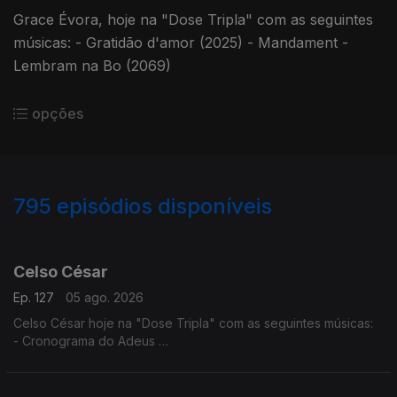
Grace Évora, hoje na "Dose Tripla" com as seguintes
músicas: - Gratidão d'amor (2025) - Mandament -
Lembram na Bo (2069)
opções
795
episódios disponíveis
944056
940368
936276
932430
927613
922874
916832
911748
907197
902334
Celso César
Ep. 127
05 ago. 2026
Celso César hoje na "Dose Tripla" com as seguintes músicas:
- Cronograma do Adeus
- Vives Em Mim
- Estou a te Amar