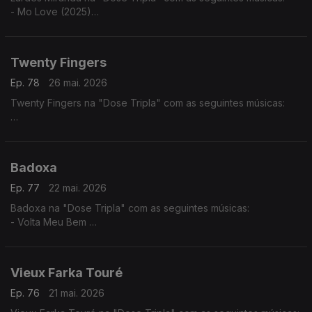
- Mo Love (2025)
- Tá Lá ft. Elizabeth Ventura
- Fim do Mundo
Twenty Fingers
Ep. 78
26 mai. 2026
Twenty Fingers na "Dose Tripla" com as seguintes músicas:
- Julieta ft. Nelson Freitas
- Rivais (2024)
- Karina ft. Kheid Naldo
Badoxa
Ep. 77
22 mai. 2026
Badoxa na "Dose Tripla" com as seguintes músicas:
- Volta Meu Bem
- Mãe Grande
- Mulher Africana
Vieux Farka Touré
Ep. 76
21 mai. 2026