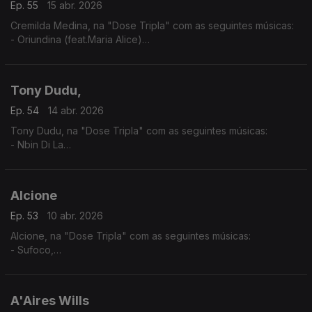
Ep. 55
15 abr. 2026
Cremilda Medina, na "Dose Tripla" com as seguintes músicas:
- Oriundina (feat.Maria Alice)
-Traz d'Horizonte ( feat. Ana Firmino)
- Miss Perfumado
Tony Dudu,
Ep. 54
14 abr. 2026
Tony Dudu, na "Dose Tripla" com as seguintes músicas:
- Nbin Di La
- Africa Unite
- Nigeria Woman
Alcione
Ep. 53
10 abr. 2026
Alcione, na "Dose Tripla" com as seguintes músicas:
- Sufoco,
- O surdo
- Meu Ébano
A'Aires Wills