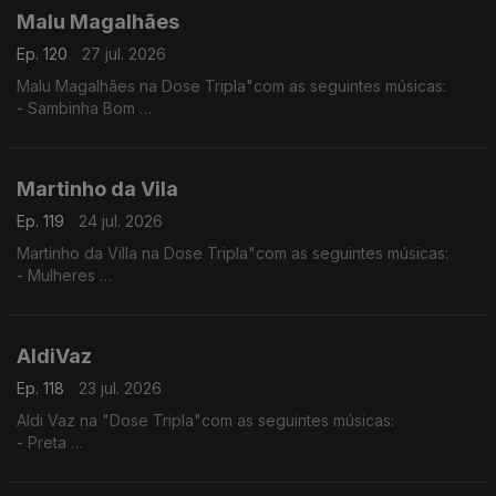
Malu Magalhães
Ep. 120
27 jul. 2026
Malu Magalhães na Dose Tripla"com as seguintes músicas:
- Sambinha Bom
- Velha e Louca
- América Latina
Martinho da Vila
Ep. 119
24 jul. 2026
Martinho da Villa na Dose Tripla"com as seguintes músicas:
- Mulheres
- Disritmia
- Eu Sou D'Angola
AldiVaz
Ep. 118
23 jul. 2026
Aldi Vaz na "Dose Tripla"com as seguintes músicas:
- Preta
- Ké di no Guiné
- Sortiado