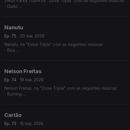
Vieux Farka Touré na "Dose Tripla" com as seguintes músicas:
- Diallo
- Allah Wawi
- Ma Hine Cocore
Nanutu
Ep. 75
20 mai. 2026
Nanutu, na "Dose Tripla" com as seguintes músicas:
- Bisa
- Nha Primeiro Lar
- Ximbika
Nelson Freitas
Ep. 74
19 mai. 2026
Nelson Freitas, na "Dose Tripla" com as seguintes músicas:
- Burning
- I Need You (feat. Anderson Mario)
- Tetete (feat. Manecas Costa)
Carlão
Ep. 73
15 mai. 2026