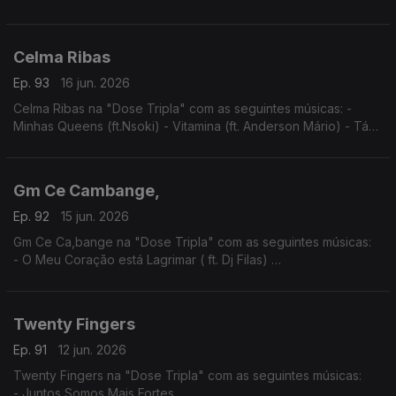
- Entre Sete Sete e Rosa
- Mónica (Igual ao Prazer)
Celma Ribas
Ep. 93
16 jun. 2026
Celma Ribas na "Dose Tripla" com as seguintes músicas: -
Minhas Queens (ft.Nsoki) - Vitamina (ft. Anderson Mário) - Táxi
(ft.Filho do Zua)
Gm Ce Cambange,
Ep. 92
15 jun. 2026
Gm Ce Ca,bange na "Dose Tripla" com as seguintes músicas:
- O Meu Coração está Lagrimar ( ft. Dj Filas)
- Amor por favor não machuque o meu coração
- A Construção do Nosso Pais (ft. Dj Filas)
Twenty Fingers
Ep. 91
12 jun. 2026
Twenty Fingers na "Dose Tripla" com as seguintes músicas:
- Juntos Somos Mais Fortes