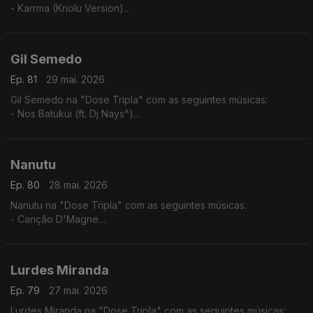
- Karrma (Kriolu Version)
- Via de rêve
- Tolo (2024)
Gil Semedo
Ep. 81
29 mai. 2026
Gil Semedo na "Dose Tripla" com as seguintes músicas:
- Nos Batukui (ft. Dj Nays^)
- Hello Mama Afrika (feat. Motamorphasis)
- Caboswing Time
Nanutu
Ep. 80
28 mai. 2026
Nanutu na "Dose Tripla" com as seguintes músicas:
- Canção D'Magne
- Cabinda a Cunene
- Luandei
Lurdes Miranda
Ep. 79
27 mai. 2026
Lurdes Miranda na "Dose Tripla" com as seguintes músicas: