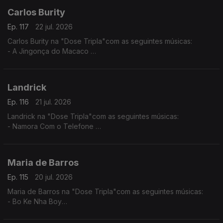
Carlos Burity
Ep. 117
22 jul. 2026
Carlos Burity na "Dose Tripla"com as seguintes músicas:
- A Jingonça do Macaco
- Canção Nostalgia
- Tona Caxi
Landrick
Ep. 116
21 jul. 2026
Landrick na "Dose Tripla"com as seguintes músicas:
- Namora Com o Telefone
- Desilusão
- Grandes Amores Não Acabam Juntos
Maria de Barros
Ep. 115
20 jul. 2026
Maria de Barros na "Dose Tripla"com as seguintes músicas:
- Bo Ke Nha Boy
- Reggadera
- Mi Nada Ca tem