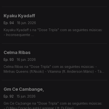
- Tu e Eu
- Angelina
Kyaku Kyadaff
Ep. 94
18 jun. 2026
Kayaku Kyadaff s na "Dose Tripla" com as seguintes músicas:
- Inconsequente
- Entre Sete Sete e Rosa
- Mónica (Igual ao Prazer)
Celma Ribas
Ep. 93
16 jun. 2026
Celma Ribas na "Dose Tripla" com as seguintes músicas: -
Minhas Queens (ft.Nsoki) - Vitamina (ft. Anderson Mário) - Táxi
(ft.Filho do Zua)
Gm Ce Cambange,
Ep. 92
15 jun. 2026
Gm Ce Ca,bange na "Dose Tripla" com as seguintes músicas:
- O Meu Coração está Lagrimar ( ft. Dj Filas)