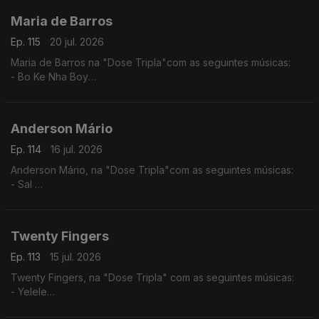
Maria de Barros
Ep. 115
20 jul. 2026
Maria de Barros na "Dose Tripla"com as seguintes músicas:
- Bo Ke Nha Boy
- Reggadera
- Mi Nada Ca tem
Anderson Mário
Ep. 114
16 jul. 2026
Anderson Mário, na "Dose Tripla"com as seguintes músicas:
- Sal
- Longe Daqui - (Anderson Mário / Rui Orlando)
- A Toa (2025) - (Chelsea Dinorath ft. Anderson Mario)
Twenty Fingers
Ep. 113
15 jul. 2026
Twenty Fingers, na "Dose Tripla" com as seguintes músicas:
- Yelele
- Tava Quase