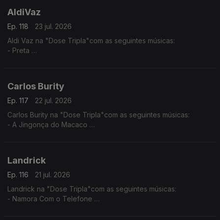
AldiVaz
Ep. 118
23 jul. 2026
Aldi Vaz na "Dose Tripla"com as seguintes músicas:
- Preta
- Ké di no Guiné
- Sortiado
Carlos Burity
Ep. 117
22 jul. 2026
Carlos Burity na "Dose Tripla"com as seguintes músicas:
- A Jingonça do Macaco
- Canção Nostalgia
- Tona Caxi
Landrick
Ep. 116
21 jul. 2026
Landrick na "Dose Tripla"com as seguintes músicas:
- Namora Com o Telefone
- Desilusão
- Grandes Amores Não Acabam Juntos