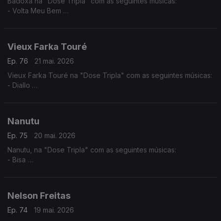
Badoxa na "Dose Tripla" com as seguintes músicas:
- Volta Meu Bem
- Mãe Grande
- Mulher Africana
Vieux Farka Touré
Ep. 76
21 mai. 2026
Vieux Farka Touré na "Dose Tripla" com as seguintes músicas:
- Diallo
- Allah Wawi
- Ma Hine Cocore
Nanutu
Ep. 75
20 mai. 2026
Nanutu, na "Dose Tripla" com as seguintes músicas:
- Bisa
- Nha Primeiro Lar
- Ximbika
Nelson Freitas
Ep. 74
19 mai. 2026