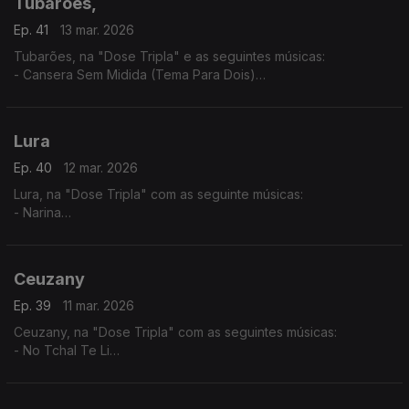
Tubarões,
Ep. 41
13 mar. 2026
Tubarões, na "Dose Tripla" e as seguintes músicas:
- Cansera Sem Midida (Tema Para Dois)
- Djonsinho Cabral
- Ta Cundum Cundum (Tema Para Dois)
Lura
Ep. 40
12 mar. 2026
Lura, na "Dose Tripla" com as seguinte músicas:
- Narina
- Só Um Cartinha
- Fitiço di Funana
Ceuzany
Ep. 39
11 mar. 2026
Ceuzany, na "Dose Tripla" com as seguintes músicas:
- No Tchal Te Li
- Sem Ninguém
- A Tous Mes Amis