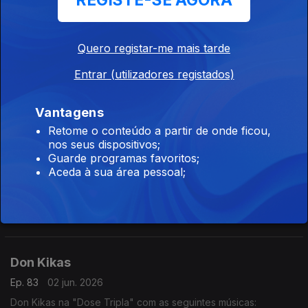
REGISTE-SE AGORA
- Améfrica
- Algoritmo
- Paz Para o Espírito
Quero registar-me mais tarde
Dynamo
Entrar (utilizadores registados)
Ep. 85
04 jun. 2026
Dynamo na "Dose Tripla" com as seguintes músicas:
- Setembro
Vantagens
- Te Amar (2016)
Retome o conteúdo a partir de onde ficou,
- Borboleta
nos seus dispositivos;
Irina Barros
Guarde programas favoritos;
Aceda à sua área pessoal;
Ep. 84
03 jun. 2026
Irina Barros na "Dose Tripla" com as seguintes músicas:
- Bandeira Branca
- Bonito (feat Nelson Freitas)
- Done (feat Chelsea Dinorath)
Don Kikas
Ep. 83
02 jun. 2026
Don Kikas na "Dose Tripla" com as seguintes músicas: