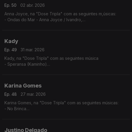
Ep. 50
02 abr. 2026
Anna Joyce, na "Dose Tripla" com as seguintes m,úsicas:
- Ondas do Mar - Anna Joyce / Ivandro,
- Protagonista - Anna Joyce (A Peça),
- Off Para Ti
Kady
Ep. 49
31 mar. 2026
Kady, na "Dose Tripla" com as seguintes música
- Speransa (Kaminho)
- Flan
- Nha Kabelu
Karina Gomes
Ep. 48
27 mar. 2026
Karina Gomes, na "Dose Tripla" com as seguintes músicas:
- No Brinca
- Titina
- Bon Kontrada
Justino Delgado