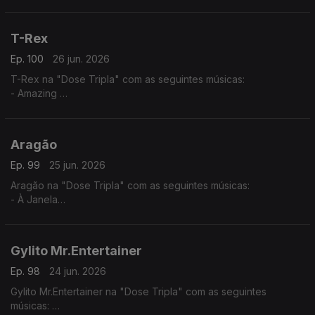
- Tud Ten Sê Temp (2025) - (Jacqueline Fortes ft. Miriam
Barros,)
- Dialogue
T-Rex
Ep. 100
26 jun. 2026
T-Rex na "Dose Tripla" com as seguintes músicas:
- Amazing
- Normal
- You Know
Aragão
Ep. 99
25 jun. 2026
Aragão na "Dose Tripla" com as seguintes músicas:
- À Janela
- Amor de Agosto
- Beijo Teu
Gylito Mr.Entertainer
Ep. 98
24 jun. 2026
Gylito Mr.Entertainer na "Dose Tripla" com as seguintes
músicas: