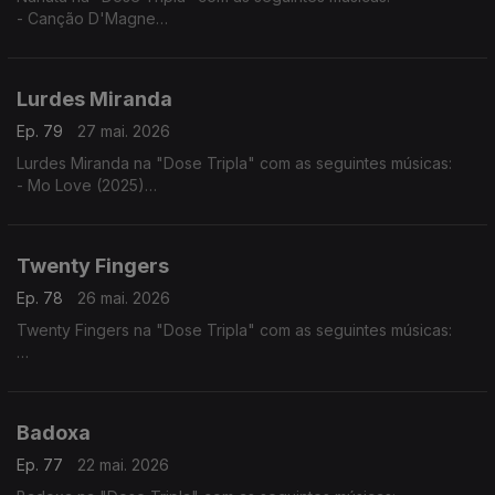
- Canção D'Magne
- Cabinda a Cunene
- Luandei
Lurdes Miranda
Ep. 79
27 mai. 2026
Lurdes Miranda na "Dose Tripla" com as seguintes músicas:
- Mo Love (2025)
- Tá Lá ft. Elizabeth Ventura
- Fim do Mundo
Twenty Fingers
Ep. 78
26 mai. 2026
Twenty Fingers na "Dose Tripla" com as seguintes músicas:
- Julieta ft. Nelson Freitas
- Rivais (2024)
- Karina ft. Kheid Naldo
Badoxa
Ep. 77
22 mai. 2026