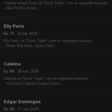
Cláudio Ismael, hoje na "Dose Tripla" com as seguinte músicas:
- Não Foi Por Acaso
- To a levar
- Vai Ver
Elly Paris
Ep. 70
12 mai. 2026
Elly Paris, na "Dose Tripla" com as seguintes músicas:
- Pretin (Elly Paris / Djary Paris)
- Vroom Vroom (Elly Paris / Ricky Boy)
- Xpia B'oia
Calema
Ep. 69
08 mai. 2026
Calema na "Dose Tripla" com as seguintes músicas:
- Xê Dama (Calema / Luana Prado)
- Amar Pela Metade (Ao Vivo No Estádio da Luz)
- Chuva de Amor
Edgar Domingos
Ep. 68
07 mai. 2026