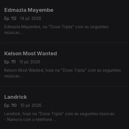
- Julieta
Edmazia Mayembe
Ep. 112
14 jul. 2026
Edmazia Mayembe, na "Dose Tripla" com as seguintes
músicas:
- Precisas Partir
- Mario (Versão 2017)
- Alma Nua
Kelson Most Wanted
Ep. 111
13 jul. 2026
Kelson Most Wanted, hoje na "Dose Tripla" com as seguintes
músicas:
- Rap Genérico
- Melaço
- Quiet Luxury feat. (Lil Janne Kev & Wizzy)
Landrick
Ep. 110
10 jul. 2026
Landrick, hoje na "Dose Tripla" com as seguintes músicas:
- Namora com o telefone
- Grandes Amores Não Acabam Juntos