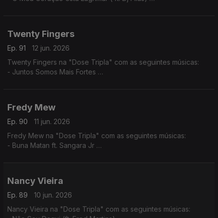
- Amor por favor não machuque o meu coração
- A Construção do Nosso Pais (ft. Dj Filas)
Twenty Fingers
Ep. 91
12 jun. 2026
Twenty Fingers na "Dose Tripla" com as seguintes músicas:
- Juntos Somos Mais Fortes
- Tava Quase
- Julieta ft. Nelson Freitas (Remiz)
Fredy Mew
Ep. 90
11 jun. 2026
Fredy Mew na "Dose Tripla" com as seguintes músicas:
- Buna Matan ft. Sangara Jr
- Solidon ft. Black Family
- Embias ft.Marlon
Nancy Vieira
Ep. 89
10 jun. 2026
Nancy Vieira na "Dose Tripla" com as seguintes músicas: