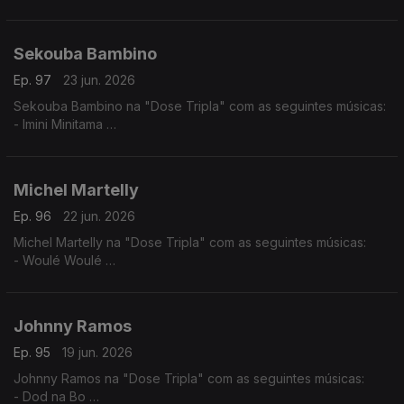
- Mundo Aveludado
- Pila- Tenti
- Rabida Futuro
Sekouba Bambino
Ep. 97
23 jun. 2026
Sekouba Bambino na "Dose Tripla" com as seguintes músicas:
- Imini Minitama
- Barou Nato
- Sinontena
Michel Martelly
Ep. 96
22 jun. 2026
Michel Martelly na "Dose Tripla" com as seguintes músicas:
- Woulé Woulé
- Ou la la
- Pa Manyen
Johnny Ramos
Ep. 95
19 jun. 2026
Johnny Ramos na "Dose Tripla" com as seguintes músicas:
- Dod na Bo