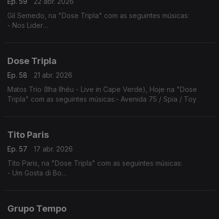
Ep. 59
22 abr. 2026
Gil Semedo, na "Dose Tripla" com as seguintes músicas:
- Nos Lider
- Maria Julia
- Caboswing Time
Dose Tripla
Ep. 58
21 abr. 2026
Matos Trio (Ilha Ilhéu - Live in Cape Verde), Hoje na "Dose
Tripla" com as seguintes músicas:- Avenida 75 / Spia / Toy
Tito Paris
Ep. 57
17 abr. 2026
Tito Paris, na "Dose Tripla" com as seguintes músicas:
- Um Gosta di Bo
- Cidade Velha
- Dança Ma Mi Criola (The Rough Guide to Music of Cape
Verde)
Grupo Tempo