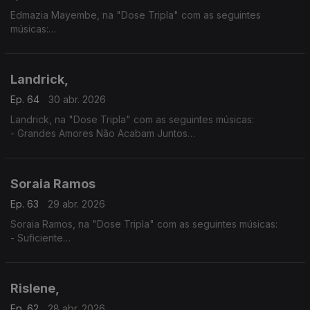
Edmazia Mayembe, na "Dose Tripla" com as seguintes
músicas:
- Amanhã Não Sei
- É Obra
- Mario (Versão 2017)
Landrick,
Ep. 64
30 abr. 2026
Landrick, na "Dose Tripla" com as seguintes músicas:
- Grandes Amores Não Acabam Juntos
- É Ela
- 10
Soraia Ramos
Ep. 63
29 abr. 2026
Soraia Ramos, na "Dose Tripla" com as seguintes músicas:
- Suficiente
- GBB (Soraia Ramos feat, Zara Williams)
- Totoloto
Rislene,
Ep. 62
28 abr. 2026