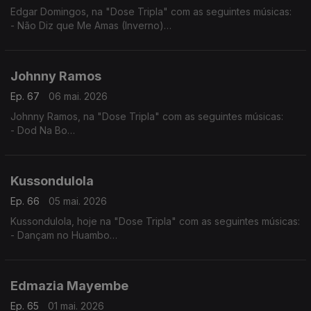
Edgar Domingos, na "Dose Tripla" com as seguintes músicas:
- Não Diz que Me Amas (Inverno)
- Bom de Promessas (Verão)
- Agente 007
Johnny Ramos
Ep. 67
06 mai. 2026
Johnny Ramos, na "Dose Tripla" com as seguintes músicas:
- Dod Na Bo
- Angelina
- Tu e Eu
Kussondulola
Ep. 66
05 mai. 2026
Kussondulola, hoje na "Dose Tripla" com as seguintes músicas:
- Dançam no Huambo
- Ela é Perigosa
- Homem da Igualdade
Edmazia Mayembe
Ep. 65
01 mai. 2026