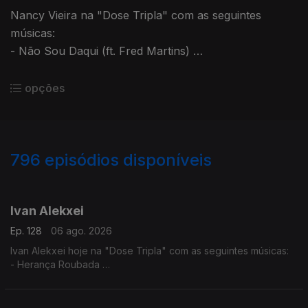
Nancy Vieira na "Dose Tripla" com as seguintes
músicas:
- Não Sou Daqui (ft. Fred Martins)
- No Amá
- Mundo Rabés
opções
796
episódios disponíveis
944304
940590
936553
932707
927819
923952
917625
912104
907423
Ivan Alekxei
Ep. 128
06 ago. 2026
Ivan Alekxei hoje na "Dose Tripla" com as seguintes músicas:
- Herança Roubada
- Apesar dos Apesares
- Emigrante