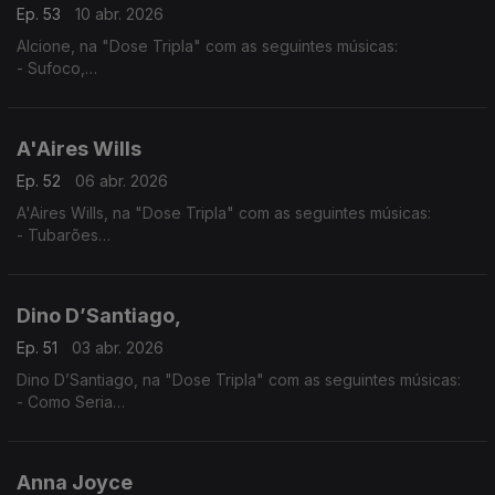
Ep. 53
10 abr. 2026
Alcione, na "Dose Tripla" com as seguintes músicas:
- Sufoco,
- O surdo
- Meu Ébano
A'Aires Wills
Ep. 52
06 abr. 2026
A'Aires Wills, na "Dose Tripla" com as seguintes músicas:
- Tubarões
- Havana - (A'Aires feat Evas e Keven Santos,)
- Zona - (A'Aires feat. Lil Boy,LilMac,Lil Drizzy & Okenio M,)
Dino D’Santiago,
Ep. 51
03 abr. 2026
Dino D’Santiago, na "Dose Tripla" com as seguintes músicas:
- Como Seria
- Pensa Na Oji
- Nôs Funaná - (feat.Pedro & Branco Na Surra)
Anna Joyce