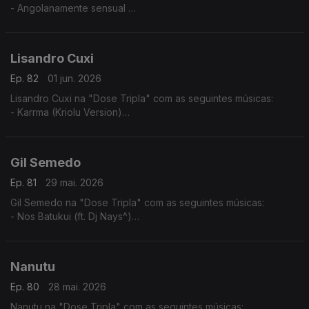
- Angolanamente sensual
- Pura Sedução
- Implica comigo
Lisandro Cuxi
Ep. 82
01 jun. 2026
Lisandro Cuxi na "Dose Tripla" com as seguintes músicas:
- Karrma (Kriolu Version)
- Via de rêve
- Tolo (2024)
Gil Semedo
Ep. 81
29 mai. 2026
Gil Semedo na "Dose Tripla" com as seguintes músicas:
- Nos Batukui (ft. Dj Nays^)
- Hello Mama Afrika (feat. Motamorphasis)
- Caboswing Time
Nanutu
Ep. 80
28 mai. 2026
Nanutu na "Dose Tripla" com as seguintes músicas: