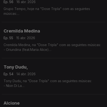
Ep. 56
16 abr. 2026
Grupo Tempo, hoje na "Dose Tripla" com as seguintes
músicas:
- Migo Mu
- Katxina
- Mundo kutxi mô sá
Cremilda Medina
Ep. 55
15 abr. 2026
Cremilda Medina, na "Dose Tripla" com as seguintes músicas:
- Oriundina (feat.Maria Alice)
-Traz d'Horizonte ( feat. Ana Firmino)
- Miss Perfumado
Tony Dudu,
Ep. 54
14 abr. 2026
Tony Dudu, na "Dose Tripla" com as seguintes músicas:
- Nbin Di La
- Africa Unite
- Nigeria Woman
Alcione