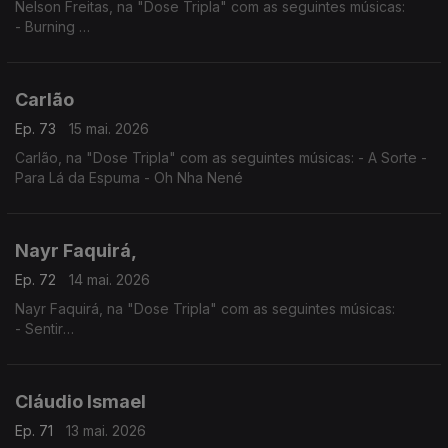
Nelson Freitas, na "Dose Tripla" com as seguintes músicas:
- Burning
- I Need You (feat. Anderson Mario)
- Tetete (feat. Manecas Costa)
Carlão
Ep. 73
15 mai. 2026
Carlão, na "Dose Tripla" com as seguintes músicas: - A Sorte -
Para Lá da Espuma - Oh Nha Nené
Nayr Faquirá,
Ep. 72
14 mai. 2026
Nayr Faquirá, na "Dose Tripla" com as seguintes músicas:
- Sentir
- Púrpura
- Tua
Cláudio Ismael
Ep. 71
13 mai. 2026