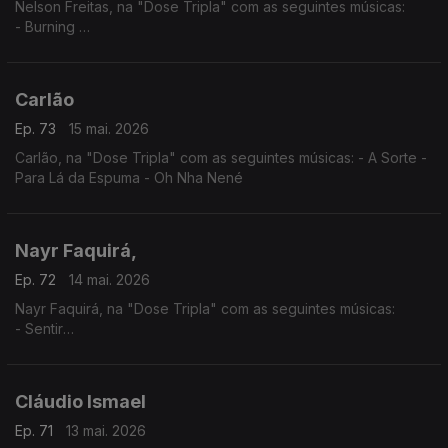
Nelson Freitas, na "Dose Tripla" com as seguintes músicas:
- Burning
- I Need You (feat. Anderson Mario)
- Tetete (feat. Manecas Costa)
Carlão
Ep. 73
15 mai. 2026
Carlão, na "Dose Tripla" com as seguintes músicas: - A Sorte -
Para Lá da Espuma - Oh Nha Nené
Nayr Faquirá,
Ep. 72
14 mai. 2026
Nayr Faquirá, na "Dose Tripla" com as seguintes músicas:
- Sentir
- Púrpura
- Tua
Cláudio Ismael
Ep. 71
13 mai. 2026