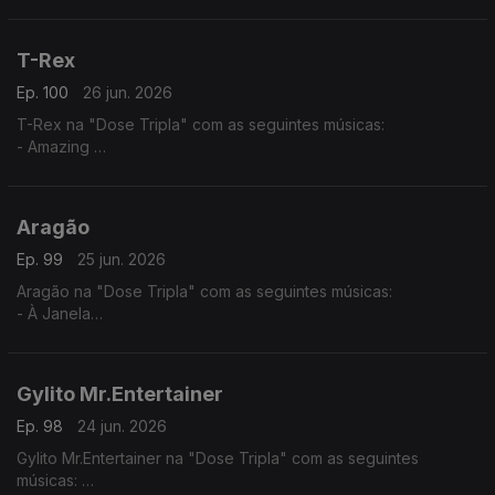
- Tud Ten Sê Temp (2025) - (Jacqueline Fortes ft. Miriam
Barros,)
- Dialogue
T-Rex
Ep. 100
26 jun. 2026
T-Rex na "Dose Tripla" com as seguintes músicas:
- Amazing
- Normal
- You Know
Aragão
Ep. 99
25 jun. 2026
Aragão na "Dose Tripla" com as seguintes músicas:
- À Janela
- Amor de Agosto
- Beijo Teu
Gylito Mr.Entertainer
Ep. 98
24 jun. 2026
Gylito Mr.Entertainer na "Dose Tripla" com as seguintes
músicas: