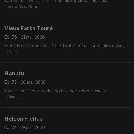
Badoxa na "Dose Tripla" com as seguintes músicas:
- Volta Meu Bem
- Mãe Grande
- Mulher Africana
Vieux Farka Touré
Ep. 76
21 mai. 2026
Vieux Farka Touré na "Dose Tripla" com as seguintes músicas:
- Diallo
- Allah Wawi
- Ma Hine Cocore
Nanutu
Ep. 75
20 mai. 2026
Nanutu, na "Dose Tripla" com as seguintes músicas:
- Bisa
- Nha Primeiro Lar
- Ximbika
Nelson Freitas
Ep. 74
19 mai. 2026