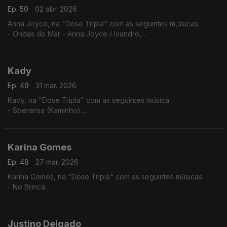
Ep. 50
02 abr. 2026
Anna Joyce, na "Dose Tripla" com as seguintes m,úsicas:
- Ondas do Mar - Anna Joyce / Ivandro,
- Protagonista - Anna Joyce (A Peça),
- Off Para Ti
Kady
Ep. 49
31 mar. 2026
Kady, na "Dose Tripla" com as seguintes música
- Speransa (Kaminho)
- Flan
- Nha Kabelu
Karina Gomes
Ep. 48
27 mar. 2026
Karina Gomes, na "Dose Tripla" com as seguintes músicas:
- No Brinca
- Titina
- Bon Kontrada
Justino Delgado