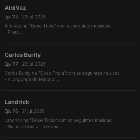
AldiVaz
Ep. 118
23 jul. 2026
Aldi Vaz na "Dose Tripla"com as seguintes músicas:
- Preta
- Ké di no Guiné
- Sortiado
Carlos Burity
Ep. 117
22 jul. 2026
Carlos Burity na "Dose Tripla"com as seguintes músicas:
- A Jingonça do Macaco
- Canção Nostalgia
- Tona Caxi
Landrick
Ep. 116
21 jul. 2026
Landrick na "Dose Tripla"com as seguintes músicas:
- Namora Com o Telefone
- Desilusão
- Grandes Amores Não Acabam Juntos