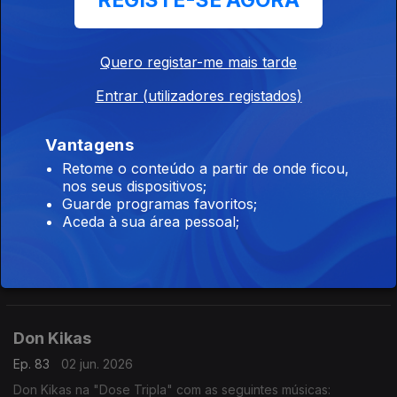
REGISTE-SE AGORA
- Améfrica
- Algoritmo
- Paz Para o Espírito
Quero registar-me mais tarde
Dynamo
Entrar (utilizadores registados)
Ep. 85
04 jun. 2026
Dynamo na "Dose Tripla" com as seguintes músicas:
- Setembro
Vantagens
- Te Amar (2016)
Retome o conteúdo a partir de onde ficou,
- Borboleta
nos seus dispositivos;
Irina Barros
Guarde programas favoritos;
Aceda à sua área pessoal;
Ep. 84
03 jun. 2026
Irina Barros na "Dose Tripla" com as seguintes músicas:
- Bandeira Branca
- Bonito (feat Nelson Freitas)
- Done (feat Chelsea Dinorath)
Don Kikas
Ep. 83
02 jun. 2026
Don Kikas na "Dose Tripla" com as seguintes músicas: