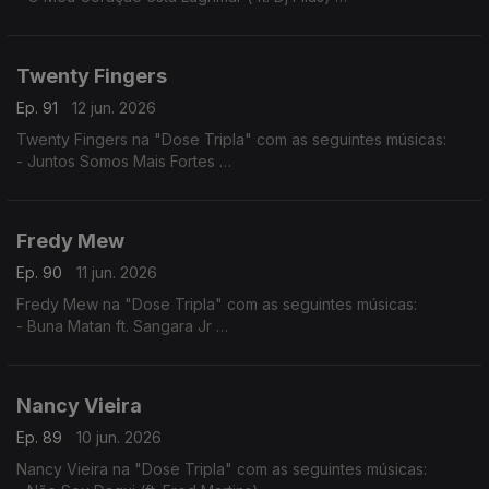
- Amor por favor não machuque o meu coração
- A Construção do Nosso Pais (ft. Dj Filas)
Twenty Fingers
Ep. 91
12 jun. 2026
Twenty Fingers na "Dose Tripla" com as seguintes músicas:
- Juntos Somos Mais Fortes
- Tava Quase
- Julieta ft. Nelson Freitas (Remiz)
Fredy Mew
Ep. 90
11 jun. 2026
Fredy Mew na "Dose Tripla" com as seguintes músicas:
- Buna Matan ft. Sangara Jr
- Solidon ft. Black Family
- Embias ft.Marlon
Nancy Vieira
Ep. 89
10 jun. 2026
Nancy Vieira na "Dose Tripla" com as seguintes músicas: