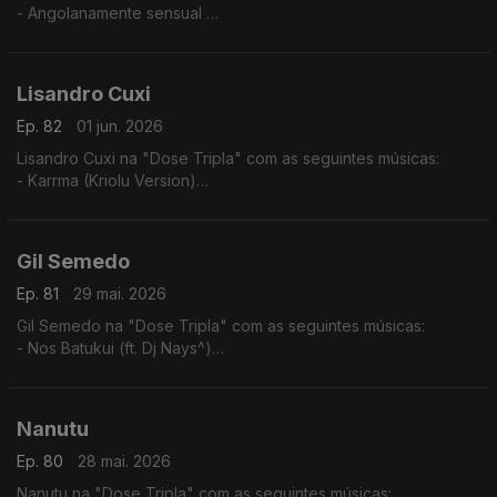
- Angolanamente sensual
- Pura Sedução
- Implica comigo
Lisandro Cuxi
Ep. 82
01 jun. 2026
Lisandro Cuxi na "Dose Tripla" com as seguintes músicas:
- Karrma (Kriolu Version)
- Via de rêve
- Tolo (2024)
Gil Semedo
Ep. 81
29 mai. 2026
Gil Semedo na "Dose Tripla" com as seguintes músicas:
- Nos Batukui (ft. Dj Nays^)
- Hello Mama Afrika (feat. Motamorphasis)
- Caboswing Time
Nanutu
Ep. 80
28 mai. 2026
Nanutu na "Dose Tripla" com as seguintes músicas: