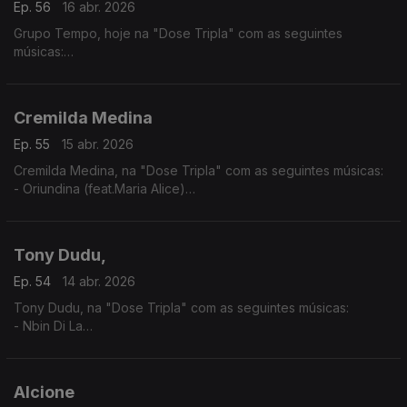
Ep. 56
16 abr. 2026
Grupo Tempo, hoje na "Dose Tripla" com as seguintes
músicas:
- Migo Mu
- Katxina
- Mundo kutxi mô sá
Cremilda Medina
Ep. 55
15 abr. 2026
Cremilda Medina, na "Dose Tripla" com as seguintes músicas:
- Oriundina (feat.Maria Alice)
-Traz d'Horizonte ( feat. Ana Firmino)
- Miss Perfumado
Tony Dudu,
Ep. 54
14 abr. 2026
Tony Dudu, na "Dose Tripla" com as seguintes músicas:
- Nbin Di La
- Africa Unite
- Nigeria Woman
Alcione