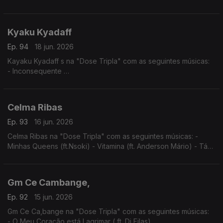
- Tu e Eu
- Angelina
Kyaku Kyadaff
Ep. 94
18 jun. 2026
Kayaku Kyadaff s na "Dose Tripla" com as seguintes músicas:
- Inconsequente
- Entre Sete Sete e Rosa
- Mónica (Igual ao Prazer)
Celma Ribas
Ep. 93
16 jun. 2026
Celma Ribas na "Dose Tripla" com as seguintes músicas: -
Minhas Queens (ft.Nsoki) - Vitamina (ft. Anderson Mário) - Táxi
(ft.Filho do Zua)
Gm Ce Cambange,
Ep. 92
15 jun. 2026
Gm Ce Ca,bange na "Dose Tripla" com as seguintes músicas:
- O Meu Coração está Lagrimar ( ft. Dj Filas)