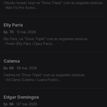
Cláudio Ismael, hoje na "Dose Tripla" com as seguinte músicas:
- Não Foi Por Acaso
- To a levar
- Vai Ver
Elly Paris
Ep. 70
12 mai. 2026
Elly Paris, na "Dose Tripla" com as seguintes músicas:
- Pretin (Elly Paris / Djary Paris)
- Vroom Vroom (Elly Paris / Ricky Boy)
- Xpia B'oia
Calema
Ep. 69
08 mai. 2026
Calema na "Dose Tripla" com as seguintes músicas:
- Xê Dama (Calema / Luana Prado)
- Amar Pela Metade (Ao Vivo No Estádio da Luz)
- Chuva de Amor
Edgar Domingos
Ep. 68
07 mai. 2026