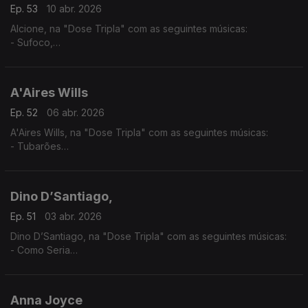
Ep. 53
10 abr. 2026
Alcione, na "Dose Tripla" com as seguintes músicas:
- Sufoco,
- O surdo
- Meu Ébano
A'Aires Wills
Ep. 52
06 abr. 2026
A'Aires Wills, na "Dose Tripla" com as seguintes músicas:
- Tubarões
- Havana - (A'Aires feat Evas e Keven Santos,)
- Zona - (A'Aires feat. Lil Boy,LilMac,Lil Drizzy & Okenio M,)
Dino D’Santiago,
Ep. 51
03 abr. 2026
Dino D’Santiago, na "Dose Tripla" com as seguintes músicas:
- Como Seria
- Pensa Na Oji
- Nôs Funaná - (feat.Pedro & Branco Na Surra)
Anna Joyce