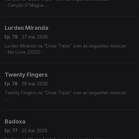
- Canção D'Magne
- Cabinda a Cunene
- Luandei
Lurdes Miranda
Ep. 79
27 mai. 2026
Lurdes Miranda na "Dose Tripla" com as seguintes músicas:
- Mo Love (2025)
- Tá Lá ft. Elizabeth Ventura
- Fim do Mundo
Twenty Fingers
Ep. 78
26 mai. 2026
Twenty Fingers na "Dose Tripla" com as seguintes músicas:
- Julieta ft. Nelson Freitas
- Rivais (2024)
- Karina ft. Kheid Naldo
Badoxa
Ep. 77
22 mai. 2026