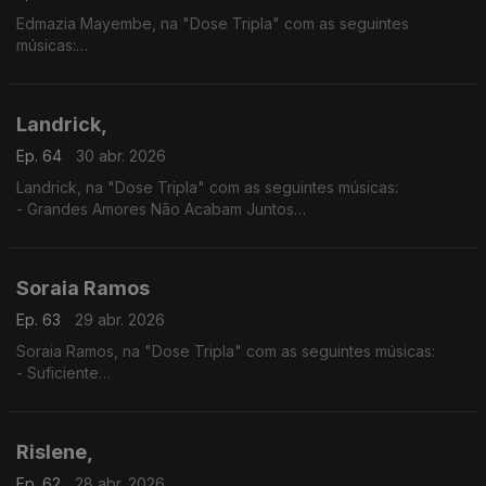
Edmazia Mayembe, na "Dose Tripla" com as seguintes
músicas:
- Amanhã Não Sei
- É Obra
- Mario (Versão 2017)
Landrick,
Ep. 64
30 abr. 2026
Landrick, na "Dose Tripla" com as seguintes músicas:
- Grandes Amores Não Acabam Juntos
- É Ela
- 10
Soraia Ramos
Ep. 63
29 abr. 2026
Soraia Ramos, na "Dose Tripla" com as seguintes músicas:
- Suficiente
- GBB (Soraia Ramos feat, Zara Williams)
- Totoloto
Rislene,
Ep. 62
28 abr. 2026