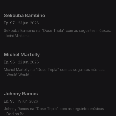
- Mundo Aveludado
- Pila- Tenti
- Rabida Futuro
Sekouba Bambino
Ep. 97
23 jun. 2026
Sekouba Bambino na "Dose Tripla" com as seguintes músicas:
- Imini Minitama
- Barou Nato
- Sinontena
Michel Martelly
Ep. 96
22 jun. 2026
Michel Martelly na "Dose Tripla" com as seguintes músicas:
- Woulé Woulé
- Ou la la
- Pa Manyen
Johnny Ramos
Ep. 95
19 jun. 2026
Johnny Ramos na "Dose Tripla" com as seguintes músicas:
- Dod na Bo