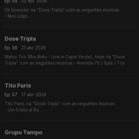
Ep. 59
22 abr. 2026
Gil Semedo, na "Dose Tripla" com as seguintes músicas:
- Nos Lider
- Maria Julia
- Caboswing Time
Dose Tripla
Ep. 58
21 abr. 2026
Matos Trio (Ilha Ilhéu - Live in Cape Verde), Hoje na "Dose
Tripla" com as seguintes músicas:- Avenida 75 / Spia / Toy
Tito Paris
Ep. 57
17 abr. 2026
Tito Paris, na "Dose Tripla" com as seguintes músicas:
- Um Gosta di Bo
- Cidade Velha
- Dança Ma Mi Criola (The Rough Guide to Music of Cape
Verde)
Grupo Tempo