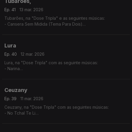
Tubarões,
Ep. 41
13 mar. 2026
Tubarões, na "Dose Tripla" e as seguintes músicas:
- Cansera Sem Midida (Tema Para Dois)
- Djonsinho Cabral
- Ta Cundum Cundum (Tema Para Dois)
Lura
Ep. 40
12 mar. 2026
Lura, na "Dose Tripla" com as seguinte músicas:
- Narina
- Só Um Cartinha
- Fitiço di Funana
Ceuzany
Ep. 39
11 mar. 2026
Ceuzany, na "Dose Tripla" com as seguintes músicas:
- No Tchal Te Li
- Sem Ninguém
- A Tous Mes Amis