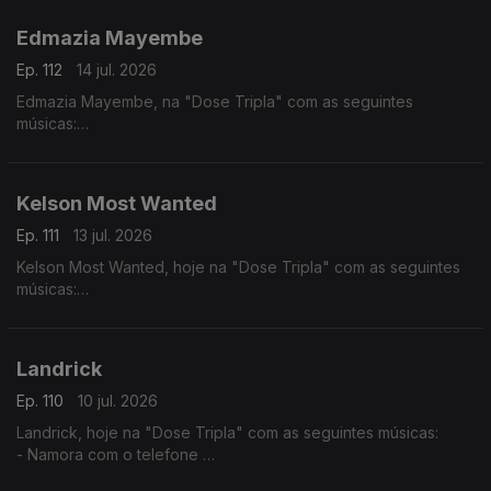
- Julieta
Edmazia Mayembe
Ep. 112
14 jul. 2026
Edmazia Mayembe, na "Dose Tripla" com as seguintes
músicas:
- Precisas Partir
- Mario (Versão 2017)
- Alma Nua
Kelson Most Wanted
Ep. 111
13 jul. 2026
Kelson Most Wanted, hoje na "Dose Tripla" com as seguintes
músicas:
- Rap Genérico
- Melaço
- Quiet Luxury feat. (Lil Janne Kev & Wizzy)
Landrick
Ep. 110
10 jul. 2026
Landrick, hoje na "Dose Tripla" com as seguintes músicas:
- Namora com o telefone
- Grandes Amores Não Acabam Juntos