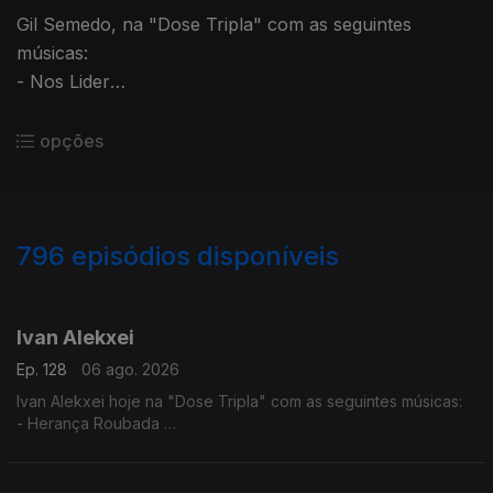
Gil Semedo, na "Dose Tripla" com as seguintes
músicas:
- Nos Lider
- Maria Julia
- Caboswing Time
opções
796
episódios disponíveis
944304
940590
936553
932707
927819
923952
917625
912104
907423
Ivan Alekxei
Ep. 128
06 ago. 2026
Ivan Alekxei hoje na "Dose Tripla" com as seguintes músicas:
- Herança Roubada
- Apesar dos Apesares
- Emigrante