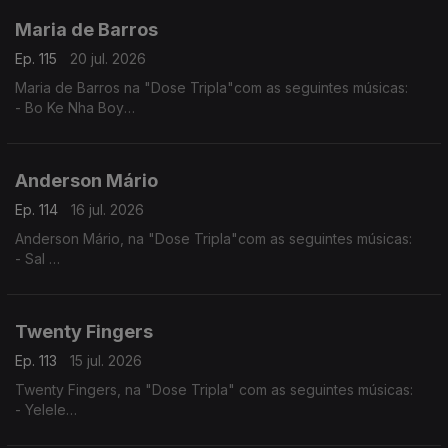
Maria de Barros
Ep. 115
20 jul. 2026
Maria de Barros na "Dose Tripla"com as seguintes músicas:
- Bo Ke Nha Boy
- Reggadera
- Mi Nada Ca tem
Anderson Mário
Ep. 114
16 jul. 2026
Anderson Mário, na "Dose Tripla"com as seguintes músicas:
- Sal
- Longe Daqui - (Anderson Mário / Rui Orlando)
- A Toa (2025) - (Chelsea Dinorath ft. Anderson Mario)
Twenty Fingers
Ep. 113
15 jul. 2026
Twenty Fingers, na "Dose Tripla" com as seguintes músicas:
- Yelele
- Tava Quase