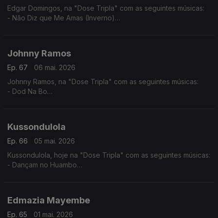
Edgar Domingos, na "Dose Tripla" com as seguintes músicas:
- Não Diz que Me Amas (Inverno)
- Bom de Promessas (Verão)
- Agente 007
Johnny Ramos
Ep. 67
06 mai. 2026
Johnny Ramos, na "Dose Tripla" com as seguintes músicas:
- Dod Na Bo
- Angelina
- Tu e Eu
Kussondulola
Ep. 66
05 mai. 2026
Kussondulola, hoje na "Dose Tripla" com as seguintes músicas:
- Dançam no Huambo
- Ela é Perigosa
- Homem da Igualdade
Edmazia Mayembe
Ep. 65
01 mai. 2026