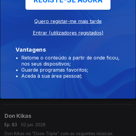
REGISTE-SE AGORA
- Améfrica
- Algoritmo
- Paz Para o Espírito
Quero registar-me mais tarde
Dynamo
Entrar (utilizadores registados)
Ep. 85
04 jun. 2026
Dynamo na "Dose Tripla" com as seguintes músicas:
- Setembro
Vantagens
- Te Amar (2016)
Retome o conteúdo a partir de onde ficou,
- Borboleta
nos seus dispositivos;
Irina Barros
Guarde programas favoritos;
Aceda à sua área pessoal;
Ep. 84
03 jun. 2026
Irina Barros na "Dose Tripla" com as seguintes músicas:
- Bandeira Branca
- Bonito (feat Nelson Freitas)
- Done (feat Chelsea Dinorath)
Don Kikas
Ep. 83
02 jun. 2026
Don Kikas na "Dose Tripla" com as seguintes músicas: