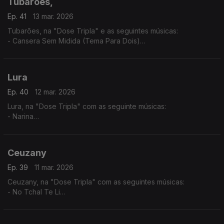
Tubarões,
Ep. 41
13 mar. 2026
Tubarões, na "Dose Tripla" e as seguintes músicas:
- Cansera Sem Midida (Tema Para Dois)
- Djonsinho Cabral
- Ta Cundum Cundum (Tema Para Dois)
Lura
Ep. 40
12 mar. 2026
Lura, na "Dose Tripla" com as seguinte músicas:
- Narina
- Só Um Cartinha
- Fitiço di Funana
Ceuzany
Ep. 39
11 mar. 2026
Ceuzany, na "Dose Tripla" com as seguintes músicas:
- No Tchal Te Li
- Sem Ninguém
- A Tous Mes Amis