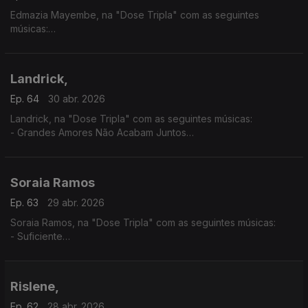
Edmazia Mayembe, na "Dose Tripla" com as seguintes
músicas:
- Amanhã Não Sei
- É Obra
- Mario (Versão 2017)
Landrick,
Ep. 64
30 abr. 2026
Landrick, na "Dose Tripla" com as seguintes músicas:
- Grandes Amores Não Acabam Juntos
- É Ela
- 10
Soraia Ramos
Ep. 63
29 abr. 2026
Soraia Ramos, na "Dose Tripla" com as seguintes músicas:
- Suficiente
- GBB (Soraia Ramos feat, Zara Williams)
- Totoloto
Rislene,
Ep. 62
28 abr. 2026