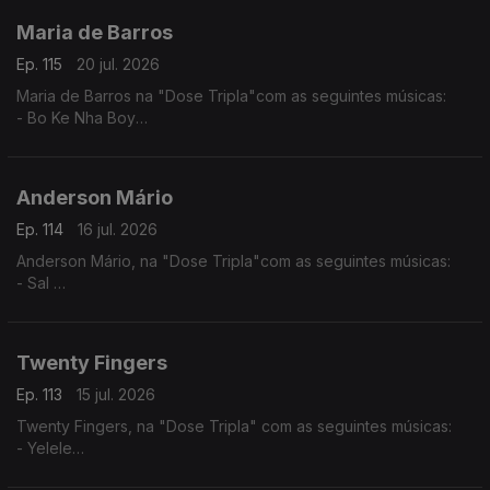
Maria de Barros
Ep. 115
20 jul. 2026
Maria de Barros na "Dose Tripla"com as seguintes músicas:
- Bo Ke Nha Boy
- Reggadera
- Mi Nada Ca tem
Anderson Mário
Ep. 114
16 jul. 2026
Anderson Mário, na "Dose Tripla"com as seguintes músicas:
- Sal
- Longe Daqui - (Anderson Mário / Rui Orlando)
- A Toa (2025) - (Chelsea Dinorath ft. Anderson Mario)
Twenty Fingers
Ep. 113
15 jul. 2026
Twenty Fingers, na "Dose Tripla" com as seguintes músicas:
- Yelele
- Tava Quase