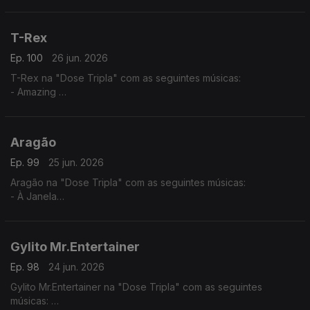
- Tud Ten Sê Temp (2025) - (Jacqueline Fortes ft. Miriam
Barros,)
- Dialogue
T-Rex
Ep. 100
26 jun. 2026
T-Rex na "Dose Tripla" com as seguintes músicas:
- Amazing
- Normal
- You Know
Aragão
Ep. 99
25 jun. 2026
Aragão na "Dose Tripla" com as seguintes músicas:
- À Janela
- Amor de Agosto
- Beijo Teu
Gylito Mr.Entertainer
Ep. 98
24 jun. 2026
Gylito Mr.Entertainer na "Dose Tripla" com as seguintes
músicas: