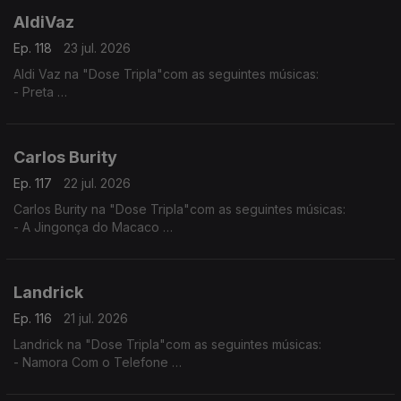
AldiVaz
Ep. 118
23 jul. 2026
Aldi Vaz na "Dose Tripla"com as seguintes músicas:
- Preta
- Ké di no Guiné
- Sortiado
Carlos Burity
Ep. 117
22 jul. 2026
Carlos Burity na "Dose Tripla"com as seguintes músicas:
- A Jingonça do Macaco
- Canção Nostalgia
- Tona Caxi
Landrick
Ep. 116
21 jul. 2026
Landrick na "Dose Tripla"com as seguintes músicas:
- Namora Com o Telefone
- Desilusão
- Grandes Amores Não Acabam Juntos