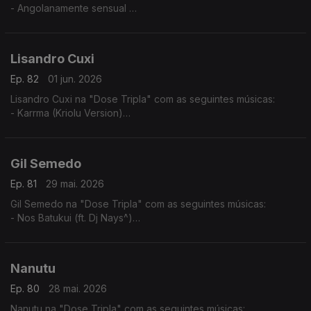
- Angolanamente sensual
- Pura Sedução
- Implica comigo
Lisandro Cuxi
Ep. 82
01 jun. 2026
Lisandro Cuxi na "Dose Tripla" com as seguintes músicas:
- Karrma (Kriolu Version)
- Via de rêve
- Tolo (2024)
Gil Semedo
Ep. 81
29 mai. 2026
Gil Semedo na "Dose Tripla" com as seguintes músicas:
- Nos Batukui (ft. Dj Nays^)
- Hello Mama Afrika (feat. Motamorphasis)
- Caboswing Time
Nanutu
Ep. 80
28 mai. 2026
Nanutu na "Dose Tripla" com as seguintes músicas: