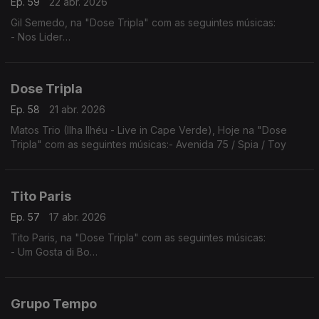
Ep. 59
22 abr. 2026
Gil Semedo, na "Dose Tripla" com as seguintes músicas:
- Nos Lider
- Maria Julia
- Caboswing Time
Dose Tripla
Ep. 58
21 abr. 2026
Matos Trio (Ilha Ilhéu - Live in Cape Verde), Hoje na "Dose
Tripla" com as seguintes músicas:- Avenida 75 / Spia / Toy
Tito Paris
Ep. 57
17 abr. 2026
Tito Paris, na "Dose Tripla" com as seguintes músicas:
- Um Gosta di Bo
- Cidade Velha
- Dança Ma Mi Criola (The Rough Guide to Music of Cape
Verde)
Grupo Tempo