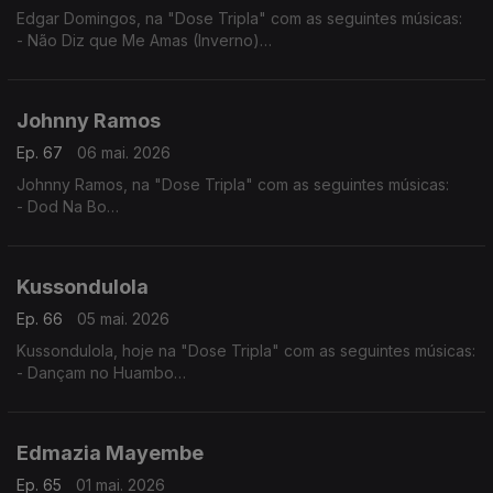
Edgar Domingos, na "Dose Tripla" com as seguintes músicas:
- Não Diz que Me Amas (Inverno)
- Bom de Promessas (Verão)
- Agente 007
Johnny Ramos
Ep. 67
06 mai. 2026
Johnny Ramos, na "Dose Tripla" com as seguintes músicas:
- Dod Na Bo
- Angelina
- Tu e Eu
Kussondulola
Ep. 66
05 mai. 2026
Kussondulola, hoje na "Dose Tripla" com as seguintes músicas:
- Dançam no Huambo
- Ela é Perigosa
- Homem da Igualdade
Edmazia Mayembe
Ep. 65
01 mai. 2026