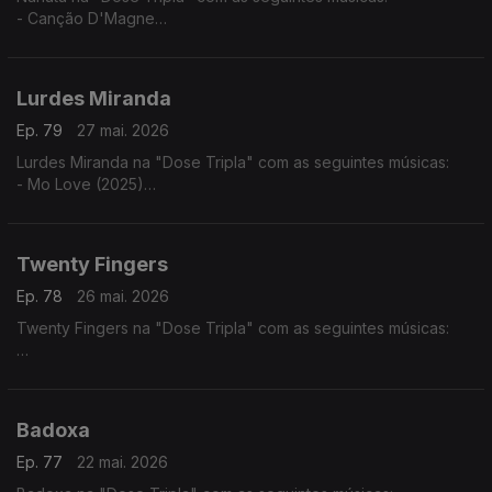
- Canção D'Magne
- Cabinda a Cunene
- Luandei
Lurdes Miranda
Ep. 79
27 mai. 2026
Lurdes Miranda na "Dose Tripla" com as seguintes músicas:
- Mo Love (2025)
- Tá Lá ft. Elizabeth Ventura
- Fim do Mundo
Twenty Fingers
Ep. 78
26 mai. 2026
Twenty Fingers na "Dose Tripla" com as seguintes músicas:
- Julieta ft. Nelson Freitas
- Rivais (2024)
- Karina ft. Kheid Naldo
Badoxa
Ep. 77
22 mai. 2026