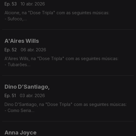
Ep. 53
10 abr. 2026
Alcione, na "Dose Tripla" com as seguintes músicas:
- Sufoco,
- O surdo
- Meu Ébano
A'Aires Wills
Ep. 52
06 abr. 2026
A'Aires Wills, na "Dose Tripla" com as seguintes músicas:
- Tubarões
- Havana - (A'Aires feat Evas e Keven Santos,)
- Zona - (A'Aires feat. Lil Boy,LilMac,Lil Drizzy & Okenio M,)
Dino D’Santiago,
Ep. 51
03 abr. 2026
Dino D’Santiago, na "Dose Tripla" com as seguintes músicas:
- Como Seria
- Pensa Na Oji
- Nôs Funaná - (feat.Pedro & Branco Na Surra)
Anna Joyce