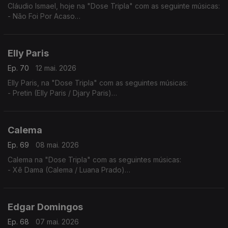
Cláudio Ismael, hoje na "Dose Tripla" com as seguinte músicas:
- Não Foi Por Acaso
- To a levar
- Vai Ver
Elly Paris
Ep. 70
12 mai. 2026
Elly Paris, na "Dose Tripla" com as seguintes músicas:
- Pretin (Elly Paris / Djary Paris)
- Vroom Vroom (Elly Paris / Ricky Boy)
- Xpia B'oia
Calema
Ep. 69
08 mai. 2026
Calema na "Dose Tripla" com as seguintes músicas:
- Xê Dama (Calema / Luana Prado)
- Amar Pela Metade (Ao Vivo No Estádio da Luz)
- Chuva de Amor
Edgar Domingos
Ep. 68
07 mai. 2026