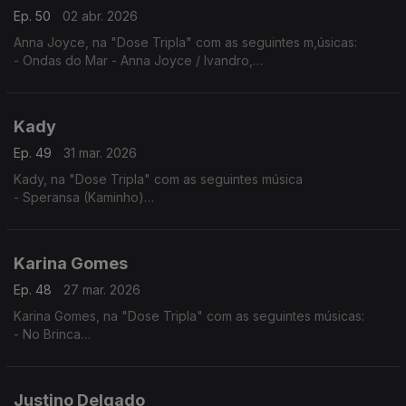
Ep. 50
02 abr. 2026
Anna Joyce, na "Dose Tripla" com as seguintes m,úsicas:
- Ondas do Mar - Anna Joyce / Ivandro,
- Protagonista - Anna Joyce (A Peça),
- Off Para Ti
Kady
Ep. 49
31 mar. 2026
Kady, na "Dose Tripla" com as seguintes música
- Speransa (Kaminho)
- Flan
- Nha Kabelu
Karina Gomes
Ep. 48
27 mar. 2026
Karina Gomes, na "Dose Tripla" com as seguintes músicas:
- No Brinca
- Titina
- Bon Kontrada
Justino Delgado