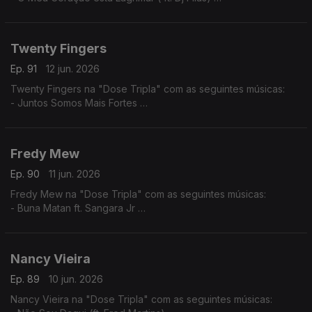
- Amor por favor não machuque o meu coração
- A Construção do Nosso Pais (ft. Dj Filas)
Twenty Fingers
Ep. 91
12 jun. 2026
Twenty Fingers na "Dose Tripla" com as seguintes músicas:
- Juntos Somos Mais Fortes
- Tava Quase
- Julieta ft. Nelson Freitas (Remiz)
Fredy Mew
Ep. 90
11 jun. 2026
Fredy Mew na "Dose Tripla" com as seguintes músicas:
- Buna Matan ft. Sangara Jr
- Solidon ft. Black Family
- Embias ft.Marlon
Nancy Vieira
Ep. 89
10 jun. 2026
Nancy Vieira na "Dose Tripla" com as seguintes músicas: