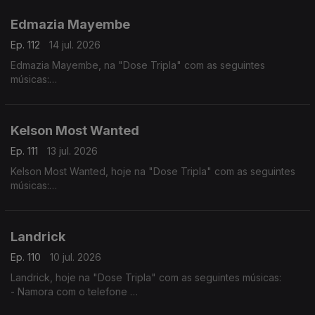
- Julieta
Edmazia Mayembe
Ep. 112
14 jul. 2026
Edmazia Mayembe, na "Dose Tripla" com as seguintes
músicas:
- Precisas Partir
- Mario (Versão 2017)
- Alma Nua
Kelson Most Wanted
Ep. 111
13 jul. 2026
Kelson Most Wanted, hoje na "Dose Tripla" com as seguintes
músicas:
- Rap Genérico
- Melaço
- Quiet Luxury feat. (Lil Janne Kev & Wizzy)
Landrick
Ep. 110
10 jul. 2026
Landrick, hoje na "Dose Tripla" com as seguintes músicas:
- Namora com o telefone
- Grandes Amores Não Acabam Juntos