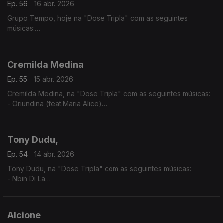
Ep. 56
16 abr. 2026
Grupo Tempo, hoje na "Dose Tripla" com as seguintes
músicas:
- Migo Mu
- Katxina
- Mundo kutxi mô sá
Cremilda Medina
Ep. 55
15 abr. 2026
Cremilda Medina, na "Dose Tripla" com as seguintes músicas:
- Oriundina (feat.Maria Alice)
-Traz d'Horizonte ( feat. Ana Firmino)
- Miss Perfumado
Tony Dudu,
Ep. 54
14 abr. 2026
Tony Dudu, na "Dose Tripla" com as seguintes músicas:
- Nbin Di La
- Africa Unite
- Nigeria Woman
Alcione