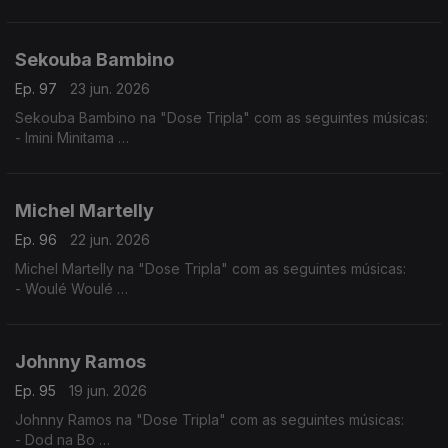
- Mundo Aveludado
- Pila- Tenti
- Rabida Futuro
Sekouba Bambino
Ep. 97
23 jun. 2026
Sekouba Bambino na "Dose Tripla" com as seguintes músicas:
- Imini Minitama
- Barou Nato
- Sinontena
Michel Martelly
Ep. 96
22 jun. 2026
Michel Martelly na "Dose Tripla" com as seguintes músicas:
- Woulé Woulé
- Ou la la
- Pa Manyen
Johnny Ramos
Ep. 95
19 jun. 2026
Johnny Ramos na "Dose Tripla" com as seguintes músicas:
- Dod na Bo