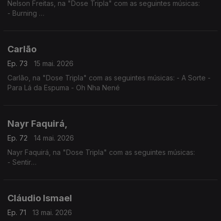
Nelson Freitas, na "Dose Tripla" com as seguintes músicas:
- Burning
- I Need You (feat. Anderson Mario)
- Tetete (feat. Manecas Costa)
Carlão
Ep. 73
15 mai. 2026
Carlão, na "Dose Tripla" com as seguintes músicas: - A Sorte -
Para Lá da Espuma - Oh Nha Nené
Nayr Faquirá,
Ep. 72
14 mai. 2026
Nayr Faquirá, na "Dose Tripla" com as seguintes músicas:
- Sentir
- Púrpura
- Tua
Cláudio Ismael
Ep. 71
13 mai. 2026