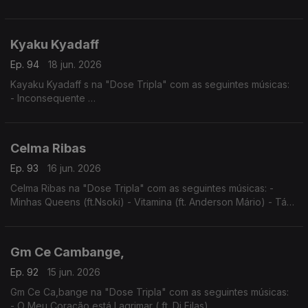
- Tu e Eu
- Angelina
Kyaku Kyadaff
Ep. 94
18 jun. 2026
Kayaku Kyadaff s na "Dose Tripla" com as seguintes músicas:
- Inconsequente
- Entre Sete Sete e Rosa
- Mónica (Igual ao Prazer)
Celma Ribas
Ep. 93
16 jun. 2026
Celma Ribas na "Dose Tripla" com as seguintes músicas: -
Minhas Queens (ft.Nsoki) - Vitamina (ft. Anderson Mário) - Táxi
(ft.Filho do Zua)
Gm Ce Cambange,
Ep. 92
15 jun. 2026
Gm Ce Ca,bange na "Dose Tripla" com as seguintes músicas:
- O Meu Coração está Lagrimar ( ft. Dj Filas)