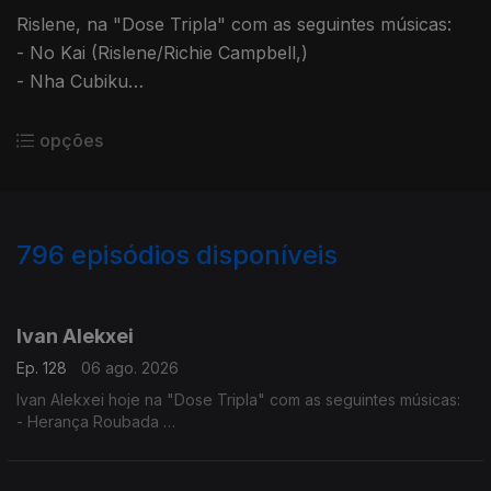
Rislene, na "Dose Tripla" com as seguintes músicas:
- No Kai (Rislene/Richie Campbell,)
- Nha Cubiku
- Sodade
opções
796
episódios disponíveis
944304
940590
936553
932707
927819
923952
917625
912104
907423
Ivan Alekxei
Ep. 128
06 ago. 2026
Ivan Alekxei hoje na "Dose Tripla" com as seguintes músicas:
- Herança Roubada
- Apesar dos Apesares
- Emigrante