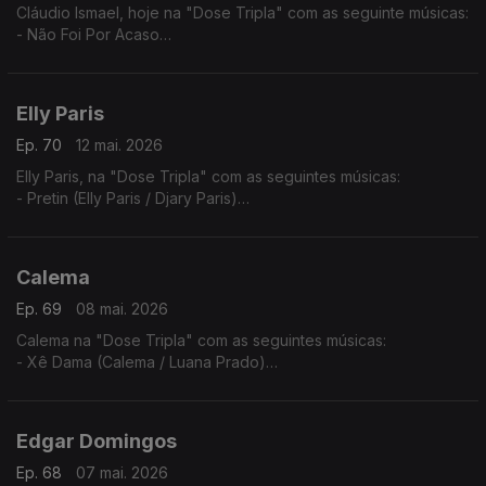
Cláudio Ismael, hoje na "Dose Tripla" com as seguinte músicas:
- Não Foi Por Acaso
- To a levar
- Vai Ver
Elly Paris
Ep. 70
12 mai. 2026
Elly Paris, na "Dose Tripla" com as seguintes músicas:
- Pretin (Elly Paris / Djary Paris)
- Vroom Vroom (Elly Paris / Ricky Boy)
- Xpia B'oia
Calema
Ep. 69
08 mai. 2026
Calema na "Dose Tripla" com as seguintes músicas:
- Xê Dama (Calema / Luana Prado)
- Amar Pela Metade (Ao Vivo No Estádio da Luz)
- Chuva de Amor
Edgar Domingos
Ep. 68
07 mai. 2026