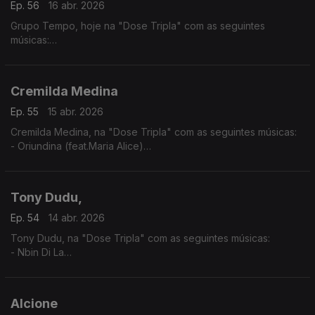
Ep. 56
16 abr. 2026
Grupo Tempo, hoje na "Dose Tripla" com as seguintes
músicas:
- Migo Mu
- Katxina
- Mundo kutxi mô sá
Cremilda Medina
Ep. 55
15 abr. 2026
Cremilda Medina, na "Dose Tripla" com as seguintes músicas:
- Oriundina (feat.Maria Alice)
-Traz d'Horizonte ( feat. Ana Firmino)
- Miss Perfumado
Tony Dudu,
Ep. 54
14 abr. 2026
Tony Dudu, na "Dose Tripla" com as seguintes músicas:
- Nbin Di La
- Africa Unite
- Nigeria Woman
Alcione