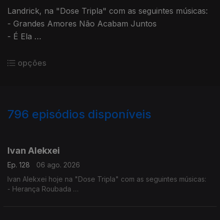
Landrick, na "Dose Tripla" com as seguintes músicas:
- Grandes Amores Não Acabam Juntos
- É Ela
- 10
opções
796
episódios disponíveis
944304
940590
936553
932707
927819
923952
917625
912104
907423
Ivan Alekxei
Ep. 128
06 ago. 2026
Ivan Alekxei hoje na "Dose Tripla" com as seguintes músicas:
- Herança Roubada
- Apesar dos Apesares
- Emigrante