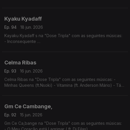
- Tu e Eu
- Angelina
Kyaku Kyadaff
Ep. 94
18 jun. 2026
Kayaku Kyadaff s na "Dose Tripla" com as seguintes músicas:
- Inconsequente
- Entre Sete Sete e Rosa
- Mónica (Igual ao Prazer)
Celma Ribas
Ep. 93
16 jun. 2026
Celma Ribas na "Dose Tripla" com as seguintes músicas: -
Minhas Queens (ft.Nsoki) - Vitamina (ft. Anderson Mário) - Táxi
(ft.Filho do Zua)
Gm Ce Cambange,
Ep. 92
15 jun. 2026
Gm Ce Ca,bange na "Dose Tripla" com as seguintes músicas:
- O Meu Coração está Lagrimar ( ft. Dj Filas)