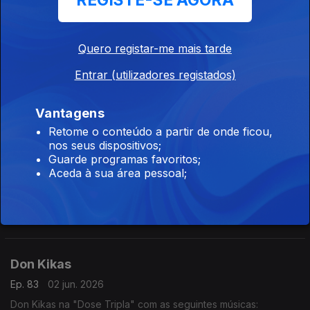
REGISTE-SE AGORA
- Améfrica
- Algoritmo
- Paz Para o Espírito
Quero registar-me mais tarde
Dynamo
Entrar (utilizadores registados)
Ep. 85
04 jun. 2026
Dynamo na "Dose Tripla" com as seguintes músicas:
- Setembro
Vantagens
- Te Amar (2016)
Retome o conteúdo a partir de onde ficou,
- Borboleta
nos seus dispositivos;
Irina Barros
Guarde programas favoritos;
Aceda à sua área pessoal;
Ep. 84
03 jun. 2026
Irina Barros na "Dose Tripla" com as seguintes músicas:
- Bandeira Branca
- Bonito (feat Nelson Freitas)
- Done (feat Chelsea Dinorath)
Don Kikas
Ep. 83
02 jun. 2026
Don Kikas na "Dose Tripla" com as seguintes músicas: