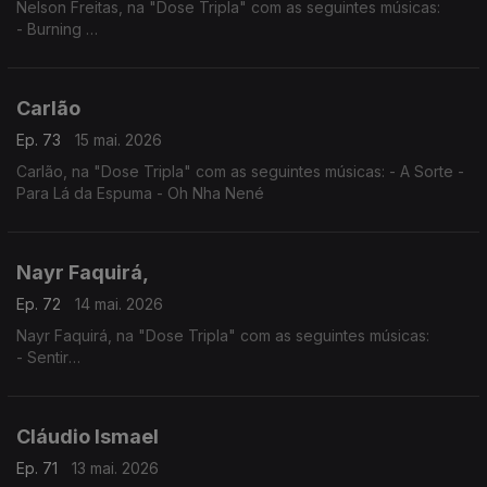
Nelson Freitas, na "Dose Tripla" com as seguintes músicas:
- Burning
- I Need You (feat. Anderson Mario)
- Tetete (feat. Manecas Costa)
Carlão
Ep. 73
15 mai. 2026
Carlão, na "Dose Tripla" com as seguintes músicas: - A Sorte -
Para Lá da Espuma - Oh Nha Nené
Nayr Faquirá,
Ep. 72
14 mai. 2026
Nayr Faquirá, na "Dose Tripla" com as seguintes músicas:
- Sentir
- Púrpura
- Tua
Cláudio Ismael
Ep. 71
13 mai. 2026