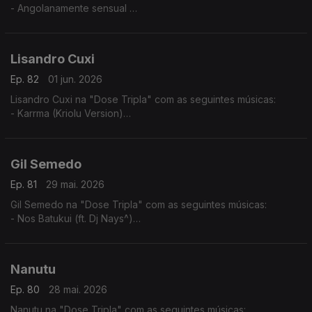
- Angolanamente sensual
- Pura Sedução
- Implica comigo
Lisandro Cuxi
Ep. 82
01 jun. 2026
Lisandro Cuxi na "Dose Tripla" com as seguintes músicas:
- Karrma (Kriolu Version)
- Via de rêve
- Tolo (2024)
Gil Semedo
Ep. 81
29 mai. 2026
Gil Semedo na "Dose Tripla" com as seguintes músicas:
- Nos Batukui (ft. Dj Nays^)
- Hello Mama Afrika (feat. Motamorphasis)
- Caboswing Time
Nanutu
Ep. 80
28 mai. 2026
Nanutu na "Dose Tripla" com as seguintes músicas: