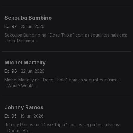
- Mundo Aveludado
- Pila- Tenti
- Rabida Futuro
Sekouba Bambino
Ep. 97
23 jun. 2026
Sekouba Bambino na "Dose Tripla" com as seguintes músicas:
- Imini Minitama
- Barou Nato
- Sinontena
Michel Martelly
Ep. 96
22 jun. 2026
Michel Martelly na "Dose Tripla" com as seguintes músicas:
- Woulé Woulé
- Ou la la
- Pa Manyen
Johnny Ramos
Ep. 95
19 jun. 2026
Johnny Ramos na "Dose Tripla" com as seguintes músicas:
- Dod na Bo