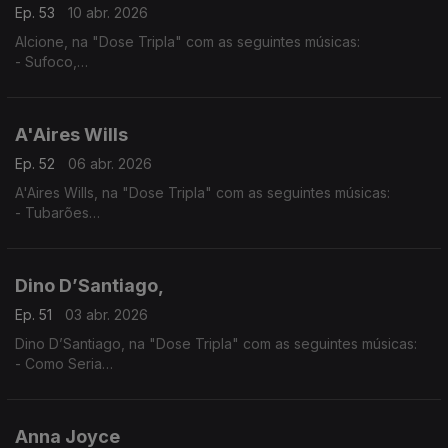
Ep. 53
10 abr. 2026
Alcione, na "Dose Tripla" com as seguintes músicas:
- Sufoco,
- O surdo
- Meu Ébano
A'Aires Wills
Ep. 52
06 abr. 2026
A'Aires Wills, na "Dose Tripla" com as seguintes músicas:
- Tubarões
- Havana - (A'Aires feat Evas e Keven Santos,)
- Zona - (A'Aires feat. Lil Boy,LilMac,Lil Drizzy & Okenio M,)
Dino D’Santiago,
Ep. 51
03 abr. 2026
Dino D’Santiago, na "Dose Tripla" com as seguintes músicas:
- Como Seria
- Pensa Na Oji
- Nôs Funaná - (feat.Pedro & Branco Na Surra)
Anna Joyce