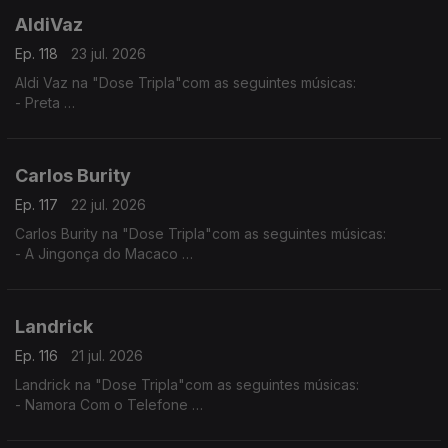
AldiVaz
Ep. 118
23 jul. 2026
Aldi Vaz na "Dose Tripla"com as seguintes músicas:
- Preta
- Ké di no Guiné
- Sortiado
Carlos Burity
Ep. 117
22 jul. 2026
Carlos Burity na "Dose Tripla"com as seguintes músicas:
- A Jingonça do Macaco
- Canção Nostalgia
- Tona Caxi
Landrick
Ep. 116
21 jul. 2026
Landrick na "Dose Tripla"com as seguintes músicas:
- Namora Com o Telefone
- Desilusão
- Grandes Amores Não Acabam Juntos