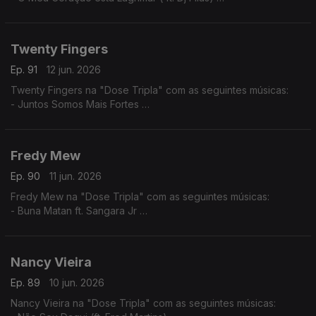
- Amor por favor não machuque o meu coração
- A Construção do Nosso Pais (ft. Dj Filas)
Twenty Fingers
Ep. 91
12 jun. 2026
Twenty Fingers na "Dose Tripla" com as seguintes músicas:
- Juntos Somos Mais Fortes
- Tava Quase
- Julieta ft. Nelson Freitas (Remiz)
Fredy Mew
Ep. 90
11 jun. 2026
Fredy Mew na "Dose Tripla" com as seguintes músicas:
- Buna Matan ft. Sangara Jr
- Solidon ft. Black Family
- Embias ft.Marlon
Nancy Vieira
Ep. 89
10 jun. 2026
Nancy Vieira na "Dose Tripla" com as seguintes músicas: