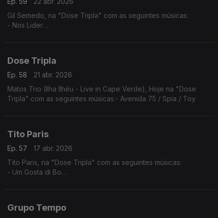
Ep. 59
22 abr. 2026
Gil Semedo, na "Dose Tripla" com as seguintes músicas:
- Nos Lider
- Maria Julia
- Caboswing Time
Dose Tripla
Ep. 58
21 abr. 2026
Matos Trio (Ilha Ilhéu - Live in Cape Verde), Hoje na "Dose
Tripla" com as seguintes músicas:- Avenida 75 / Spia / Toy
Tito Paris
Ep. 57
17 abr. 2026
Tito Paris, na "Dose Tripla" com as seguintes músicas:
- Um Gosta di Bo
- Cidade Velha
- Dança Ma Mi Criola (The Rough Guide to Music of Cape
Verde)
Grupo Tempo