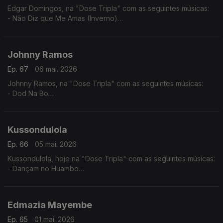
Edgar Domingos, na "Dose Tripla" com as seguintes músicas:
- Não Diz que Me Amas (Inverno)
- Bom de Promessas (Verão)
- Agente 007
Johnny Ramos
Ep. 67
06 mai. 2026
Johnny Ramos, na "Dose Tripla" com as seguintes músicas:
- Dod Na Bo
- Angelina
- Tu e Eu
Kussondulola
Ep. 66
05 mai. 2026
Kussondulola, hoje na "Dose Tripla" com as seguintes músicas:
- Dançam no Huambo
- Ela é Perigosa
- Homem da Igualdade
Edmazia Mayembe
Ep. 65
01 mai. 2026