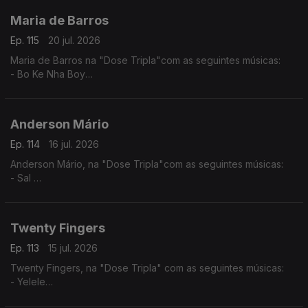
Maria de Barros
Ep. 115
20 jul. 2026
Maria de Barros na "Dose Tripla"com as seguintes músicas:
- Bo Ke Nha Boy
- Reggadera
- Mi Nada Ca tem
Anderson Mário
Ep. 114
16 jul. 2026
Anderson Mário, na "Dose Tripla"com as seguintes músicas:
- Sal
- Longe Daqui - (Anderson Mário / Rui Orlando)
- A Toa (2025) - (Chelsea Dinorath ft. Anderson Mario)
Twenty Fingers
Ep. 113
15 jul. 2026
Twenty Fingers, na "Dose Tripla" com as seguintes músicas:
- Yelele
- Tava Quase