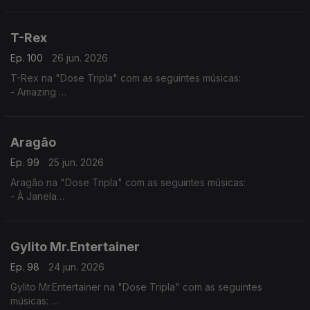
- Tud Ten Sê Temp (2025) - (Jacqueline Fortes ft. Miriam
Barros,)
- Dialogue
T-Rex
Ep. 100
26 jun. 2026
T-Rex na "Dose Tripla" com as seguintes músicas:
- Amazing
- Normal
- You Know
Aragão
Ep. 99
25 jun. 2026
Aragão na "Dose Tripla" com as seguintes músicas:
- À Janela
- Amor de Agosto
- Beijo Teu
Gylito Mr.Entertainer
Ep. 98
24 jun. 2026
Gylito Mr.Entertainer na "Dose Tripla" com as seguintes
músicas: