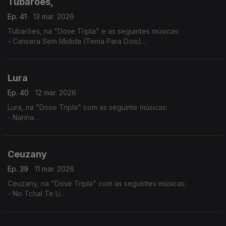
Tubarões,
Ep. 41
13 mar. 2026
Tubarões, na "Dose Tripla" e as seguintes músicas:
- Cansera Sem Midida (Tema Para Dois)
- Djonsinho Cabral
- Ta Cundum Cundum (Tema Para Dois)
Lura
Ep. 40
12 mar. 2026
Lura, na "Dose Tripla" com as seguinte músicas:
- Narina
- Só Um Cartinha
- Fitiço di Funana
Ceuzany
Ep. 39
11 mar. 2026
Ceuzany, na "Dose Tripla" com as seguintes músicas:
- No Tchal Te Li
- Sem Ninguém
- A Tous Mes Amis