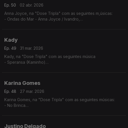
Ep. 50
02 abr. 2026
Anna Joyce, na "Dose Tripla" com as seguintes m,úsicas:
- Ondas do Mar - Anna Joyce / Ivandro,
- Protagonista - Anna Joyce (A Peça),
- Off Para Ti
Kady
Ep. 49
31 mar. 2026
Kady, na "Dose Tripla" com as seguintes música
- Speransa (Kaminho)
- Flan
- Nha Kabelu
Karina Gomes
Ep. 48
27 mar. 2026
Karina Gomes, na "Dose Tripla" com as seguintes músicas:
- No Brinca
- Titina
- Bon Kontrada
Justino Delgado