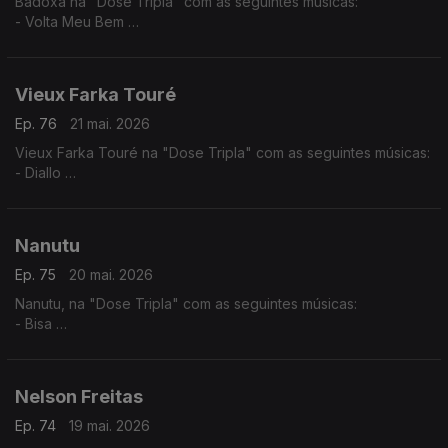
Badoxa na "Dose Tripla" com as seguintes músicas:
- Volta Meu Bem
- Mãe Grande
- Mulher Africana
Vieux Farka Touré
Ep. 76
21 mai. 2026
Vieux Farka Touré na "Dose Tripla" com as seguintes músicas:
- Diallo
- Allah Wawi
- Ma Hine Cocore
Nanutu
Ep. 75
20 mai. 2026
Nanutu, na "Dose Tripla" com as seguintes músicas:
- Bisa
- Nha Primeiro Lar
- Ximbika
Nelson Freitas
Ep. 74
19 mai. 2026