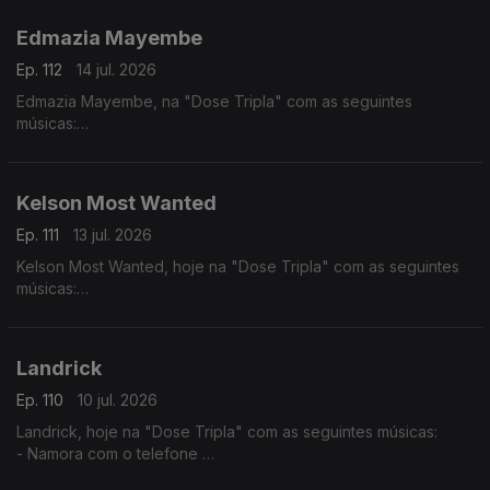
- Julieta
Edmazia Mayembe
Ep. 112
14 jul. 2026
Edmazia Mayembe, na "Dose Tripla" com as seguintes
músicas:
- Precisas Partir
- Mario (Versão 2017)
- Alma Nua
Kelson Most Wanted
Ep. 111
13 jul. 2026
Kelson Most Wanted, hoje na "Dose Tripla" com as seguintes
músicas:
- Rap Genérico
- Melaço
- Quiet Luxury feat. (Lil Janne Kev & Wizzy)
Landrick
Ep. 110
10 jul. 2026
Landrick, hoje na "Dose Tripla" com as seguintes músicas:
- Namora com o telefone
- Grandes Amores Não Acabam Juntos