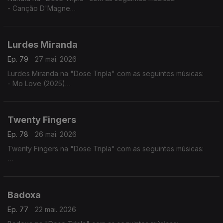
- Canção D'Magne
- Cabinda a Cunene
- Luandei
Lurdes Miranda
Ep. 79
27 mai. 2026
Lurdes Miranda na "Dose Tripla" com as seguintes músicas:
- Mo Love (2025)
- Tá Lá ft. Elizabeth Ventura
- Fim do Mundo
Twenty Fingers
Ep. 78
26 mai. 2026
Twenty Fingers na "Dose Tripla" com as seguintes músicas:
- Julieta ft. Nelson Freitas
- Rivais (2024)
- Karina ft. Kheid Naldo
Badoxa
Ep. 77
22 mai. 2026