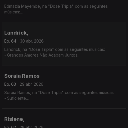
Edmazia Mayembe, na "Dose Tripla" com as seguintes
músicas:
- Amanhã Não Sei
- É Obra
- Mario (Versão 2017)
Landrick,
Ep. 64
30 abr. 2026
Landrick, na "Dose Tripla" com as seguintes músicas:
- Grandes Amores Não Acabam Juntos
- É Ela
- 10
Soraia Ramos
Ep. 63
29 abr. 2026
Soraia Ramos, na "Dose Tripla" com as seguintes músicas:
- Suficiente
- GBB (Soraia Ramos feat, Zara Williams)
- Totoloto
Rislene,
Ep. 62
28 abr. 2026