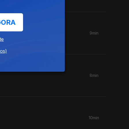
GORA
9min
de
dos)
8min
10min