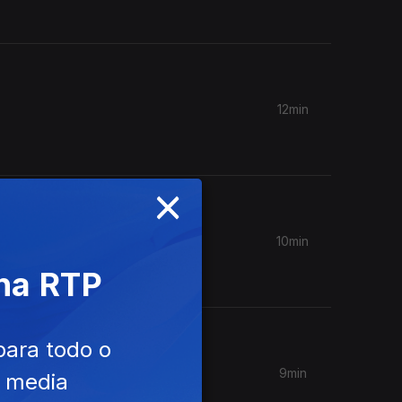
12min
×
10min
 na RTP
para todo o
9min
e media