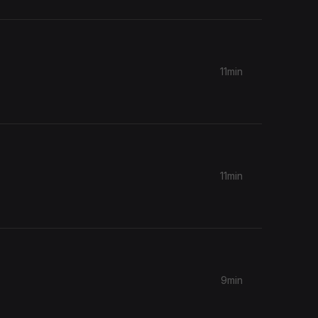
11min
11min
9min