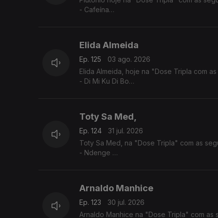
- Cafeína
- Tal E Qual
- Interestelar
Elida Almeida
Ep. 125
03 ago. 2026
Elida Almeida, hoje na "Dose Tripla com as
- Di Mi Ku Di Bo
- Alebi
- Dondona
Toty Sa Med,
Ep. 124
31 jul. 2026
Toty Sa Med, na "Dose Tripla" com as segu
- Ndenge
- Kaluanda
- Dikolenu
Arnaldo Manhice
Ep. 123
30 jul. 2026
Arnaldo Manhice na "Dose Tripla" com as s