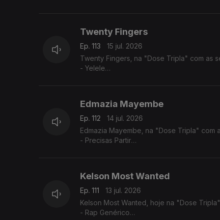
- Longe Daqui - (Anderson Mário / Rui Orl
- A Toa (2025) - (Chelsea Dinorath ft. And
Twenty Fingers
Ep. 113
15 jul. 2026
Twenty Fingers, na "Dose Tripla" com as s
- Yelele
- Tava Quase
- Julieta
Edmazia Mayembe
Ep. 112
14 jul. 2026
Edmazia Mayembe, na "Dose Tripla" com a
- Precisas Partir
- Mario (Versão 2017)
- Alma Nua
Kelson Most Wanted
Ep. 111
13 jul. 2026
Kelson Most Wanted, hoje na "Dose Tripla"
- Rap Genérico