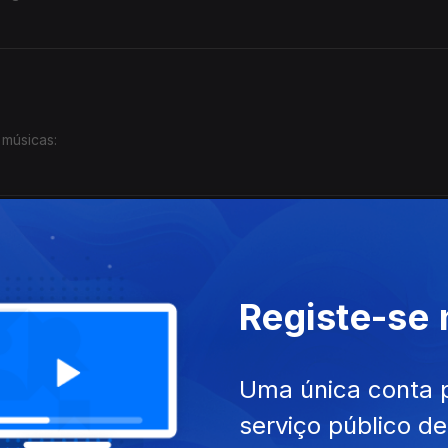
 músicas:
úsicas:
Registe-se
Uma única conta 
serviço público d
uintes músicas: