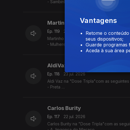
- Sambinha Bom
- Velha e Louca
- América Latina
Vantagens
Martinho da Vila
Ep. 119
24 jul. 2026
Retome o conteúdo a
Martinho da Villa na Dose Tripla"com as se
seus dispositivos;
- Mulheres
Guarde programas f
- Disritmia
Aceda à sua área pe
- Eu Sou D'Angola
AldiVaz
Ep. 118
23 jul. 2026
Aldi Vaz na "Dose Tripla"com as seguintes
- Preta
- Ké di no Guiné
- Sortiado
Carlos Burity
Ep. 117
22 jul. 2026
Carlos Burity na "Dose Tripla"com as segui
- A Jingonça do Macaco