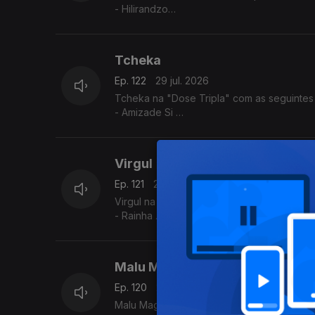
- Hilirandzo
- You are my love
- Macamo
Tcheka
Ep. 122
29 jul. 2026
Tcheka na "Dose Tripla" com as seguintes
- Amizade Si
- Spera Mundo
- Lonji
Virgul
Ep. 121
28 jul. 2026
Virgul na "Dose Tripla" com as seguintes m
- Rainha
- Dificil Demais
- Só eu Sei
Malu Magalhães
Ep. 120
27 jul. 2026
Malu Magalhães na Dose Tripla"com as seg