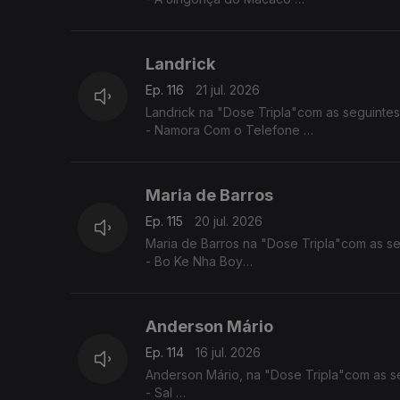
- Canção Nostalgia
- Tona Caxi
Landrick
Ep. 116
21 jul. 2026
Landrick na "Dose Tripla"com as seguintes
- Namora Com o Telefone
- Desilusão
- Grandes Amores Não Acabam Juntos
Maria de Barros
Ep. 115
20 jul. 2026
Maria de Barros na "Dose Tripla"com as se
- Bo Ke Nha Boy
- Reggadera
- Mi Nada Ca tem
Anderson Mário
Ep. 114
16 jul. 2026
Anderson Mário, na "Dose Tripla"com as s
- Sal