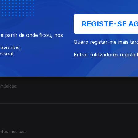
REGISTE-SE A
 partir de onde ficou, nos
guintes músicas:
Quero registar-me mais tar
avoritos;
ssoal;
Entrar (utilizadores regista
 músicas:
ntes músicas: