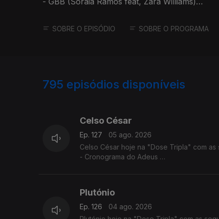
- GBB (Soraia Ramos feat, Zara Williams)
- Totoloto
SOBRE O EPISÓDIO
SOBRE O PROGRAMA
795
episódios disponíveis
944056
940368
Celso César
Ep. 127
05 ago. 2026
Celso César hoje na "Dose Tripla" com as 
- Cronograma do Adeus
- Vives Em Mim
- Estou a te Amar
Plutónio
Ep. 126
04 ago. 2026
Plutónio hoje na "Dose Tripla" com as segu