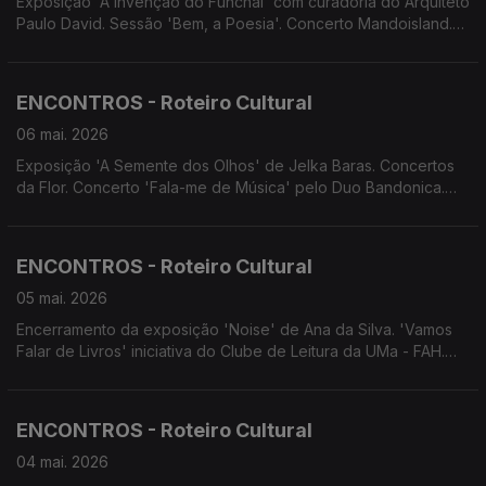
Exposição 'A Invenção do Funchal' com curadoria do Arquiteto
Paulo David. Sessão 'Bem, a Poesia'. Concerto Mandoisland.
Concerto do Quarteto de Cordas 'AtLãntico'. Concerto dos
Laureados do Concurso Nacional de Música Luiz Peter Clode.
XII EncanTunas.
ENCONTROS - Roteiro Cultural
06 mai. 2026
Exposição 'A Semente dos Olhos' de Jelka Baras. Concertos
da Flor. Concerto 'Fala-me de Música' pelo Duo Bandonica.
Concerto da Tuna de Bandolins do Conservatório. Festival da
Canção Infantil da Madeira. Concerto da Orquestra de
Bandolins da C.P. da Camacha.
ENCONTROS - Roteiro Cultural
05 mai. 2026
Encerramento da exposição 'Noise' de Ana da Silva. 'Vamos
Falar de Livros' iniciativa do Clube de Leitura da UMa - FAH.
Concerto da Orquestra de Bandolins da Madeira. Concerto
dos Laureados do Concurso Nacional de Música Luiz Peter
Clode. Festas do Município de Machico.
ENCONTROS - Roteiro Cultural
04 mai. 2026