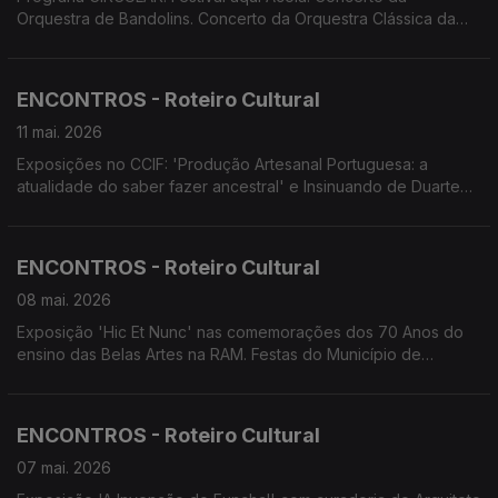
Orquestra de Bandolins. Concerto da Orquestra Clássica da
Madeira com o Trompista Stefan Dohr. Concerto Comentado
pela Orquestra Sinfónica do Conservatório. Documentário 'Luz
ao Fundo do Túnel'
ENCONTROS - Roteiro Cultural
11 mai. 2026
Exposições no CCIF: 'Produção Artesanal Portuguesa: a
atualidade do saber fazer ancestral' e Insinuando de Duarte
Marques. VI Festival Regional de Dança Escolar.Concerto
Cantigas pr' Ascensão' . Concerto das Festas do Município de
Machico. Colóquio do Mercado Quinhentista.
ENCONTROS - Roteiro Cultural
08 mai. 2026
Exposição 'Hic Et Nunc' nas comemorações dos 70 Anos do
ensino das Belas Artes na RAM. Festas do Município de
Machico. Concertos da Flor. Encontro com o Cinema.
Screenings Funchal
ENCONTROS - Roteiro Cultural
07 mai. 2026