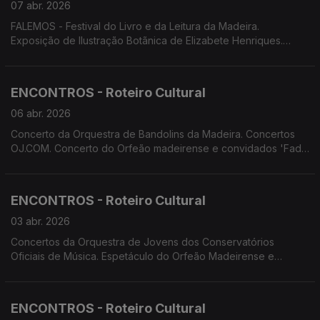
07 abr. 2026
FALEMOS - Festival do Livro e da Leitura da Madeira.
Exposição de Ilustração Botãnica de Elizabete Henriques.
Concerto da Orquestra Clássica da Madeira com a solista
Leticia Moreno e o maestro Sergey Smbatyan. Teatro Feiticeiro
do Norte apresenta 'Jantar para Um'. Teatro dos Emplastros
ENCONTROS - Roteiro Cultural
apresenta 'Casal Trompica'
06 abr. 2026
Concerto da Orquestra de Bandolins da Madeira. Concertos
OJ.COM. Concerto do Orfeão madeirense e convidados 'Fado
com Todos'. Teatro do Avesso apresenta 'Um espetáculo
nunca antes visto'. Associação Palco Vazio apresenta 'A
Metamorfose'
ENCONTROS - Roteiro Cultural
03 abr. 2026
Concertos da Orquestra de Jovens dos Conservatórios
Oficiais de Música. Espetáculo do Orfeão Madeirense e
convidados 'Fado com Todos'. Teatro do Avesso apresenta
'Um espetáculo nunca antes visto'. Associação palco Vazio
apresenta 'A Metamorfose'
ENCONTROS - Roteiro Cultural