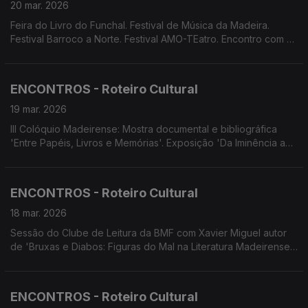
20 mar. 2026
Feira do Livro do Funchal. Festival de Música da Madeira.
Festival Barroco a Norte. Festival AMO-TEatro. Encontro com o
Cinema. Screenings Funchal.
ENCONTROS - Roteiro Cultural
19 mar. 2026
III Colóquio Madeirense: Mostra documental e bibliográfica
'Entre Papéis, Livros e Memórias'. Exposição 'Da Iminência ao
Ser' de Tatiana Teixeira. À conversa com... Manuel Neto sobre
'O Jardim da Serra, lendas e Intervenção Humana na
Paisagem'. Concerto de Primavera (LPCC-NRM, CEPAM e
ENCONTROS - Roteiro Cultural
Banda Militar da Madeira).
18 mar. 2026
Sessão do Clube de Leitura da BMF com Xavier Miguel autor
de 'Bruxas e Diabos: Figuras do Mal na Literatura Madeirense
(séculos XX e XXI)'. 52.ª edição da Feira do Livro do Funchal.
TEC organiza o Festival AMO-TEatro
ENCONTROS - Roteiro Cultural