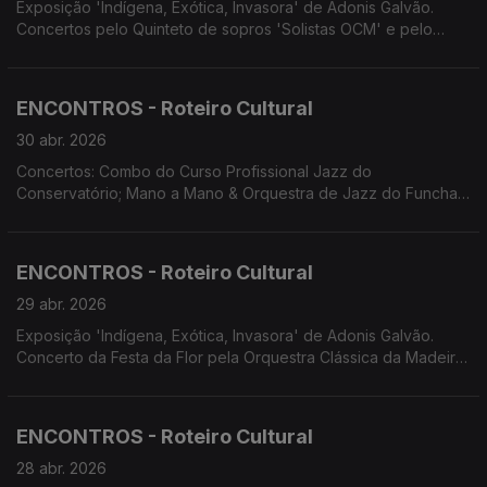
Exposição 'Indígena, Exótica, Invasora' de Adonis Galvão.
Concertos pelo Quinteto de sopros 'Solistas OCM' e pelo
Quarteto de Cordas 'Atlântico'. Concerto Mandoisland com
Norberto G. Cruz e Slobodan Sarcevic. XII EncanTunas.
ENCONTROS - Roteiro Cultural
30 abr. 2026
Concertos: Combo do Curso Profissional Jazz do
Conservatório; Mano a Mano & Orquestra de Jazz do Funchal;
Homenagem a Luís Jardim. Festa da Flor no Funchal. Santa
Cruz em Flor. Fado à Capela nas Festas do Município de
Machico. Concerto do Grupo Eleutherius Chorus e Teatro
ENCONTROS - Roteiro Cultural
Infantil da OFITE. Screenings Funchal.
29 abr. 2026
Exposição 'Indígena, Exótica, Invasora' de Adonis Galvão.
Concerto da Festa da Flor pela Orquestra Clássica da Madeira.
Espetáculo de Elisa e Tiago Nogueira. Oficina de Teatro
Corpus apresenta 'Lá, onde nos...' Espetáculo 'Trovas
Intemporais' com FATUM e Tuna Universitária da Madeira.
ENCONTROS - Roteiro Cultural
28 abr. 2026