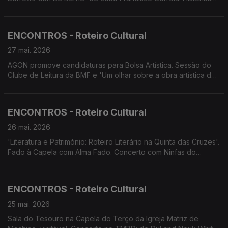
com Estórias - Estratégias de sobrevivência - Tradições
Alimentares na Madeira'. Fado à Capela. Encontro de Bandolins
de Machico. Santa Cruz em Flor. Concerto Laureados Jovens
ENCONTROS - Roteiro Cultural
Talentos do Conservatório.
27 mai. 2026
AGON promove candidaturas para Bolsa Artística. Sessão do
Clube de Leitura da BMF e 'Um olhar sobre a obra artística do
pintor alemão Max Römer. Concerto de Dul and Nouk White.
Concerto da Orquestra de Bandolins da Madeira. Teatro:
Festival Bombástico.
ENCONTROS - Roteiro Cultural
26 mai. 2026
'Literatura e Património: Roteiro Literário na Quinta das Cruzes'.
Fado à Capela com Alma Fado. Concerto com Ninfas do
Atlântico. Centenário de Maria Ascensão. Banda Municipal de
Santa Cruz convida Petra Gomes. V Encontro de Bandolins de
Machico. Arte e Música no MAMMA.
ENCONTROS - Roteiro Cultural
25 mai. 2026
Sala do Tesouro na Capela do Terço da Igreja Matriz de