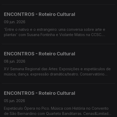
Carolino. Conservatório apresenta 'O Melhor dos Mundos
Possíveis'. Cenas&Limitadas apresenta 'A cólera de
Shakespeare'
ENCONTROS - Roteiro Cultural
09 jun. 2026
'Entre o nativo e o estrangeiro: uma conversa sobre arte e
plantas' com Susana Fontinha e Violante Matos na CCSC.
Festival Raízes do Atlântico. Gala de Ópera no Porto de
Recreio da Calheta. Ópera no Pico. Música com História no
Convento de São Bernardino.
ENCONTROS - Roteiro Cultural
08 jun. 2026
XV Semana Regional das Artes: Exposições e espetáculos de
música, dança. expressão dramática/teatro. Conservatório
apresenta 'O Melhor dos Mundos Possíveis'. AVESSO e
ADBRAVA apresentam 'Duas Casas. Um Só Coração'
ENCONTROS - Roteiro Cultural
05 jun. 2026
Espetáculo Ópera no Pico. Música com História no Convento
de São Bernardino com Quarteto Banditarras. Cenas&Limitadas