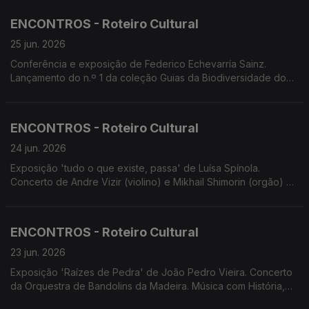
com Trio Uirapuru. Conservatório apresenta Combos Jazz e Si
Que Brade em concertos. Concerto EcoMusicalis Lauraceae.
ENCONTROS - Roteiro Cultural
Espetáculo 'Terra de Fogo'. Screenings Funchal
25 jun. 2026
Conferência e exposição de Federico Echevarría Sainz.
Lançamento do n.º 1 da coleção Guias da Biodiversidade do
Arquipélago da Madeira e das Ilhas Selvagens. Oficina de
Ilustração Científica por Catarina Varatojo. Música com História
no Convento de S. Bernardino. Fado à Capela com Fado das
ENCONTROS - Roteiro Cultural
Quinas. Avesso apresenta 'Bom Filho a Casa Torna'
24 jun. 2026
Exposição 'tudo o que existe, passa' de Luísa Spínola.
Concerto de Andre Vizir (violino) e Mikhail Shimorin (orgão) na
Sé do Funchal. Concertos: Combos Jazz e Si Que Brade
(Conservatório); D'Repente; EcoMusicalis Lauraceae com
Beatriz Rodrigues e Rui César. Espetáculo 'Terra de Fogo' de
ENCONTROS - Roteiro Cultural
André Amálio e Tereza Havlícková.
23 jun. 2026
Exposição 'Raízes de Pedra' de João Pedro Vieira. Concerto
da Orquestra de Bandolins da Madeira. Música com História,
concerto e visita guiada ao Convento de S. Bernardino. Ópera