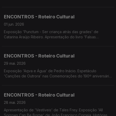
de Lobos. Ponte Cultural Porto Santo com Combo Jazz do
Conservatório. 4Litro apresenta 'O que tem uma mala?'
ENCONTROS - Roteiro Cultural
01 jun. 2026
Exposição 'Punctum - Ser criança atrás das grades' de
Catarina Araújo Ribeiro. Apresentação do livro 'Falsas
esperanças' de Ana de Castro. Concertos: da Orquestra de
Bandolins da Madeira; da Orquestra de Cordas 'Madeira
Camerata'. Cenas&Limitadas apresenta 'A Cólera de
ENCONTROS - Roteiro Cultural
Shakespeare'
29 mai. 2026
Exposição 'Aqva e Água' de Pedro Inácio. Espetáculo
'Canções de Outrora' nas Comemorações do 190º aniversário
da ZMM. 'Festival Bombástico' espetáculos teatrais por alunos
do Conservatório. Cinema.
ENCONTROS - Roteiro Cultural
28 mai. 2026
Apresentação de 'Vestíveis' de Tales Frey. Exposição 'All
Sorrows Can Be Borne' de João Francisco Correia. Histórias