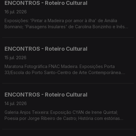
ENCONTROS - Roteiro Cultural
do Plural' de Sandro Aguilar.
16 jul. 2026
Exposições: 'Pintar a Madeira por amor à ilha' de Amália
Bonnano; 'Paisagens Insulares' de Carolina Bonzinho e Inês
Costa. Concerto de Encerramento da VIII.ª edição do projeto
Assimetrias Musicais no Porto santo. Festa da Juventude em
Câmara de Lobos. ADESCA organiza a Mostra Etnográfica
ENCONTROS - Roteiro Cultural
'Camacha de Ontem Madeira de Sempre.
15 jul. 2026
Maratona Fotográfica FNAC Madeira. Exposições Porta
33/Escola do Porto Santo-Centro de Arte Contemporânea.
Concerto de Encerramento do Ano Letivo do Conservatório
Escola Profissional das Artes da Madeira. MADS apresenta 'Os
Maias' com encenação e dramaturgia de Eduardo Gaspar.
ENCONTROS - Roteiro Cultural
14 jul. 2026
Galeria Anjos Teixeira: Exposição CYAN de Irene Quintal;
Poesia por Jorge Ribeiro de Castro; História com estórias
sobre o romance 'Na linha da pobreza' de Hugo Amaro.
Residência artística Ahau Marionetas. MADS estreia 'Os Maias'.