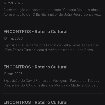
17 mar. 2026
Apresentação do caderno de campo 'Cantaria Mole - A obra'.
Apresentação de 'O Bis-Bis Simão' de João Pedro Gonçalves.
Concerto da Orquestra de Bandolins da Madeira. Festival de
Música da Madeira. Concerto 'Ao Sabor da Música Sacra'.
Teatro 'A Enferma e o Ladrão'
ENCONTROS - Roteiro Cultural
16 mar. 2026
Exposição 'A Semente dos Olhos' de Jelka Baras. Espetáculo
'Três Tristes Turmas' com direção artística de João Paiva.
Concerto de Primavera uma parceria LPCC-NRM, CEPAM e
Banda Mlitar da Madeira. Concerto do Coro infantil do CEPAM.
Concerto dos 176.º aniversário da Banda Municipal do
ENCONTROS - Roteiro Cultural
Funchal.
13 mar. 2026
Exposição de David Francisco 'Vestígios - Parede da Tabua'.
Concertos do XXXIX Festival de Música da Madeira. Concerto
do Festival Barroco a Norte com Musurgia Ensemble. Encontro
com o Cinema. Screenings Funchal.
ENCONTROS - Roteiro Cultural