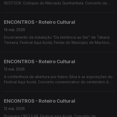
RESTOCK. Colóquio do Mercado Quinhentista. Concerto da
Orquestra Clássica da Madeira com o Trompista Stefan Dohr e
direção do maestro Martin André. Cinema documental no
Festival Aqui Acolá. Screenings Funchal: Ciclo Documental e
ENCONTROS - Roteiro Cultural
extensão do MOTELX,
14 mai. 2026
Encerramento da instalação “Da Iminência ao Ser” de Tatiana
Teixeira. Festival Aqui Acolá. Festas do Município de Machico.
Concerto Comentado da Orquestra Sinfónica do
Conservatório. Espetáculo de Teatro dos alunos do Curso
Profissional de Artes do Espetáculo (Interpretação) do
ENCONTROS - Roteiro Cultural
Conservatório.
13 mai. 2026
A conferência de abertura por Inácio Silva e as exposições do
Festival Aqui Acolá. Concerto comemorativo do centenário de
Maria Ascensão. Documentário 'O Espaço Entre Nós', projeto
InFinito.
ENCONTROS - Roteiro Cultural
12 mai. 2026
Prograna CIRCULAR. Festival aqui Acolá. Concerto da