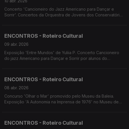
10 abr. 2026
Concerto 'Cancioneiro do Jazz Americano para Dançar e
Sorrir'. Concertos da Orquestra de Jovens dos Conservatórios
Oficiais de Música. Concerto do Orfeão Madeirense 'Fado
com Todos'. Encontro com o Cinema. Screenings Funchal.
ENCONTROS - Roteiro Cultural
09 abr. 2026
Exposição 'Entre Mundos' de Yuliia P. Concerto Cancioneiro
do jazz Americano para Dançar e Sorrir por alunos do
Conservatório. Concertos da OJ.COM. Teatro do Avesso
apresenta 'Um espetáculo nunca antes visto'. Associação
Palco Vazio apresenta 'A Metamorfose'
ENCONTROS - Roteiro Cultural
08 abr. 2026
Concurso 'Olhar o Mar' promovido pelo Museu da Baleia.
Exposição 'A Autonomia na Imprensa de 1976' no Museu de
Imprensa. Concertos da Orquestra de Bandolins da Madeira.
Concerto 'Pereiros em Flor' na Casa do Povo de S. Roque do
Faial. Concerto do Duo Bandonica. Concerto da Tuna Amadis.
ENCONTROS - Roteiro Cultural