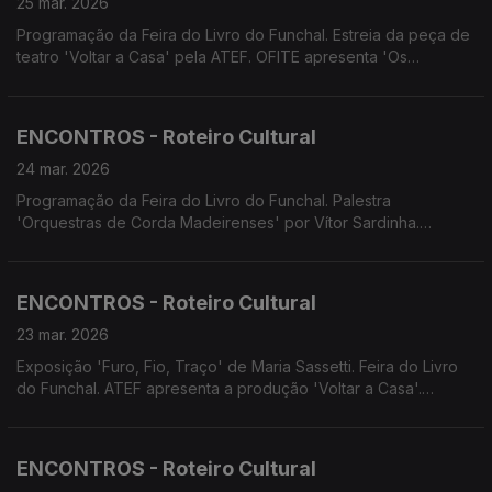
25 mar. 2026
Programação da Feira do Livro do Funchal. Estreia da peça de
teatro 'Voltar a Casa' pela ATEF. OFITE apresenta 'Os
Miseráveis'. Concerto do Festival Barroco a Norte com Funchal
Boroque Ensemble e Ricardo Brito.
ENCONTROS - Roteiro Cultural
24 mar. 2026
Programação da Feira do Livro do Funchal. Palestra
'Orquestras de Corda Madeirenses' por Vítor Sardinha.
Concerto da Orquestra de Bandolins da Madeira. Últimos
concertos do Festival de Música da Madeira. Espetáculo 'O
estranho caso do cão morto' por alunos do Conservatório
ENCONTROS - Roteiro Cultural
23 mar. 2026
Exposição 'Furo, Fio, Traço' de Maria Sassetti. Feira do Livro
do Funchal. ATEF apresenta a produção 'Voltar a Casa'.
Concerto pedagógico 'A Cor do Som' com a Orquestra DSEA.
Concerto da Orquestra de Saxofones do Conservatório.
ENCONTROS - Roteiro Cultural