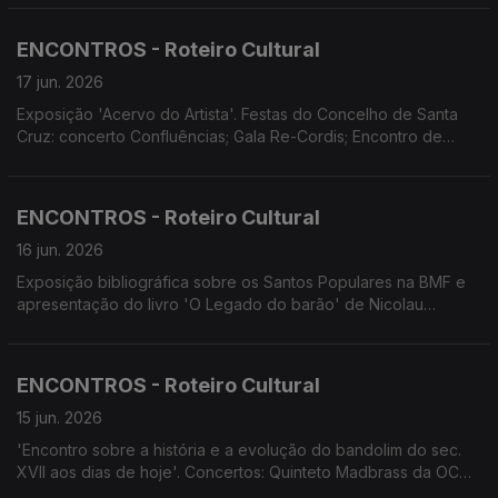
Concertos promovidos pelo Conservatório Escola das Artes da
Madeira. Concerto do Coro da Universidade da Madeira.
ENCONTROS - Roteiro Cultural
Espectáculo comemorativo do 20.º aniversário da Escola de
Dança do Funchal
17 jun. 2026
Exposição 'Acervo do Artista'. Festas do Concelho de Santa
Cruz: concerto Confluências; Gala Re-Cordis; Encontro de
Repentismo; concerto da Orquestra Clássica da Madeira.
Conservatório apresenta: Concerto Flauta de Bisel; teatro 'Azul
Longe nas Colinas'. Universidade Sénior de Machico
ENCONTROS - Roteiro Cultural
apresenta 'Verdades à Boca Pequena' e 4Litro 'O que tem a
mala?'
16 jun. 2026
Exposição bibliográfica sobre os Santos Populares na BMF e
apresentação do livro 'O Legado do barão' de Nicolau
Gouveia. Espetáculos 'Ópera no Pico'. Música com História no
Convento de São Bernardino. Concertos no Museu de Arte
Sacra com Ninfas do Atlântico. 20º aniversário da Escola de
ENCONTROS - Roteiro Cultural
Dança do Funchal.
15 jun. 2026
'Encontro sobre a história e a evolução do bandolim do sec.
XVII aos dias de hoje'. Concertos: Quinteto Madbrass da OCM;
Concerto do 2.º Festival de Artes Eurico Martins; Eleutherius