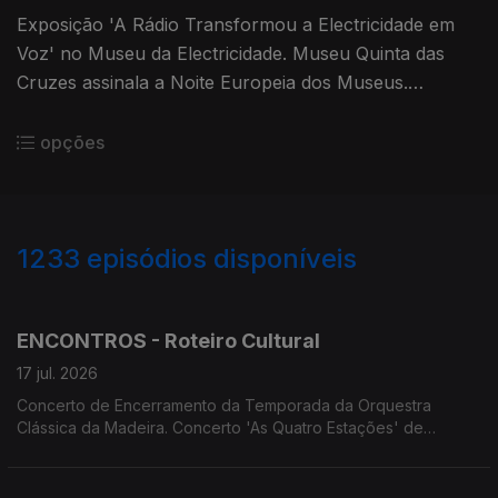
Exposição 'A Rádio Transformou a Electricidade em
Voz' no Museu da Electricidade. Museu Quinta das
Cruzes assinala a Noite Europeia dos Museus.
Concertos dos agrupamentos da OCM. Concertos: de
Tiago Sena; de Nul and Nouk White e Elisa. Tributo a
opções
Músicos Madeirenses.
1233
episódios disponíveis
940189
936481
932673
928790
924651
920880
917245
913189
ENCONTROS - Roteiro Cultural
17 jul. 2026
Concerto de Encerramento da Temporada da Orquestra
Clássica da Madeira. Concerto 'As Quatro Estações' de
António Vivaldi na Sé do Funchal. Jazz em Festa em Câmara
de Lobos. MADS apresenta 'Os Maias'. OITO apresenta
'Sangue a Ferver'. Screenings Funchal exibe 'Primeira Pessoa