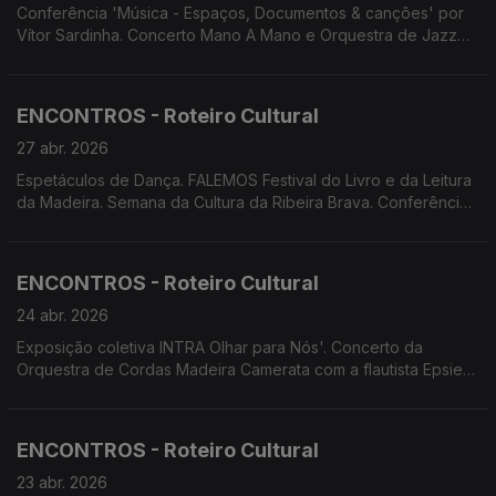
Conferência 'Música - Espaços, Documentos & canções' por
Vítor Sardinha. Concerto Mano A Mano e Orquestra de Jazz
do Funchal. Concerto Tributo a Luís Jardim. 'O Casting
Shakespeariano' por Cenas&Limitadas. 'A Metamorfose' por
Palco Vazio. 'Lá, onde nos...' por Oficina de Teatro Corpus.
ENCONTROS - Roteiro Cultural
27 abr. 2026
Espetáculos de Dança. FALEMOS Festival do Livro e da Leitura
da Madeira. Semana da Cultura da Ribeira Brava. Conferência
por Vítor Sardinha 'Música - Espaços, Documentos e Canções'
ENCONTROS - Roteiro Cultural
24 abr. 2026
Exposição coletiva INTRA Olhar para Nós'. Concerto da
Orquestra de Cordas Madeira Camerata com a flautista Epsie
Thompson. Concerto D'Repente. Concerto Tuna Amadis da
Casa do Povo de Gaula. Cinema.
ENCONTROS - Roteiro Cultural
23 abr. 2026