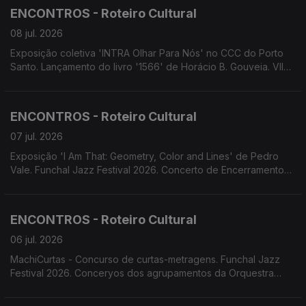
Madeira. Fórum Madeira em parceria com Fractal lança Open
ENCONTROS - Roteiro Cultural
Call para artistas.
08 jul. 2026
Exposição coletiva 'INTRA Olhar Para Nós' no CCC do Porto
Santo. Lançamento do livro '1566' de Horácio B. Gouveia. VII
Maratona Fotográfica da Associação ARCA D'Ajuda. Funchal
Jazz Festival.
ENCONTROS - Roteiro Cultural
07 jul. 2026
Exposição 'I Am That: Geometry, Color and Lines' de Pedro
Vale. Funchal Jazz Festival 2026. Concerto de Encerramento
do Ano Letivo do Conservatório Escola das Artes da Madeira.
Concerto de Encerramento do Projeto Assimetrias Musicais
2026. Associação Cultural 4Litro apresenta 'O Que Tem Uma
ENCONTROS - Roteiro Cultural
Mala?'
06 jul. 2026
MachiCurtas - Concurso de curtas-metragens. Funchal Jazz
Festival 2026. Conceryos dos agrupamentos da Orquestra
Clássica da Madeira: Quinteto de Sopros "Atlântida",
Orquestras de Cordas Ensemble XXI e Madbrass 7 &