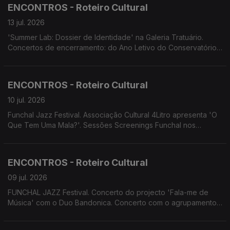
OITO apresenta 'Sangue a Ferver'
ENCONTROS - Roteiro Cultural
13 jul. 2026
'Summer Lab: Dossier de Identidade' na Galeria Tratuário.
Concertos de encerramento: do Ano Letivo do Conservatório
Escola das Artes da Madeira; do Projeto Assimetrias Musicais
2026. da Temporada Artística da Orquestra Clássica da
Madeira. MADS apresenta 'Os Maias'
ENCONTROS - Roteiro Cultural
10 jul. 2026
Funchal Jazz Festival. Associação Cultural 4Litro apresenta 'O
Que Tem Uma Mala?'. Sessões Screenings Funchal nos
Cinemas NOS.
ENCONTROS - Roteiro Cultural
09 jul. 2026
FUNCHAL JAZZ Festival. Concerto do projecto 'Fala-me de
Música' com o Duo Bandonica. Concerto com o agrupamento
da OCM MadBrass 7 & Percussão. Concerto de Encerramento
da Temporada Artística 2025/26 da Orquestra Clássica da