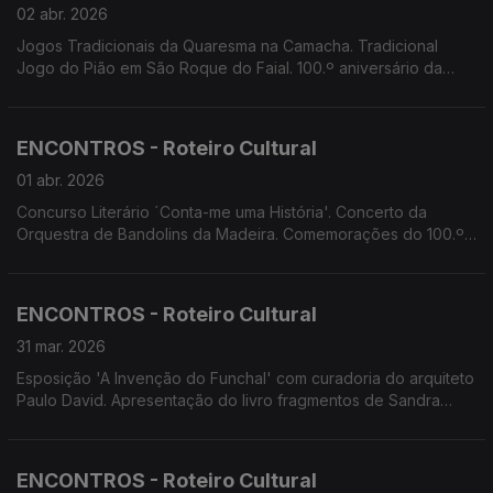
02 abr. 2026
Jogos Tradicionais da Quaresma na Camacha. Tradicional
Jogo do Pião em São Roque do Faial. 100.º aniversário da
Banda Municipal de Santana. Apresentação do livro
Fragmentos de Sandra Silva e concerto dos Bandidos do
Cante no Porto Santo. A TAL apresenta iniciativa lúdico
ENCONTROS - Roteiro Cultural
pedagógica Carinha Sorridente
01 abr. 2026
Concurso Literário ´Conta-me uma História'. Concerto da
Orquestra de Bandolins da Madeira. Comemorações do 100.º
aniversário da Banda Municipal de Santana. 'Em sede própria'
de Joana Marques. A TAL apresenta 'Carinha Sorridente'
ENCONTROS - Roteiro Cultural
31 mar. 2026
Esposição 'A Invenção do Funchal' com curadoria do arquiteto
Paulo David. Apresentação do livro fragmentos de Sandra
Silva. Concerto dos Bandidos do Cante. Concertos da OJ.COM
na Madeira. Concerto 'Fado com Todos' do Orfeão
Madeirense.
ENCONTROS - Roteiro Cultural