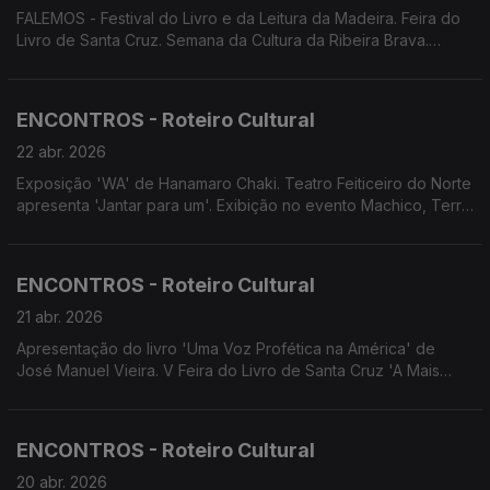
FALEMOS - Festival do Livro e da Leitura da Madeira. Feira do
Livro de Santa Cruz. Semana da Cultura da Ribeira Brava.
Espetáculo 'Lar Doce Lar'. Espetáculo 20 Anos 4Litro.
ENCONTROS - Roteiro Cultural
22 abr. 2026
Exposição 'WA' de Hanamaro Chaki. Teatro Feiticeiro do Norte
apresenta 'Jantar para um'. Exibição no evento Machico, Terra
de Abril de 'Colonia e Vilões' de Leonel Brito. Exibição de 'As
Aves' de Pedro Magano na Feira do Livro de Santa Cruz.
ENCONTROS - Roteiro Cultural
21 abr. 2026
Apresentação do livro 'Uma Voz Profética na América' de
José Manuel Vieira. V Feira do Livro de Santa Cruz 'A Mais
Bela Invenção do Mundo'. Concerto da Orquestra de
Bandolins da Madeira. DSEA/DRE apresentam espetáculo
'Jardim em Festa, A Chave das Estações'. Concerto D'Repente
ENCONTROS - Roteiro Cultural
20 abr. 2026