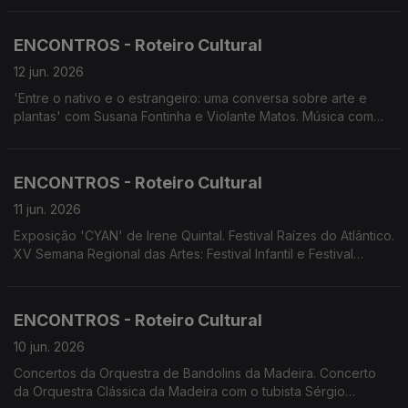
Chorus. Conservatório apresenta os espetáculos 'Zeca e o 5.º
Império' e 'Azul longe nas colinas'. Espetáculo 'Começar tudo
ENCONTROS - Roteiro Cultural
outra vez'
12 jun. 2026
'Entre o nativo e o estrangeiro: uma conversa sobre arte e
plantas' com Susana Fontinha e Violante Matos. Música com
História no Convento de S. Bernardino, Câmara de Lobos.
Concerto da OCM com o tubista Sérgio Carolino. Concerto de
Gala de Abertura das Festas de S. João, Calheta. Gala de
ENCONTROS - Roteiro Cultural
Ópera 'Amores Impossíveis'. ADVESSOS apresentam 'Duas
Casas. Um Só Coração'. Screenings Funchal.
11 jun. 2026
Exposição 'CYAN' de Irene Quintal. Festival Raízes do Atlântico.
XV Semana Regional das Artes: Festival Infantil e Festival
Juvenil ' Vozes da Nossa Escola'. II Encontro de Bandas
Filarmónicas Juvenis. Cenas&Limitadas apresenta A Cólera de
Shakespeare'. Conservatório apresenta 'O Melhor dos
ENCONTROS - Roteiro Cultural
Mundos Possíveis'
10 jun. 2026
Concertos da Orquestra de Bandolins da Madeira. Concerto
da Orquestra Clássica da Madeira com o tubista Sérgio