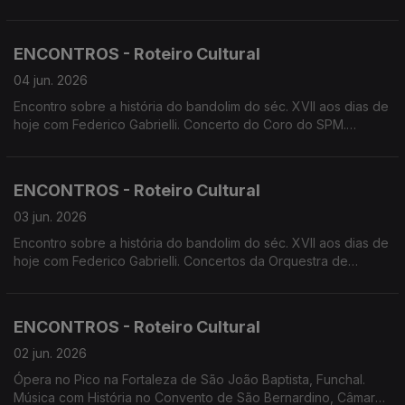
apresenta ' A Cólera de Shakespeare'. Screenings Funchal
apresenta 'Cherchez la Femme'. Apresentação do livro
'Peixes do Arquipélago da Madeira de Manuel José Biscoito e
ENCONTROS - Roteiro Cultural
Helena Paula Encarnação.
04 jun. 2026
Encontro sobre a história do bandolim do séc. XVII aos dias de
hoje com Federico Gabrielli. Concerto do Coro do SPM.
Concerto Música e Magia pela banda Municipal do Funchal.
Concerto da Orquestra de Sopros do Conservatório. Teatro:
pelo 4Litro; por Cenas&Limitadas. Cinema ao Ar Livre no Ilhéu,
ENCONTROS - Roteiro Cultural
Câmara de Lobos.
03 jun. 2026
Encontro sobre a história do bandolim do séc. XVII aos dias de
hoje com Federico Gabrielli. Concertos da Orquestra de
Bandolins da Madeira. Concerto do Coro do SPM. Concerto
Música e Magia pela banda Municipal do Funchal. Concerto da
Orquestra de Sopros do Conservatório. Cinema ao Ar Livre no
ENCONTROS - Roteiro Cultural
Ilhéu, Câmara de Lobos.
02 jun. 2026
Ópera no Pico na Fortaleza de São João Baptista, Funchal.
Música com História no Convento de São Bernardino, Câmara