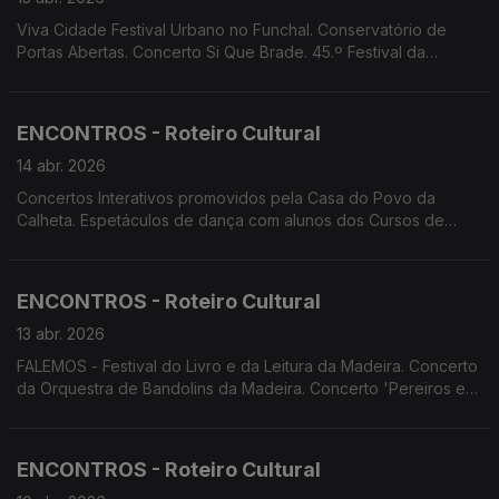
Viva Cidade Festival Urbano no Funchal. Conservatório de
Portas Abertas. Concerto Si Que Brade. 45.º Festival da
Canção Infantil da Madeira. Concerto da Orquestra Clássica da
Madeira dirigido pelo Maestro Setgey Smbatyan e com a
violinista Leticia Moreno.
ENCONTROS - Roteiro Cultural
14 abr. 2026
Concertos Interativos promovidos pela Casa do Povo da
Calheta. Espetáculos de dança com alunos dos Cursos de
Dança do Conservatório. Espetáculos de Teatro: Clube de
Teatro da Escola Prof. Dr. Francisco Freitas Branco; Teatro dos
Emplastros; Teatro Feiticeiro do Norte.
ENCONTROS - Roteiro Cultural
13 abr. 2026
FALEMOS - Festival do Livro e da Leitura da Madeira. Concerto
da Orquestra de Bandolins da Madeira. Concerto 'Pereiros em
Flor' Concerto Bandonica. Encontro Regional de Bandas
Filarmónicas. Festival da Canção Infantil da Madeira.
ENCONTROS - Roteiro Cultural