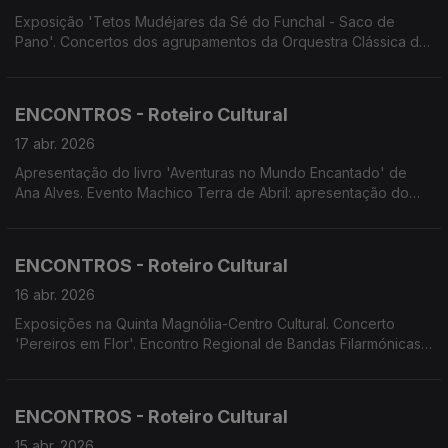
Exposição 'Tetos Mudéjares da Sé do Funchal - Saco de
Pano'. Concertos dos agrupamentos da Orquestra Clássica da
Madeira. Teatro Feiticeiro do Norte apresenta 'Jantar para um'.
Alunos do Conservatório apresentam 'Não há ladrão que
venha por bem'
ENCONTROS - Roteiro Cultural
17 abr. 2026
Apresentação do livro 'Aventuras no Mundo Encantado' de
Ana Alves. Evento Machico Terra de Abril: apresentação do
livro 'Por Dentro do Chega' de Miguel Carvalho; exposição
'Prosseguir Abril...'. Concerto da Orquestra Clássica. Teatro.
Cinema
ENCONTROS - Roteiro Cultural
16 abr. 2026
Exposições na Quinta Magnólia-Centro Cultural. Concerto
'Pereiros em Flor'. Encontro Regional de Bandas Filarmónicas
da RAM. Ciclo de Concertos do Conservatório. Espetáculo de
dança contemporânea 'Avalanche'. espetáculo de teatro 'A
Barbearia'
ENCONTROS - Roteiro Cultural
15 abr. 2026