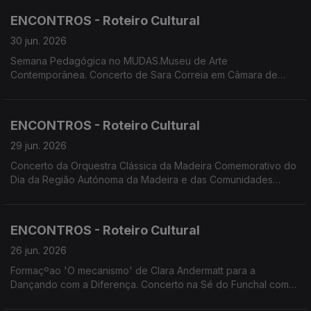
'breezing SILENCE' de Yola Pinto e Marco Santos. Funchal
ENCONTROS - Roteiro Cultural
Jazz 2026
30 jun. 2026
Semana Pedagógica no MUDAS.Museu de Arte
Contemporânea. Concerto de Sara Correia em Câmara de
Lobos. Comemoração do Dia da RAM e das Comunidades
Madeirenses: Concerto da OCM; Tributo a Max por
Cordophonia. Festival Regional de Folclore - 24 Horas a Bailar.
ENCONTROS - Roteiro Cultural
Summer Openning
29 jun. 2026
Concerto da Orquestra Clássica da Madeira Comemorativo do
Dia da Região Autónoma da Madeira e das Comunidades
Madeirenses. Concertos de Cordophonia e de Tiago Sena
Silva no Porto Santo. Concerto do duo Bandonica. Criação
'breezingSILENCE' de Yola Pinto e Marco Santos. Oficina de
ENCONTROS - Roteiro Cultural
Teatro da Calheta apresenta 'Sangue a Ferver'
26 jun. 2026
Formaçºao 'O mecanismo' de Clara Andermatt para a
Dançando com a Diferença. Concerto na Sé do Funchal com
Andrei Vizir (violino) e Mikhail Shimorin (orgão). Ópera no Pico