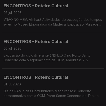
Percussão. MADS apresenta 'Os Maias'.
ENCONTROS - Roteiro Cultural
03 jul. 2026
VRÃO NO MEM: Alinhas? Actividades de ocupação dos tempos
livres no Museu Etnográfico da Madeira. Exposição 'Paisagens
Insulares' das artistas Carolina Bonzinho e Inês Costa.
Exposição de fotografia 'Da Laurissilva ao cosmos' de Diogo
Gualter. Festival Regional de Folclore 24 Horas a Bailar.
ENCONTROS - Roteiro Cultural
Screenings Funchal.
02 jul. 2026
Exposição do ciclo itinerante (IN)FLUXO no Porto Santo.
Concerto com o agrupamento da OCM, Madbrass 7 &
Percussão. Projeto de Descentralização Cultural 'Há Banda na
Baía' em Câmara de Lobos. Performance/instalação 'breezing
SILENCE' de Yola Pinto e Marco Santos.
ENCONTROS - Roteiro Cultural
01 jul. 2026
Dia da RAM e das Comunidades Madeirenses: Concerto
comemorativo com a OCM. Porto Santo: Concerto de Tributo a
Max por Cordophonia e Convidados e de Tiago Sena Silva.
Concerto do duo Bandonica. Performance/instalação