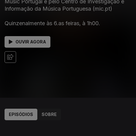
Music Portugal e pelo Centro de Investigação e
Informação da Música Portuguesa (mic.pt)
Quinzenalmente às 6.as feiras, à 1h00.
OUVIR AGORA
EPISÓDIOS
SOBRE
938538
875257
829766
788533
747974
712914
675928
640792