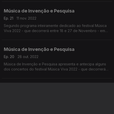
tempos e para os nossos tempos.
Música de Invenção e Pesquisa
Ep. 21
11 nov. 2022
Segundo programa inteiramente dedicado ao festival Música
Viva 2022 - que decorrerá entre 18 e 27 de Novembro - em
diálogo com Miguel Azguime, director artístico do festival.
Música de Invenção e Pesquisa
Ep. 20
28 out. 2022
Música de Invenção e Pesquisa apresenta e antecipa alguns
dos concertos do festival Música Viva 2022 - que decorrerá
em Novembro - em diálogo com Miguel Azguime, director
artístico do festival.
Música de Invenção e Pesquisa
Ep. 19
14 out. 2022
Neste programa incluímos interpretações de nova música
portuguesa por Milosz Pekala, pelo Astrus Duo e pelo
contrabaixista António Augusto Aguiar.