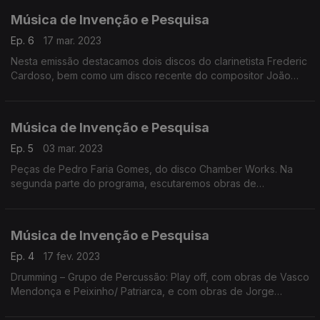
Música de Invenção e Pesquisa
Ep. 6
17 mar. 2023
Nesta emissão destacamos dois discos do clarinetista Frederic
Cardoso, bem como um disco recente do compositor João
Castro Pinto.
Música de Invenção e Pesquisa
Ep. 5
03 mar. 2023
Peças de Pedro Faria Gomes, do disco Chamber Works. Na
segunda parte do programa, escutaremos obras de
compositores portugueses incluídas em Diálogos – Piano a 4
Mãos.
Música de Invenção e Pesquisa
Ep. 4
17 fev. 2023
Drumming – Grupo de Percussão: Play off, com obras de Vasco
Mendonça e Peixinho/ Patriarca, e com obras de Jorge
Peixinho e Eduardo Patriarca. Surgido em 1999 no Porto, é
dirigido por Miquel Bernat.