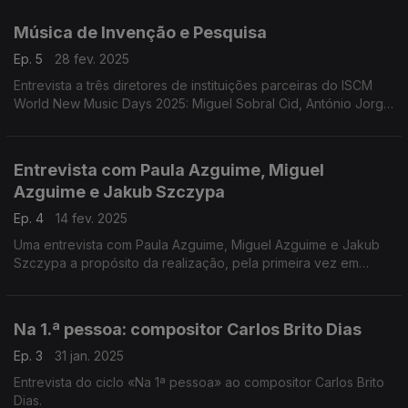
Música de Invenção e Pesquisa
Ep. 5
28 fev. 2025
Entrevista a três diretores de instituições parceiras do ISCM
World New Music Days 2025: Miguel Sobral Cid, António Jorge
Pacheco e Pedro Neves
Entrevista com Paula Azguime, Miguel
Azguime e Jakub Szczypa
Ep. 4
14 fev. 2025
Uma entrevista com Paula Azguime, Miguel Azguime e Jakub
Szczypa a propósito da realização, pela primeira vez em
Portugal, do festival World New Music Days 2025, acolhido e
organizado este ano pela Miso Music Portugal.
Na 1.ª pessoa: compositor Carlos Brito Dias
Ep. 3
31 jan. 2025
Entrevista do ciclo «Na 1ª pessoa» ao compositor Carlos Brito
Dias.