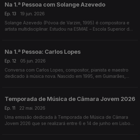
Na 1.ª Pessoa com Solange Azevedo
Ep. 13
19 jun. 2026
Solange Azevedo (Póvoa de Varzim, 1995) é compositora e
artista multidisciplinar. Estudou na ESMAE – Escola Superior de
Música e Artes do Espetáculo, no Porto, onde completou a
Licenciatura e o Mestrado em Composição. .
Na 1.ª Pessoa: Carlos Lopes
Ep. 12
05 jun. 2026
Conversa com Carlos Lopes, compositor, pianista e maestro
dedicado à música nova. Nascido em 1995, em Guimarães,
Carlos Lopes vive, estuda e trabalha atualmente em Colónia,
na Alemanha ...
Temporada de Música de Câmara Jovem 2026
Ep. 11
22 mai. 2026
Uma emissão dedicada à Temporada de Música de Câmara
Jovem 2026 que se realizará entre 6 e 14 de junho em Lisboa,
no O’culto da Ajuda. O’culto da Ajuda.