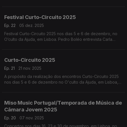
Paula Azguime. Neste Música de Invenção e Pesquisa
conversamos em torno do livro recém editado que marca ...
Festival Curto-Circuito 2025
Ep. 22
05 dez. 2025
Festival Curto-Circuito 2025 nos dias 5 e 6 de dezembro, no
O’culto da Ajuda, em Lisboa. Pedro Boléo entrevista Carla
Santana e Carlos Santos, participantes nesta série de
concertos de música eletrónica live.
Curto-Circuito 2025
Ep. 21
21 nov. 2025
A propósito da realização dos encontros Curto-Circuito 2025
nos dias 5 e 6 de dezembro no O'culto da Ajuda, em Lisboa,
entrevistamos dois dos participantes nesta série de concertos
de música eletrónica live e acusmática.
Miso Music Portugal/Temporada de Música de
Câmara Jovem 2025
Ep. 20
07 nov. 2025
Concertos nos dias 16, 23 e 30 de novembro, em Lisboa, no