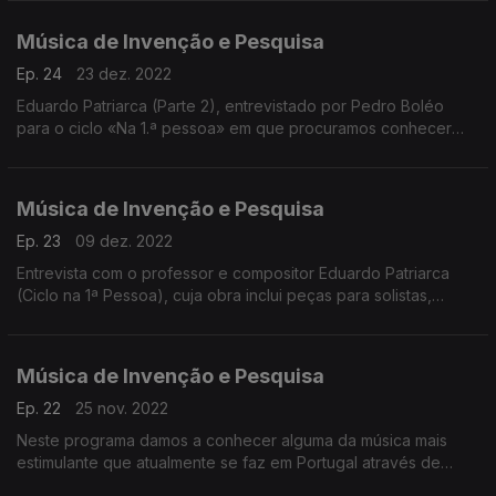
Música de Invenção e Pesquisa
Ep. 24
23 dez. 2022
Eduardo Patriarca (Parte 2), entrevistado por Pedro Boléo
para o ciclo «Na 1.ª pessoa» em que procuramos conhecer
melhor a obra, o universo criativo e o pensamento de
compositores ativos em Portugal
Música de Invenção e Pesquisa
Ep. 23
09 dez. 2022
Entrevista com o professor e compositor Eduardo Patriarca
(Ciclo na 1ª Pessoa), cuja obra inclui peças para solistas,
música de câmara, obras para orquestra, óperas, obras
musicais para teatro e peças electroacústicas.
Música de Invenção e Pesquisa
Ep. 22
25 nov. 2022
Neste programa damos a conhecer alguma da música mais
estimulante que atualmente se faz em Portugal através de
gravações recentes de música de câmara escrita nos nossos