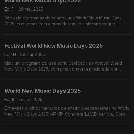
World New Music Days 2025
Ep. 11
23 mai. 2025
Série de programas dedicados aos World New Music Days
2025, conversas com alguns dos muitos intérpretes que
participam neste festival internacional
Festival World New Music Days 2025
Ep. 10
09 mai. 2025
Mais um programa de uma série dedicada ao festival World
New Music Days 2025, com uma conversa moderada por
Pedro Boléo, com a participação do violoncelista Filipe
Quaresma, o pianista João Casimiro de Almeida e ...
World New Music Days 2025
Ep. 9
25 abr. 2025
Entrevista a vários membros de ensembles presentes no World
New Music Days 2025: MPMP, Concrète[Lab]Ensemble, Coro
Infanto-Juvenil da Universidade de Lisboa, Camerata Alma
Mater e o Sond’Ar-te Electric Ensemble, ...