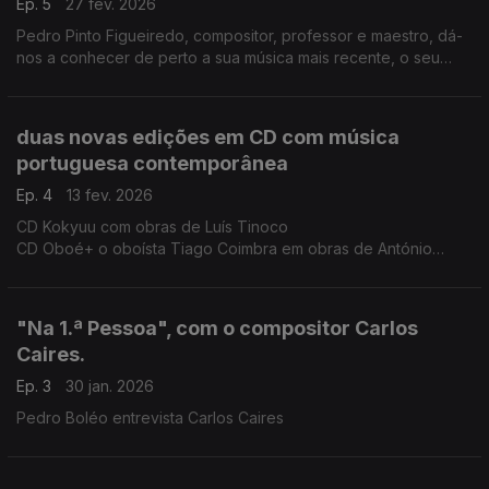
Ep. 5
27 fev. 2026
Pedro Pinto Figueiredo, compositor, professor e maestro, dá-
nos a conhecer de perto a sua música mais recente, o seu
percurso criativo, as formas de trabalhar e as suas ideias
sobre a composição.
duas novas edições em CD com música
portuguesa contemporânea
Ep. 4
13 fev. 2026
CD Kokyuu com obras de Luís Tinoco
CD Oboé+ o oboísta Tiago Coimbra em obras de António
Chagas Rosa, Carlos Caires, Cândido Lima, João Moreira,
Fábio Chicotio, Sérgio Azevedo, Tiago Jesus, Mariana Vieira e
Luís Carvalho.
"Na 1.ª Pessoa", com o compositor Carlos
Caires.
Ep. 3
30 jan. 2026
Pedro Boléo entrevista Carlos Caires