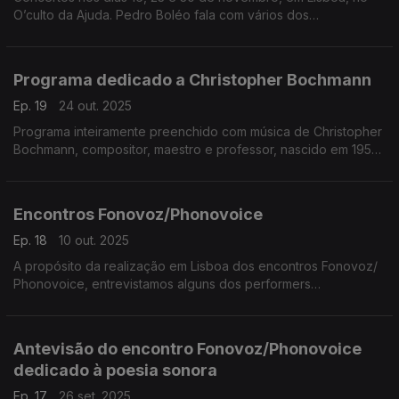
O’culto da Ajuda. Pedro Boléo fala com vários dos
participantes desta série de concertos. ...
Programa dedicado a Christopher Bochmann
Ep. 19
24 out. 2025
Programa inteiramente preenchido com música de Christopher
Bochmann, compositor, maestro e professor, nascido em 1950
e que vive em Portugal desde 1980. ...
Encontros Fonovoz/Phonovoice
Ep. 18
10 out. 2025
A propósito da realização em Lisboa dos encontros Fonovoz/
Phonovoice, entrevistamos alguns dos performers
participantes. Estes encontros de poesia sonora, com a
curadoria de Manuel Portela e Rui Torres, ...
Antevisão do encontro Fonovoz/Phonovoice
dedicado à poesia sonora
Ep. 17
26 set. 2025