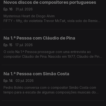
Novos discos de compositores portugueses
Ep. 16
31 jul. 2026
Mysterious Heart de Diogo Alvim
FIFTY – fifty, do violetista Trevor McTait, viola solo do Remix
Ensemble e da Orquestra Barroca da Casa da Música.
Na 1.ª Pessoa com Cláudio de Pina
Ep. 15
17 jul. 2026
O ciclo Na 1.ª Pessoa prossegue com uma entrevista ao
compositor Cláudio de Pina. Nascido em 1977, Cláudio de Pina
é também organista, artista sonoro e investigador na área da
musicologia.
Na 1.ª Pessoa com Simão Costa
Ep. 14
03 jul. 2026
Pedro Boléo conversa com o compositor Simão Costa com
tempo para a escuta de algumas composições musicais do
compositor. Simão Costa é pianista, compositor e artista
transdisciplinar. ...