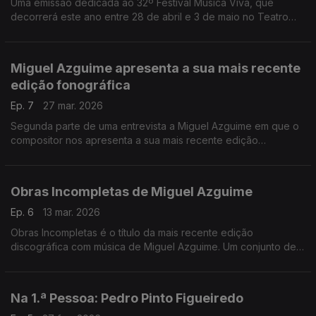
Uma emissão dedicada ao 32º Festival Música Viva, que
decorrerá este ano entre 28 de abril e 3 de maio no Teatro
São Luiz, em Lisboa. ...
Miguel Azguime apresenta a sua mais recente
edição fonográfica
Ep. 7
27 mar. 2026
Segunda parte de uma entrevista a Miguel Azguime em que o
compositor nos apresenta a sua mais recente edição
fonográfica, lançada pela Miso Records, com dezenas de
obras do compositor escritas entre 2001 e 2024.
Obras Incompletas de Miguel Azguime
Ep. 6
13 mar. 2026
Obras Incompletas é o título da mais recente edição
discográfica com música de Miguel Azguime. Um conjunto de
23 obras do compositor foi editado no final do ano passado
pela Miso Records.
Na 1.ª Pessoa: Pedro Pinto Figueiredo