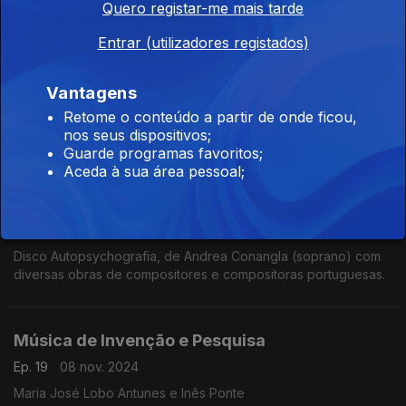
Quero registar-me mais tarde
Entrar (utilizadores registados)
A propósito da realização dos concertos
“Curto-circuito"
Vantagens
Ep. 21
06 dez. 2024
Retome o conteúdo a partir de onde ficou,
A propósito da realização dos concertos “Curto-circuito:
nos seus dispositivos;
música eletrónica live e acusmática” nos dias 6 e 7 de
Guarde programas favoritos;
Dezembro no O'culto da Ajuda, em Lisboa, ...
Aceda à sua área pessoal;
Música de Invenção e Pesquisa
Ep. 20
22 nov. 2024
Disco Autopsychografia, de Andrea Conangla (soprano) com
diversas obras de compositores e compositoras portuguesas.
Música de Invenção e Pesquisa
Ep. 19
08 nov. 2024
Maria José Lobo Antunes e Inês Ponte