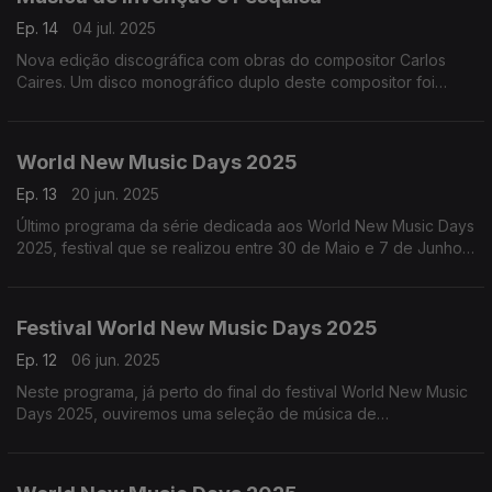
Ep. 14
04 jul. 2025
Nova edição discográfica com obras do compositor Carlos
Caires. Um disco monográfico duplo deste compositor foi
editado em 2025 pela Artway Records, com o título Os sons
em volta.
World New Music Days 2025
Ep. 13
20 jun. 2025
Último programa da série dedicada aos World New Music Days
2025, festival que se realizou entre 30 de Maio e 7 de Junho
de 2025 em Lisboa e no Porto.
Festival World New Music Days 2025
Ep. 12
06 jun. 2025
Neste programa, já perto do final do festival World New Music
Days 2025, ouviremos uma seleção de música de
compositores de todo o mundo que tiveram obras tocadas
neste grande festival ...