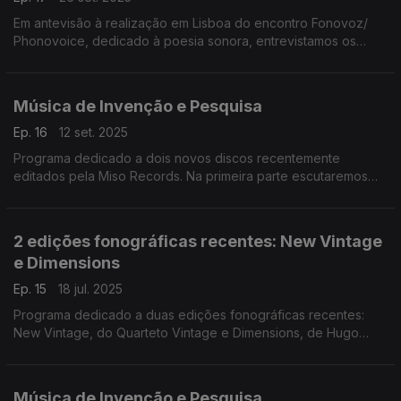
Em antevisão à realização em Lisboa do encontro Fonovoz/
Phonovoice, dedicado à poesia sonora, entrevistamos os
curadores do evento, Rui Torres (investigador principal do
projecto Arquivo Digital da Po.Ex) e Manuel Portela ...
Música de Invenção e Pesquisa
Ep. 16
12 set. 2025
Programa dedicado a dois novos discos recentemente
editados pela Miso Records. Na primeira parte escutaremos
Eight Dialogues, do duo formado por Armando Teixeira
(sintetizador) e Miguel Leiria Pereira (contrabaixo). ...
2 edições fonográficas recentes: New Vintage
e Dimensions
Ep. 15
18 jul. 2025
Programa dedicado a duas edições fonográficas recentes:
New Vintage, do Quarteto Vintage e Dimensions, de Hugo
Vasco Reis, duas edições de autor de finais do ano passado
com música dos nossos tempos. ...
Música de Invenção e Pesquisa