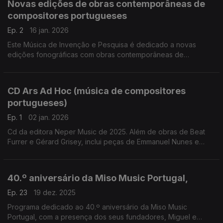
Novas edições de obras contemporâneas de
compositores portugueses
Ep. 2
16 jan. 2026
Este Música de Invenção e Pesquisa é dedicado a novas
edições fonográficas com obras contemporâneas de
compositores portugueses. Composições de Portuguese
Marimba Quartets, do Drumming – Grupo de Percussão ...
CD Ars Ad Hoc (música de compositores
portugueses)
Ep. 1
02 jan. 2026
Cd da editora Neper Music de 2025. Além de obras de Beat
Furrer e Gérard Grisey, inclui peças de Emmanuel Nunes e
obras muito recentes de João Moreira, Mariana Vieira, Carlos
Lopes e Pedro Berardinelli.
40.º aniversário da Miso Music Portugal,
Ep. 23
19 dez. 2025
Programa dedicado ao 40.º aniversário da Miso Music
Portugal, com a presença dos seus fundadores, Miguel e