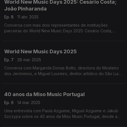
World New Music Days 2025: Cesário Costa;
João Pinharanda
Ep. 8
11 abr. 2025
Conversa com mais dois representantes de instituições
parceiras do World New Music Days 2025: Cesário Costa,
programador de música erudita do Centro Cultural de Belém e
João Pinharanda, diretor artístico do MAAT
World New Music Days 2025
Ep. 7
28 mar. 2025
Conversa com Margarida Donas Botto, directora do Mosteiro
dos Jerónimos, e Miguel Loureiro, diretor artístico do São Luiz
– Teatro Municipal,
40 anos da Miso Music Portugal
Ep. 6
14 mar. 2025
Uma entrevista com Paula Azguime, Miguel Azguime e Jakub
Szczypa sobre os 40 anos da Miso Music Portugal, desde a
fundação do Miso Ensemble até aos dias de hoje. ...