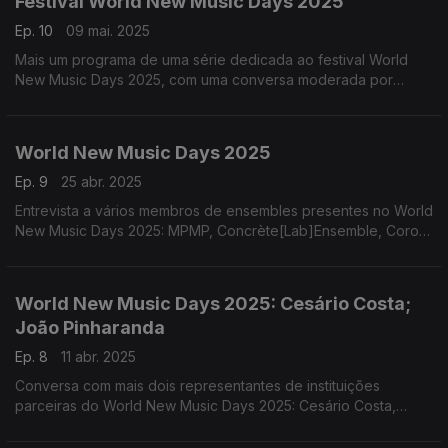
Festival World New Music Days 2025
Ep. 10
09 mai. 2025
Mais um programa de uma série dedicada ao festival World
New Music Days 2025, com uma conversa moderada por
Pedro Boléo, com a participação do violoncelista Filipe
Quaresma, o pianista João Casimiro de Almeida e ...
World New Music Days 2025
Ep. 9
25 abr. 2025
Entrevista a vários membros de ensembles presentes no World
New Music Days 2025: MPMP, Concrète[Lab]Ensemble, Coro
Infanto-Juvenil da Universidade de Lisboa, Camerata Alma
Mater e o Sond’Ar-te Electric Ensemble, ...
World New Music Days 2025: Cesário Costa;
João Pinharanda
Ep. 8
11 abr. 2025
Conversa com mais dois representantes de instituições
parceiras do World New Music Days 2025: Cesário Costa,
programador de música erudita do Centro Cultural de Belém e
João Pinharanda, diretor artístico do MAAT