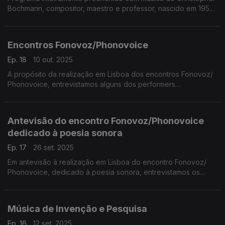
Bochmann, compositor, maestro e professor, nascido em 1950
e que vive em Portugal desde 1980. ...
Encontros Fonovoz/Phonovoice
Ep. 18
10 out. 2025
A propósito da realização em Lisboa dos encontros Fonovoz/
Phonovoice, entrevistamos alguns dos performers
participantes. Estes encontros de poesia sonora, com a
curadoria de Manuel Portela e Rui Torres, ...
Antevisão do encontro Fonovoz/Phonovoice
dedicado à poesia sonora
Ep. 17
26 set. 2025
Em antevisão à realização em Lisboa do encontro Fonovoz/
Phonovoice, dedicado à poesia sonora, entrevistamos os
curadores do evento, Rui Torres (investigador principal do
projecto Arquivo Digital da Po.Ex) e Manuel Portela ...
Música de Invenção e Pesquisa
Ep. 16
12 set. 2025