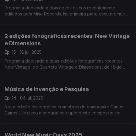
Programa dedicado a dois novos discos recentemente
editados pela Miso Records. Na primeira parte escutaremos
Eight Dialogues, do duo formado por Armando Teixeira
(sintetizador) e Miguel Leiria Pereira (contrabaixo). ...
2 edições fonográficas recentes: New Vintage
e Dimensions
Ep. 15
18 jul. 2025
Programa dedicado a duas edições fonográficas recentes:
New Vintage, do Quarteto Vintage e Dimensions, de Hugo
Vasco Reis, duas edições de autor de finais do ano passado
com música dos nossos tempos. ...
Música de Invenção e Pesquisa
Ep. 14
04 jul. 2025
Nova edição discográfica com obras do compositor Carlos
Caires. Um disco monográfico duplo deste compositor foi
editado em 2025 pela Artway Records, com o título Os sons
em volta.
World New Music Days 2025