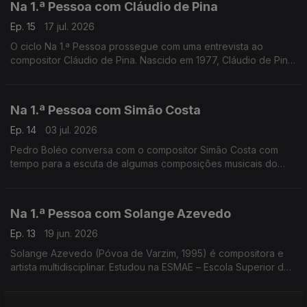
Na 1.ª Pessoa com Cláudio de Pina
Ep. 15
17 jul. 2026
O ciclo Na 1.ª Pessoa prossegue com uma entrevista ao
compositor Cláudio de Pina. Nascido em 1977, Cláudio de Pina
é também organista, artista sonoro e investigador na área da
musicologia.
Na 1.ª Pessoa com Simão Costa
Ep. 14
03 jul. 2026
Pedro Boléo conversa com o compositor Simão Costa com
tempo para a escuta de algumas composições musicais do
compositor. Simão Costa é pianista, compositor e artista
transdisciplinar. ...
Na 1.ª Pessoa com Solange Azevedo
Ep. 13
19 jun. 2026
Solange Azevedo (Póvoa de Varzim, 1995) é compositora e
artista multidisciplinar. Estudou na ESMAE – Escola Superior de
Música e Artes do Espetáculo, no Porto, onde completou a
Licenciatura e o Mestrado em Composição. .