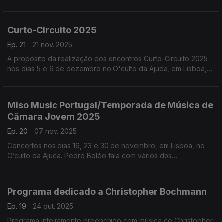
Santana e Carlos Santos, participantes nesta série de
concertos de música eletrónica live.
Curto-Circuito 2025
Ep. 21
21 nov. 2025
A propósito da realização dos encontros Curto-Circuito 2025
nos dias 5 e 6 de dezembro no O'culto da Ajuda, em Lisboa,
entrevistamos dois dos participantes nesta série de concertos
de música eletrónica live e acusmática.
Miso Music Portugal/Temporada de Música de
Câmara Jovem 2025
Ep. 20
07 nov. 2025
Concertos nos dias 16, 23 e 30 de novembro, em Lisboa, no
O’culto da Ajuda. Pedro Boléo fala com vários dos
participantes desta série de concertos. ...
Programa dedicado a Christopher Bochmann
Ep. 19
24 out. 2025
Programa inteiramente preenchido com música de Christopher