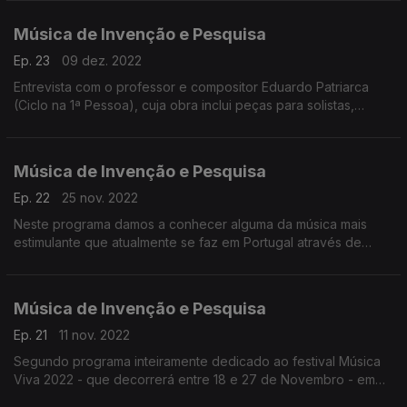
compositores ativos em Portugal
Música de Invenção e Pesquisa
Ep. 23
09 dez. 2022
Entrevista com o professor e compositor Eduardo Patriarca
(Ciclo na 1ª Pessoa), cuja obra inclui peças para solistas,
música de câmara, obras para orquestra, óperas, obras
musicais para teatro e peças electroacústicas.
Música de Invenção e Pesquisa
Ep. 22
25 nov. 2022
Neste programa damos a conhecer alguma da música mais
estimulante que atualmente se faz em Portugal através de
gravações recentes de música de câmara escrita nos nossos
tempos e para os nossos tempos.
Música de Invenção e Pesquisa
Ep. 21
11 nov. 2022
Segundo programa inteiramente dedicado ao festival Música
Viva 2022 - que decorrerá entre 18 e 27 de Novembro - em
diálogo com Miguel Azguime, director artístico do festival.