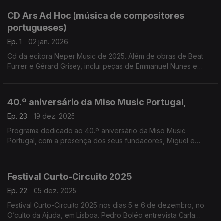
CD Ars Ad Hoc (música de compositores
portugueses)
Ep. 1
02 jan. 2026
Cd da editora Neper Music de 2025. Além de obras de Beat
Furrer e Gérard Grisey, inclui peças de Emmanuel Nunes e
obras muito recentes de João Moreira, Mariana Vieira, Carlos
Lopes e Pedro Berardinelli.
40.º aniversário da Miso Music Portugal,
Ep. 23
19 dez. 2025
Programa dedicado ao 40.º aniversário da Miso Music
Portugal, com a presença dos seus fundadores, Miguel e
Paula Azguime. Neste Música de Invenção e Pesquisa
conversamos em torno do livro recém editado que marca ...
Festival Curto-Circuito 2025
Ep. 22
05 dez. 2025
Festival Curto-Circuito 2025 nos dias 5 e 6 de dezembro, no
O’culto da Ajuda, em Lisboa. Pedro Boléo entrevista Carla