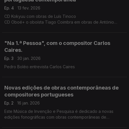
Ep. 4
13 fev. 2026
CD Kokyuu com obras de Luís Tinoco
CD Oboé+ o oboísta Tiago Coimbra em obras de António
Chagas Rosa, Carlos Caires, Cândido Lima, João Moreira,
Fábio Chicotio, Sérgio Azevedo, Tiago Jesus, Mariana Vieira e
Luís Carvalho.
"Na 1.ª Pessoa", com o compositor Carlos
Caires.
Ep. 3
30 jan. 2026
Pedro Boléo entrevista Carlos Caires
Novas edições de obras contemporâneas de
compositores portugueses
Ep. 2
16 jan. 2026
Este Música de Invenção e Pesquisa é dedicado a novas
edições fonográficas com obras contemporâneas de
compositores portugueses. Composições de Portuguese
Marimba Quartets, do Drumming – Grupo de Percussão ...