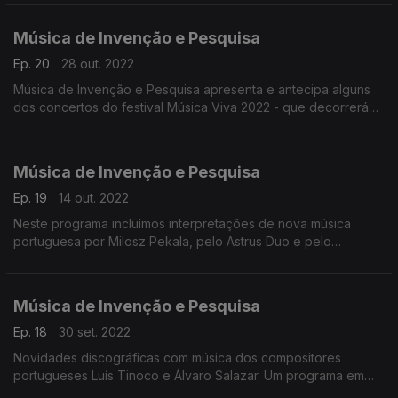
Música de Invenção e Pesquisa
Ep. 20
28 out. 2022
Música de Invenção e Pesquisa apresenta e antecipa alguns
dos concertos do festival Música Viva 2022 - que decorrerá
em Novembro - em diálogo com Miguel Azguime, director
artístico do festival.
Música de Invenção e Pesquisa
Ep. 19
14 out. 2022
Neste programa incluímos interpretações de nova música
portuguesa por Milosz Pekala, pelo Astrus Duo e pelo
contrabaixista António Augusto Aguiar.
Música de Invenção e Pesquisa
Ep. 18
30 set. 2022
Novidades discográficas com música dos compositores
portugueses Luís Tinoco e Álvaro Salazar. Um programa em
que daremos destaque a obras recentemente editadas em