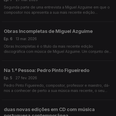
Segunda parte de uma entrevista a Miguel Azguime em que o
compositor nos apresenta a sua mais recente edição
fonográfica, lançada pela Miso Records, com dezenas de
obras do compositor escritas entre 2001 e 2024.
Obras Incompletas de Miguel Azguime
Ep. 6
13 mar. 2026
Obras Incompletas é o título da mais recente edição
discográfica com música de Miguel Azguime. Um conjunto de
23 obras do compositor foi editado no final do ano passado
pela Miso Records.
Na 1.ª Pessoa: Pedro Pinto Figueiredo
Ep. 5
27 fev. 2026
Pedro Pinto Figueiredo, compositor, professor e maestro, dá-
nos a conhecer de perto a sua música mais recente, o seu
percurso criativo, as formas de trabalhar e as suas ideias
sobre a composição.
duas novas edições em CD com música
portuguesa contemporânea