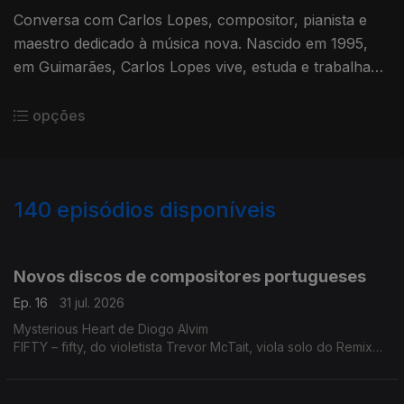
Conversa com Carlos Lopes, compositor, pianista e
maestro dedicado à música nova. Nascido em 1995,
em Guimarães, Carlos Lopes vive, estuda e trabalha
atualmente em Colónia, na Alemanha ...
opções
140
episódios disponíveis
938538
875257
829766
788533
747974
712914
675928
640792
608126
Novos discos de compositores portugueses
Ep. 16
31 jul. 2026
Mysterious Heart de Diogo Alvim
FIFTY – fifty, do violetista Trevor McTait, viola solo do Remix
Ensemble e da Orquestra Barroca da Casa da Música.