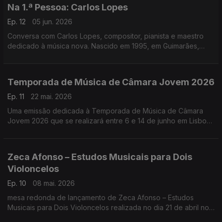
Na 1.ª Pessoa: Carlos Lopes
Ep. 12
05 jun. 2026
Conversa com Carlos Lopes, compositor, pianista e maestro
dedicado à música nova. Nascido em 1995, em Guimarães,
Carlos Lopes vive, estuda e trabalha atualmente em Colónia,
na Alemanha ...
Temporada de Música de Câmara Jovem 2026
Ep. 11
22 mai. 2026
Uma emissão dedicada à Temporada de Música de Câmara
Jovem 2026 que se realizará entre 6 e 14 de junho em Lisboa,
no O’culto da Ajuda. O’culto da Ajuda.
Zeca Afonso – Estudos Musicais para Dois
Violoncelos
Ep. 10
08 mai. 2026
mesa redonda de lançamento de Zeca Afonso – Estudos
Musicais para Dois Violoncelos realizada no dia 21 de abril no
O’culto da Ajuda, em Lisboa.