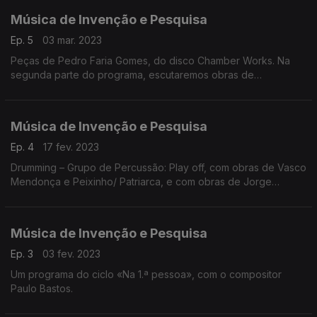
Música de Invenção e Pesquisa
Ep. 5
03 mar. 2023
Peças de Pedro Faria Gomes, do disco Chamber Works. Na
segunda parte do programa, escutaremos obras de
compositores portugueses incluídas em Diálogos – Piano a 4
Mãos.
Música de Invenção e Pesquisa
Ep. 4
17 fev. 2023
Drumming – Grupo de Percussão: Play off, com obras de Vasco
Mendonça e Peixinho/ Patriarca, e com obras de Jorge
Peixinho e Eduardo Patriarca. Surgido em 1999 no Porto, é
dirigido por Miquel Bernat.
Música de Invenção e Pesquisa
Ep. 3
03 fev. 2023
Um programa do ciclo «Na 1.ª pessoa», com o compositor
Paulo Bastos.