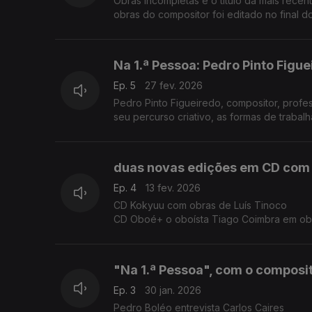
Obras Incompletas é o título da mais rece
obras do compositor foi editado no final 
Na 1.ª Pessoa: Pedro Pinto Figu
Ep. 5
27 fev. 2026
Pedro Pinto Figueiredo, compositor, profe
seu percurso criativo, as formas de trabal
duas novas edições em CD com
Ep. 4
13 fev. 2026
CD Kokyuu com obras de Luís Tinoco
CD Oboé+ o oboísta Tiago Coimbra em obra
Fábio Chicotio, Sérgio Azevedo, Tiago Jesu
"Na 1.ª Pessoa", com o composit
Ep. 3
30 jan. 2026
Pedro Boléo entrevista Carlos Caires