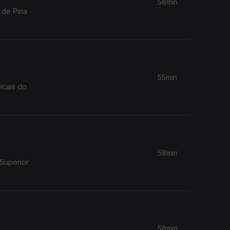
58min
 de Pina
55min
icais do
58min
 Superior
58min