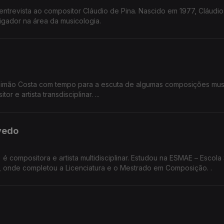
ntrevista ao compositor Cláudio de Pina. Nascido em 1977, Cláudio
tigador na área da musicologia.
imão Costa com tempo para a escuta de algumas composições mus
r e artista transdisciplinar. ...
vedo
 compositora e artista multidisciplinar. Estudou na ESMAE – Escola
de Música e Artes do Espetáculo, no Porto, onde completou a Licenciatura e o Mestrado em Composição. .