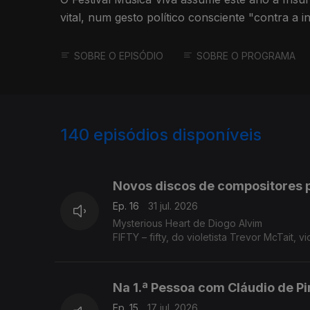
vital, num gesto político consciente "contra a i
indiferença"
SOBRE O EPISÓDIO
SOBRE O PROGRAMA
140
episódios disponíveis
938538
875257
Novos discos de compositores 
Ep. 16
31 jul. 2026
Mysterious Heart de Diogo Alvim
FIFTY – fifty, do violetista Trevor McTait
Na 1.ª Pessoa com Cláudio de Pi
Ep. 15
17 jul. 2026