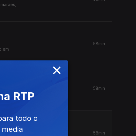
imarães,
58min
o em
×
58min
 na RTP
abril no
para todo o
e media
58min