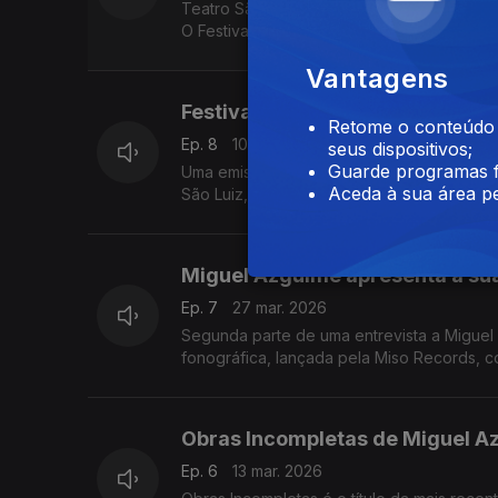
Teatro São Luiz, em Lisboa, entre 28 de abr
O Festival Música Viva assume este ano a Insurgência como necessidade vital, num gesto político consciente "contra a
inércia, o silenciamento e a indiferença"
Vantagens
Festival Música Viva 2026 — Insu
Retome o conteúdo a
Ep. 8
10 abr. 2026
seus dispositivos;
Guarde programas f
Uma emissão dedicada ao 32º Festival Músi
Aceda à sua área pe
São Luiz, em Lisboa. ...
Miguel Azguime apresenta a sua
Ep. 7
27 mar. 2026
Segunda parte de uma entrevista a Miguel
fonográfica, lançada pela Miso Records, 
Obras Incompletas de Miguel A
Ep. 6
13 mar. 2026