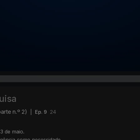
uisa
arte n.º 2)
|
Ep. 9
24
 3 de maio.