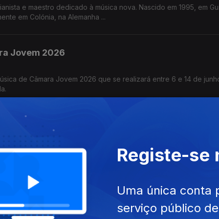
ianista e maestro dedicado à música nova. Nascido em 1995, em Gu
mente em Colónia, na Alemanha ...
ra Jovem 2026
ica de Câmara Jovem 2026 que se realizará entre 6 e 14 de junh
da.
 para Dois Violoncelos
Registe-se
 – Estudos Musicais para Dois Violoncelos realizada no dia 21 de 
Uma única conta 
urgência (parte n.º 2)
serviço público d