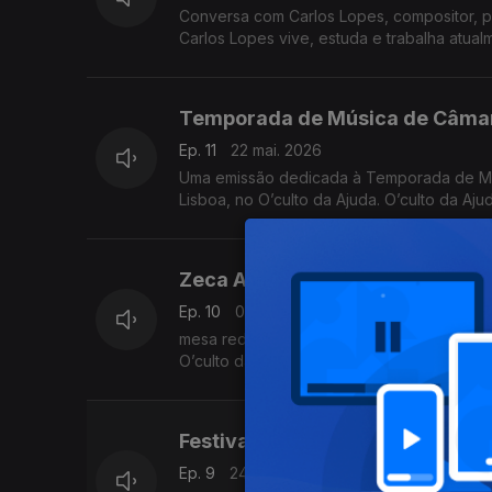
Conversa com Carlos Lopes, compositor, p
Carlos Lopes vive, estuda e trabalha atual
Temporada de Música de Câma
Ep. 11
22 mai. 2026
Uma emissão dedicada à Temporada de Mús
Lisboa, no O’culto da Ajuda. O’culto da Aju
Zeca Afonso – Estudos Musicais
Ep. 10
08 mai. 2026
mesa redonda de lançamento de Zeca Afonso
O’culto da Ajuda, em Lisboa.
Festival Música Viva 2026 — Ins
Ep. 9
24 abr. 2026