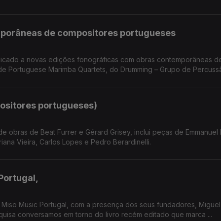
mporâneas de compositores portugueses
dicado a novas edições fonográficas com obras contemporâneas d
e Portuguese Marimba Quartets, do Drumming – Grupo de Percussão
ositores portugueses)
de obras de Beat Furrer e Gérard Grisey, inclui peças de Emmanuel
ana Vieira, Carlos Lopes e Pedro Berardinelli.
Portugal,
 Miso Music Portugal, com a presença dos seus fundadores, Miguel
e Pesquisa conversamos em torno do livro recém editado que marca ...