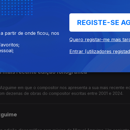
il e 3 de maio.
REGISTE-SE A
rgência (parte n.º 1)
 partir de onde ficou, nos
Quero registar-me mais tar
avoritos;
ca Viva, que decorrerá este ano entre 28 de abril e 3 de maio no 
ssoal;
Entrar (utilizadores regista
 mais recente edição fonográfica
 Azguime em que o compositor nos apresenta a sua mais recente e
com dezenas de obras do compositor escritas entre 2001 e 2024.
zguime