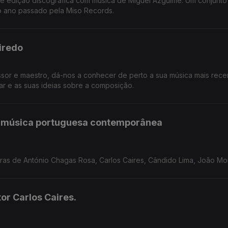
nte edição discográfica com música de Miguel Azguime. Um conjunto
do ano passado pela Miso Records.
eiredo
ssor e maestro, dá-nos a conhecer de perto a sua música mais rece
har e as suas ideias sobre a composição.
 música portuguesa contemporânea
s de António Chagas Rosa, Carlos Caires, Cândido Lima, João Mor
s, Mariana Vieira e Luís Carvalho.
or Carlos Caires.