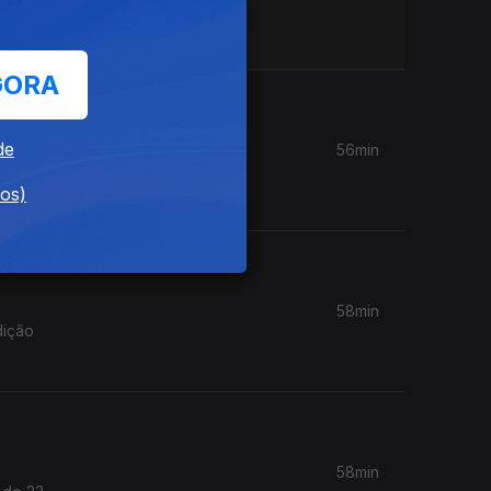
GORA
de
56min
Teatro
dos)
58min
dição
58min