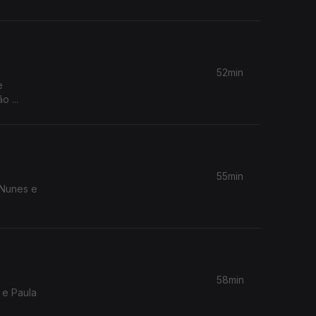
52min
e
 ...
55min
 Nunes e
58min
 e Paula