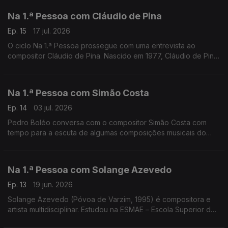
Na 1.ª Pessoa com Cláudio de Pina
Ep. 15
17 jul. 2026
O ciclo Na 1.ª Pessoa prossegue com uma entrevista ao
compositor Cláudio de Pina. Nascido em 1977, Cláudio de Pina
é também organista, artista sonoro e investigador na área da
musicologia.
Na 1.ª Pessoa com Simão Costa
Ep. 14
03 jul. 2026
Pedro Boléo conversa com o compositor Simão Costa com
tempo para a escuta de algumas composições musicais do
compositor. Simão Costa é pianista, compositor e artista
transdisciplinar. ...
Na 1.ª Pessoa com Solange Azevedo
Ep. 13
19 jun. 2026
Solange Azevedo (Póvoa de Varzim, 1995) é compositora e
artista multidisciplinar. Estudou na ESMAE – Escola Superior de
Música e Artes do Espetáculo, no Porto, onde completou a