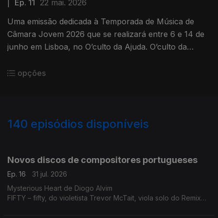
|
Ep. 11
22 mai. 2026
Uma emissão dedicada à Temporada de Música de
Câmara Jovem 2026 que se realizará entre 6 e 14 de
junho em Lisboa, no O’culto da Ajuda. O’culto da
Ajuda.
opções
140
episódios disponíveis
938538
875257
829766
788533
747974
712914
675928
640792
Novos discos de compositores portugueses
Ep. 16
31 jul. 2026
Mysterious Heart de Diogo Alvim
FIFTY – fifty, do violetista Trevor McTait, viola solo do Remix
Ensemble e da Orquestra Barroca da Casa da Música.