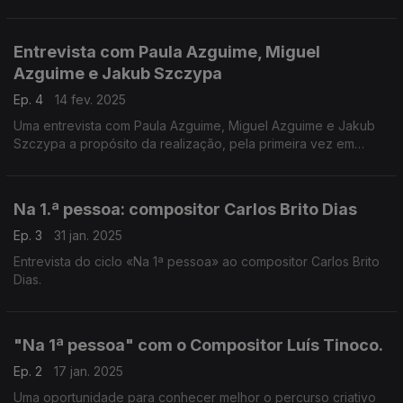
Pacheco e Pedro Neves
Entrevista com Paula Azguime, Miguel
Azguime e Jakub Szczypa
Ep. 4
14 fev. 2025
Uma entrevista com Paula Azguime, Miguel Azguime e Jakub
Szczypa a propósito da realização, pela primeira vez em
Portugal, do festival World New Music Days 2025, acolhido e
organizado este ano pela Miso Music Portugal.
Na 1.ª pessoa: compositor Carlos Brito Dias
Ep. 3
31 jan. 2025
Entrevista do ciclo «Na 1ª pessoa» ao compositor Carlos Brito
Dias.
"Na 1ª pessoa" com o Compositor Luís Tinoco.
Ep. 2
17 jan. 2025
Uma oportunidade para conhecer melhor o percurso criativo