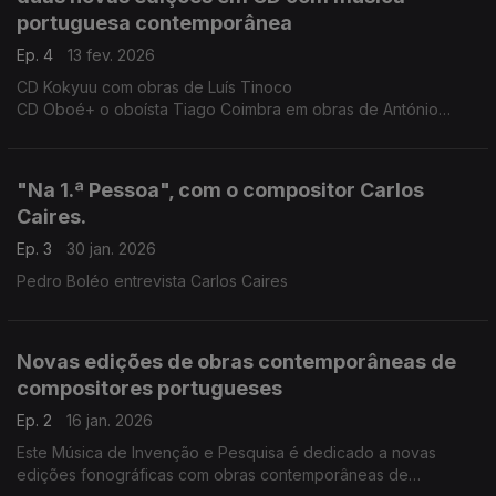
portuguesa contemporânea
Ep. 4
13 fev. 2026
CD Kokyuu com obras de Luís Tinoco
CD Oboé+ o oboísta Tiago Coimbra em obras de António
Chagas Rosa, Carlos Caires, Cândido Lima, João Moreira,
Fábio Chicotio, Sérgio Azevedo, Tiago Jesus, Mariana Vieira e
Luís Carvalho.
"Na 1.ª Pessoa", com o compositor Carlos
Caires.
Ep. 3
30 jan. 2026
Pedro Boléo entrevista Carlos Caires
Novas edições de obras contemporâneas de
compositores portugueses
Ep. 2
16 jan. 2026
Este Música de Invenção e Pesquisa é dedicado a novas
edições fonográficas com obras contemporâneas de