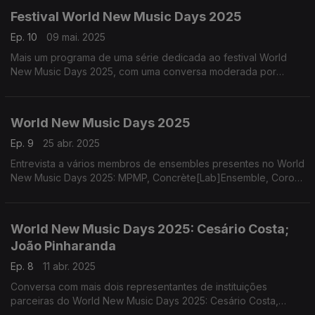
Festival World New Music Days 2025
Ep. 10
09 mai. 2025
Mais um programa de uma série dedicada ao festival World
New Music Days 2025, com uma conversa moderada por
Pedro Boléo, com a participação do violoncelista Filipe
Quaresma, o pianista João Casimiro de Almeida e ...
World New Music Days 2025
Ep. 9
25 abr. 2025
Entrevista a vários membros de ensembles presentes no World
New Music Days 2025: MPMP, Concrète[Lab]Ensemble, Coro
Infanto-Juvenil da Universidade de Lisboa, Camerata Alma
Mater e o Sond’Ar-te Electric Ensemble, ...
World New Music Days 2025: Cesário Costa;
João Pinharanda
Ep. 8
11 abr. 2025
Conversa com mais dois representantes de instituições
parceiras do World New Music Days 2025: Cesário Costa,
programador de música erudita do Centro Cultural de Belém e