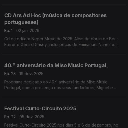
compositores portugueses. Composições de Portuguese
Marimba Quartets, do Drumming – Grupo de Percussão ...
CD Ars Ad Hoc (música de compositores
portugueses)
Ep. 1
02 jan. 2026
Cd da editora Neper Music de 2025. Além de obras de Beat
Furrer e Gérard Grisey, inclui peças de Emmanuel Nunes e
obras muito recentes de João Moreira, Mariana Vieira, Carlos
Lopes e Pedro Berardinelli.
40.º aniversário da Miso Music Portugal,
Ep. 23
19 dez. 2025
Programa dedicado ao 40.º aniversário da Miso Music
Portugal, com a presença dos seus fundadores, Miguel e
Paula Azguime. Neste Música de Invenção e Pesquisa
conversamos em torno do livro recém editado que marca ...
Festival Curto-Circuito 2025
Ep. 22
05 dez. 2025
Festival Curto-Circuito 2025 nos dias 5 e 6 de dezembro, no