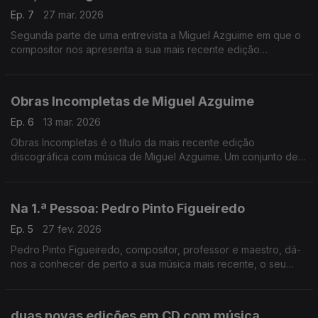
Ep. 7
27 mar. 2026
Segunda parte de uma entrevista a Miguel Azguime em que o
compositor nos apresenta a sua mais recente edição
fonográfica, lançada pela Miso Records, com dezenas de
obras do compositor escritas entre 2001 e 2024.
Obras Incompletas de Miguel Azguime
Ep. 6
13 mar. 2026
Obras Incompletas é o título da mais recente edição
discográfica com música de Miguel Azguime. Um conjunto de
23 obras do compositor foi editado no final do ano passado
pela Miso Records.
Na 1.ª Pessoa: Pedro Pinto Figueiredo
Ep. 5
27 fev. 2026
Pedro Pinto Figueiredo, compositor, professor e maestro, dá-
nos a conhecer de perto a sua música mais recente, o seu
percurso criativo, as formas de trabalhar e as suas ideias
sobre a composição.
duas novas edições em CD com música