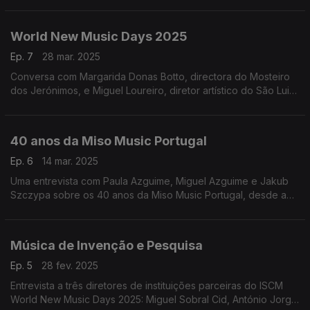
João Pinharanda, diretor artístico do MAAT
World New Music Days 2025
Ep. 7
28 mar. 2025
Conversa com Margarida Donas Botto, directora do Mosteiro
dos Jerónimos, e Miguel Loureiro, diretor artístico do São Luiz
– Teatro Municipal,
40 anos da Miso Music Portugal
Ep. 6
14 mar. 2025
Uma entrevista com Paula Azguime, Miguel Azguime e Jakub
Szczypa sobre os 40 anos da Miso Music Portugal, desde a
fundação do Miso Ensemble até aos dias de hoje. ...
Música de Invenção e Pesquisa
Ep. 5
28 fev. 2025
Entrevista a três diretores de instituições parceiras do ISCM
World New Music Days 2025: Miguel Sobral Cid, António Jorge