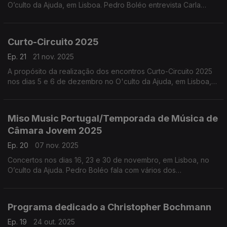
O’culto da Ajuda, em Lisboa. Pedro Boléo entrevista Carla
Santana e Carlos Santos, participantes nesta série de
concertos de música eletrónica live.
Curto-Circuito 2025
Ep. 21
21 nov. 2025
A propósito da realização dos encontros Curto-Circuito 2025
nos dias 5 e 6 de dezembro no O'culto da Ajuda, em Lisboa,
entrevistamos dois dos participantes nesta série de concertos
de música eletrónica live e acusmática.
Miso Music Portugal/Temporada de Música de
Câmara Jovem 2025
Ep. 20
07 nov. 2025
Concertos nos dias 16, 23 e 30 de novembro, em Lisboa, no
O’culto da Ajuda. Pedro Boléo fala com vários dos
participantes desta série de concertos. ...
Programa dedicado a Christopher Bochmann
Ep. 19
24 out. 2025