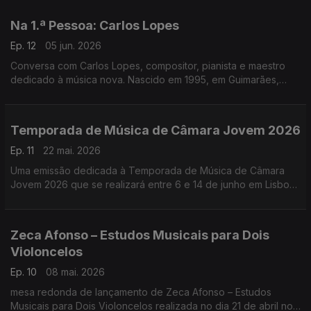
Licenciatura e o Mestrado em Composição. .
Na 1.ª Pessoa: Carlos Lopes
Ep. 12
05 jun. 2026
Conversa com Carlos Lopes, compositor, pianista e maestro
dedicado à música nova. Nascido em 1995, em Guimarães,
Carlos Lopes vive, estuda e trabalha atualmente em Colónia,
na Alemanha ...
Temporada de Música de Câmara Jovem 2026
Ep. 11
22 mai. 2026
Uma emissão dedicada à Temporada de Música de Câmara
Jovem 2026 que se realizará entre 6 e 14 de junho em Lisboa,
no O’culto da Ajuda. O’culto da Ajuda.
Zeca Afonso – Estudos Musicais para Dois
Violoncelos
Ep. 10
08 mai. 2026
mesa redonda de lançamento de Zeca Afonso – Estudos
Musicais para Dois Violoncelos realizada no dia 21 de abril no