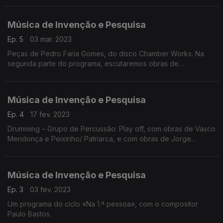
Música de Invenção e Pesquisa
Ep. 5
03 mar. 2023
Peças de Pedro Faria Gomes, do disco Chamber Works. Na
segunda parte do programa, escutaremos obras de
compositores portugueses incluídas em Diálogos – Piano a 4
Mãos.
Música de Invenção e Pesquisa
Ep. 4
17 fev. 2023
Drumming – Grupo de Percussão: Play off, com obras de Vasco
Mendonça e Peixinho/ Patriarca, e com obras de Jorge
Peixinho e Eduardo Patriarca. Surgido em 1999 no Porto, é
dirigido por Miquel Bernat.
Música de Invenção e Pesquisa
Ep. 3
03 fev. 2023
Um programa do ciclo «Na 1.ª pessoa», com o compositor
Paulo Bastos.