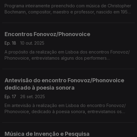
Programa inteiramente preenchido com música de Christopher
Bochmann, compositor, maestro e professor, nascido em 1950
e que vive em Portugal desde 1980. ...
Encontros Fonovoz/Phonovoice
Ep. 18
10 out. 2025
A propósito da realização em Lisboa dos encontros Fonovoz/
Phonovoice, entrevistamos alguns dos performers
participantes. Estes encontros de poesia sonora, com a
curadoria de Manuel Portela e Rui Torres, ...
Antevisão do encontro Fonovoz/Phonovoice
dedicado à poesia sonora
Ep. 17
26 set. 2025
Em antevisão à realização em Lisboa do encontro Fonovoz/
Phonovoice, dedicado à poesia sonora, entrevistamos os
curadores do evento, Rui Torres (investigador principal do
projecto Arquivo Digital da Po.Ex) e Manuel Portela ...
Música de Invenção e Pesquisa