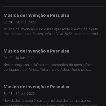
diálogo com Miguel Azguime, director artístico do festival.
Música de Invenção e Pesquisa
Ep. 20
28 out. 2022
Música de Invenção e Pesquisa apresenta e antecipa alguns
dos concertos do festival Música Viva 2022 - que decorrerá
em Novembro - em diálogo com Miguel Azguime, director
artístico do festival.
Música de Invenção e Pesquisa
Ep. 19
14 out. 2022
Neste programa incluímos interpretações de nova música
portuguesa por Milosz Pekala, pelo Astrus Duo e pelo
contrabaixista António Augusto Aguiar.
Música de Invenção e Pesquisa
Ep. 18
30 set. 2022
Novidades discográficas com música dos compositores
portugueses Luís Tinoco e Álvaro Salazar. Um programa em