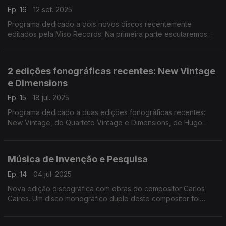
Ep. 16
12 set. 2025
Programa dedicado a dois novos discos recentemente
editados pela Miso Records. Na primeira parte escutaremos
Eight Dialogues, do duo formado por Armando Teixeira
(sintetizador) e Miguel Leiria Pereira (contrabaixo). ...
2 edições fonográficas recentes: New Vintage
e Dimensions
Ep. 15
18 jul. 2025
Programa dedicado a duas edições fonográficas recentes:
New Vintage, do Quarteto Vintage e Dimensions, de Hugo
Vasco Reis, duas edições de autor de finais do ano passado
com música dos nossos tempos. ...
Música de Invenção e Pesquisa
Ep. 14
04 jul. 2025
Nova edição discográfica com obras do compositor Carlos
Caires. Um disco monográfico duplo deste compositor foi
editado em 2025 pela Artway Records, com o título Os sons
em volta.