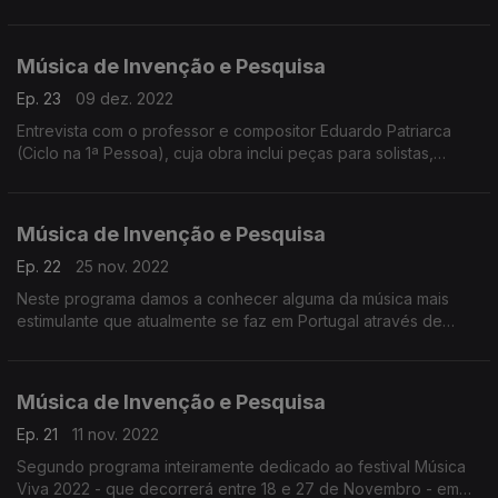
melhor a obra, o universo criativo e o pensamento de
compositores ativos em Portugal
Música de Invenção e Pesquisa
Ep. 23
09 dez. 2022
Entrevista com o professor e compositor Eduardo Patriarca
(Ciclo na 1ª Pessoa), cuja obra inclui peças para solistas,
música de câmara, obras para orquestra, óperas, obras
musicais para teatro e peças electroacústicas.
Música de Invenção e Pesquisa
Ep. 22
25 nov. 2022
Neste programa damos a conhecer alguma da música mais
estimulante que atualmente se faz em Portugal através de
gravações recentes de música de câmara escrita nos nossos
tempos e para os nossos tempos.
Música de Invenção e Pesquisa
Ep. 21
11 nov. 2022
Segundo programa inteiramente dedicado ao festival Música
Viva 2022 - que decorrerá entre 18 e 27 de Novembro - em