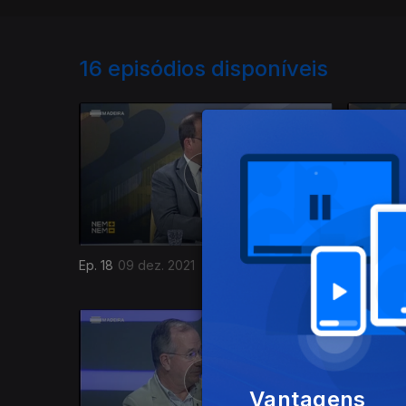
16
episódios disponíveis
Ep. 18
09 dez. 2021
Ep. 17
25 
Vantagens