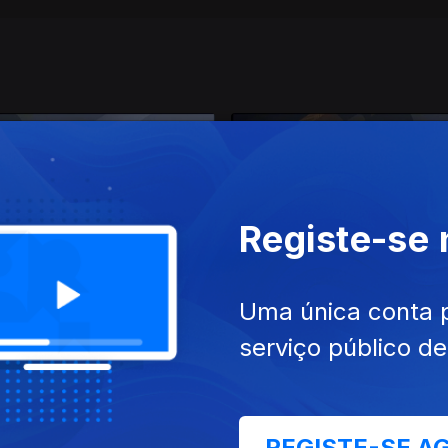
Registe-se
nov. 2021
Ep. 16
11 nov. 2021
Uma única conta 
serviço público d
REGISTE-SE A