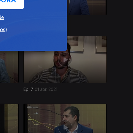
de
Ep. 11
27 mai. 2021
dos)
Ep. 7
01 abr. 2021