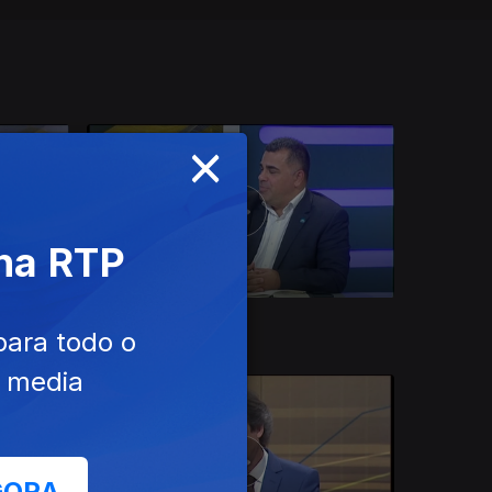
×
 na RTP
Ep. 15
28 out. 2021
para todo o
e media
GORA