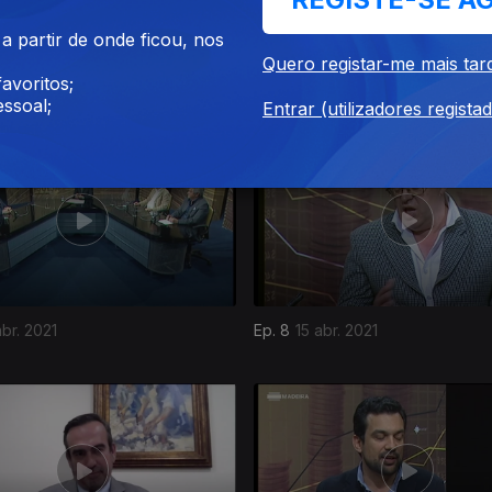
 partir de onde ficou, nos
Quero registar-me mais tar
set. 2021
Ep. 12
24 jun. 2021
avoritos;
ssoal;
Entrar (utilizadores regista
br. 2021
Ep. 8
15 abr. 2021