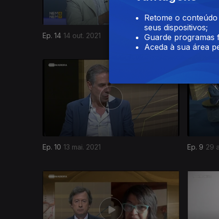
Retome o conteúdo a
seus dispositivos;
Ep. 14
14 out. 2021
Ep. 13
30 
Guarde programas f
Aceda à sua área pe
534759
Ep. 10
13 mai. 2021
Ep. 9
29 a
526475