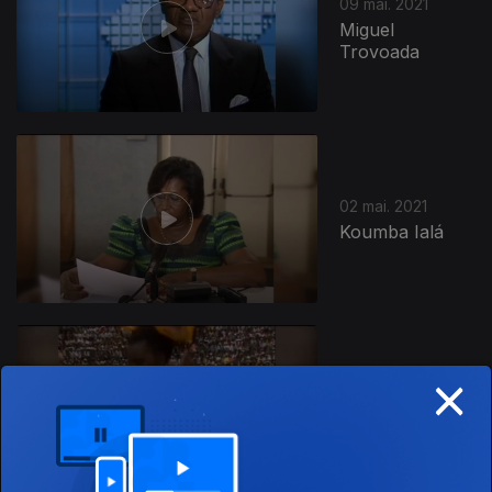
09 mai. 2021
Miguel
Trovoada
02 mai. 2021
Koumba Ialá
×
25 abr. 2021
Joaquim
Chissano