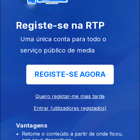
18 abr. 2021
Registe-se na RTP
António
Mascarenhas
Uma única conta para todo o
Monteiro
serviço público de media
535105
REGISTE-SE AGORA
11 abr. 2021
Nino Vieira
Quero registar-me mais tarde
Entrar (utilizadores registados)
Vantagens
04 abr. 2021
Retome o conteúdo a partir de onde ficou,
nos seus dispositivos;