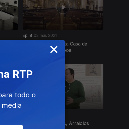
Ep. 8
03 mai. 2021
×
ril,
Jogos Sociais, Santa Casa da
Misericórdia de Lisboa
 na RTP
para todo o
e media
Ep. 12
31 mai. 2021
ro-Mor,
Tapete de Arraiolos, Arraiolos