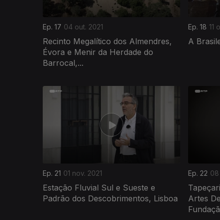
Ep. 17
04 out. 2021
Ep. 18
11 
Recinto Megalítico dos Almendres,
A Brasil
Évora e Menir da Herdade do
Barrocal,...
580854
Ep. 21
01 nov. 2021
Ep. 22
08
Estação Fluvial Sul e Sueste e
Tapeçari
Padrão dos Descobrimentos, Lisboa
Artes De
Fundação