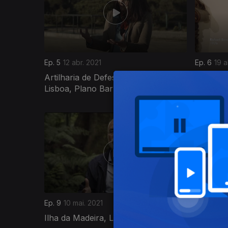
Ep. 5
12 abr. 2021
Ep. 6
19 a
Artilharia de Defesa da Costa de
Casa-Mus
Lisboa, Plano Barron
Nova De
548339
Ep. 9
10 mai. 2021
Ep. 10
17 
Ilha da Madeira, Levadas
Museu Na