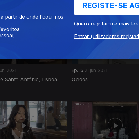
Lisboa
REGISTE-SE A
 partir de onde ficou, nos
Quero registar-me mais tar
avoritos;
ssoal;
Entrar (utilizadores regista
jun. 2021
Ep. 15
21 jun. 2021
e Santo António, Lisboa
Óbidos