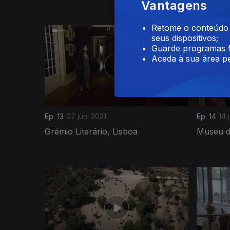
Vantagens
Retome o conteúdo a
seus dispositivos;
Guarde programas f
Aceda à sua área pe
Ep. 13
07 jun. 2021
Ep. 14
14 
Grémio Literário, Lisboa
Museu d