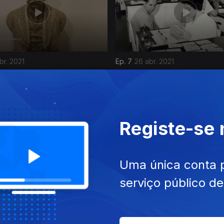
br. 2021
Ep. 7
26 abr. 2021
eu Teixeira Lopes, Vila
Antiga Companhia União Fab
 Gaia
Barreiro
Registe-se
Uma única conta 
serviço público d
mai. 2021
Ep. 11
24 mai. 2021
cional do Traje, Lisboa
Parque Botânico do Montei