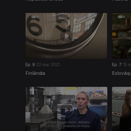
541132
Ep. 8
22 mai. 2021
Ep. 7
15 m
Finlândia
Eslováqu
535009