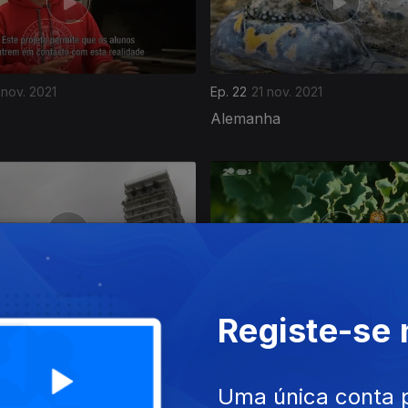
 nov. 2021
Ep. 22
21 nov. 2021
Alemanha
Registe-se
out. 2021
Ep. 18
23 out. 2021
Eslovénia
Uma única conta 