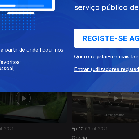
serviço público d
REGISTE-SE A
 partir de onde ficou, nos
set. 2021
Ep. 14
04 set. 2021
Quero registar-me mais tar
aixos
Hungria
avoritos;
ssoal;
Entrar (utilizadores regista
ul. 2021
Ep. 10
03 jul. 2021
Grécia