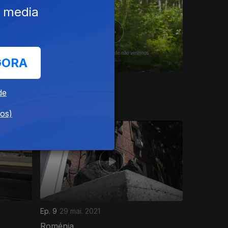
e media
GORA
Ep. 13
24 jul. 2021
de
Estónia
dos)
Ep. 9
29 mai. 2021
Roménia