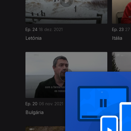
Ep. 24
18 dez. 2021
Ep. 23
27
Letónia
Itália
573688
Ep. 20
06 nov. 2021
Ep. 19
30 
Bulgária
França