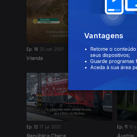
Vantagens
Retome o conteúdo a
Ep. 16
25 set. 2021
Ep. 15
18 
seus dispositivos;
Irlanda
Países B
Guarde programas f
Aceda à sua área pe
Ep. 12
17 jul. 2021
Ep. 11
10 j
República Checa
Áustria