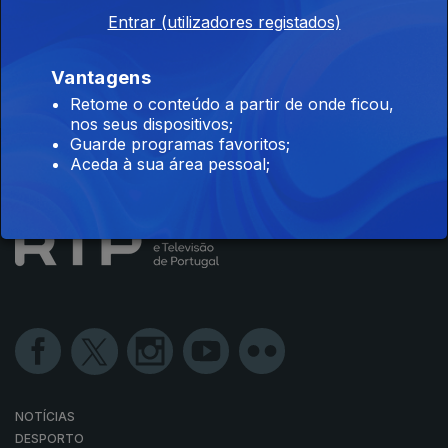
Entrar (utilizadores registados)
Disponível para iOS, Android, Apple TV, Android TV e
Vantagens
CarPlay
Retome o conteúdo a partir de onde ficou,
nos seus dispositivos;
Guarde programas favoritos;
Aceda à sua área pessoal;
NOTÍCIAS
DESPORTO