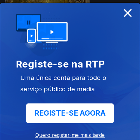
×
Ep. 2
05 mai. 2021
542151
Registe-se na RTP
Ep. 1
04 mai. 2021
Uma única conta para todo o
serviço público de media
REGISTE-SE AGORA
Instale a aplicação
RTP Play
Quero registar-me mais tarde