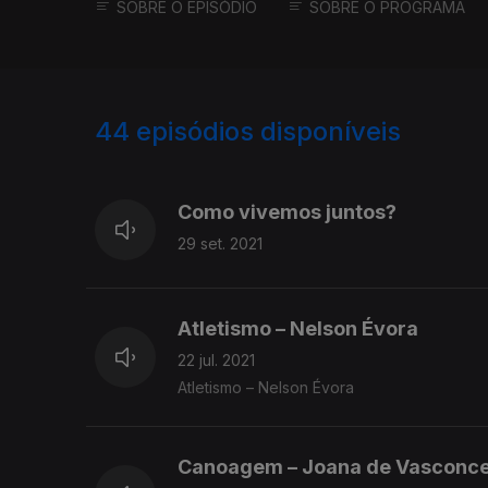
SOBRE O EPISÓDIO
SOBRE O PROGRAMA
44
episódios disponíveis
555391
552820
548826
Como vivemos juntos?
29 set. 2021
Atletismo – Nelson Évora
22 jul. 2021
Atletismo – Nelson Évora
Canoagem – Joana de Vasconce