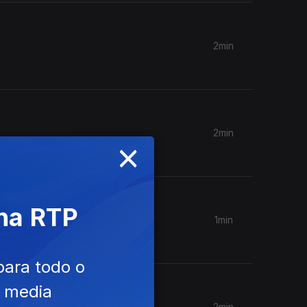
2min
2min
×
 na RTP
1min
para todo o
e media
2min