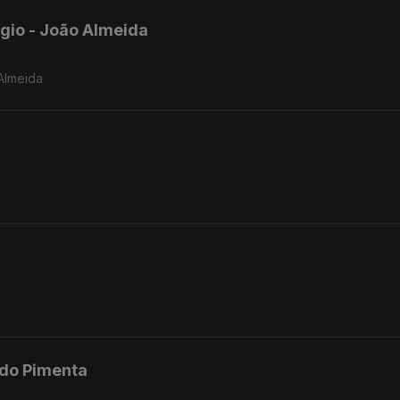
ógio - João Almeida
ão Almeida
do Pimenta