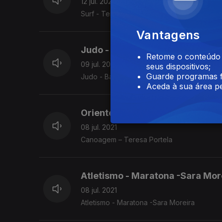
12 jul. 2021
Surf - Teresa Bonvalot
Vantagens
Judo - Barbara Timo Judoca do
Retome o conteúdo a
09 jul. 2021
seus dispositivos;
Guarde programas f
Judo - Barbara Timo Judoca do Benfica
Aceda à sua área pe
Oriente Olímpico 032
08 jul. 2021
Canoagem – Teresa Portela
Atletismo - Maratona -Sara Mor
08 jul. 2021
Atletismo - Maratona -Sara Moreira