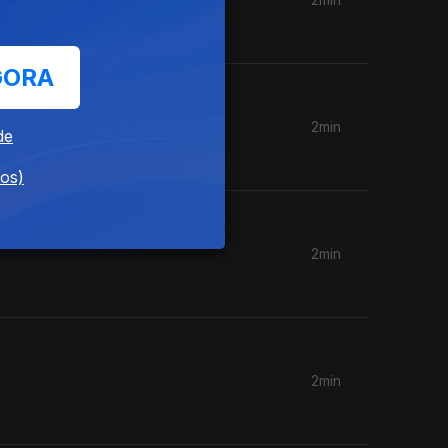
GORA
2min
de
dos)
2min
2min