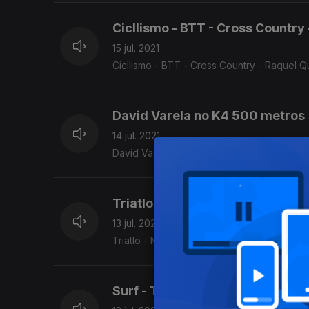
Cicllismo - BTT - Cross Country
15 jul. 2021
Cicllismo - BTT - Cross Country - Raque
David Varela no K4 500 metros
14 jul. 2021
David Varela no K4 500 metros
Triatlo - Melanie Santos
13 jul. 2021
Triatlo - Melanie Santos
Surf - Teresa Bonvalot