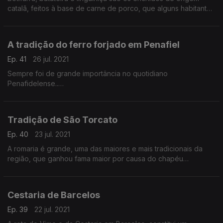
catalã, feitos à base de carne de porco, que alguns habitantes
da aldeia de Azaruja, no Concelho de évora, sobretudo os
mais velhos.
A tradição do ferro forjado em Penafiel
Ep. 41
26 jul. 2021
Sempre foi de grande importância no quotidiano
Penafidelense..
Aliás, pela cidade são centenas os exemplos vivos da
importância deste ofício antigamente em Penafiel.
Tradição de São Torcato
Ep. 40
23 jul. 2021
A romaria é grande, uma das maiores e mais tradicionais da
região, que ganhou fama maior por causa do chapéu
‘milagreiro’ do santo que os devotos acreditam que concede
graças. Hoje vamos conhecer a tradição de São Torcato na
aldeia de Cabaços, Moimenta da Beira.
Cestaria de Barcelos
Ep. 39
22 jul. 2021