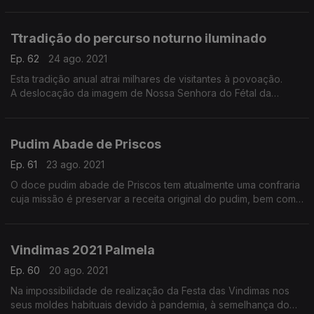
Chícharo”.
Ttradição do percurso noturno iluminado
Ep. 62
24 ago. 2021
Esta tradição anual atrai milhares de visitantes à povoação.
A deslocação da imagem de Nossa Senhora do Fétal da
capela para a igreja matriz dá-se na última Sexta-feira do mês
de Setembro.
Pudim Abade de Priscos
Ep. 61
23 ago. 2021
O doce pudim abade de Priscos tem atualmente uma confraria
cuja missão é preservar a receita original do pudim, bem como
outras deixadas pelo abade.
Vindimas 2021 Palmela
Ep. 60
20 ago. 2021
Na impossibilidade de realização da Festa das Vindimas nos
seus moldes habituais devido à pandemia, à semelhança do