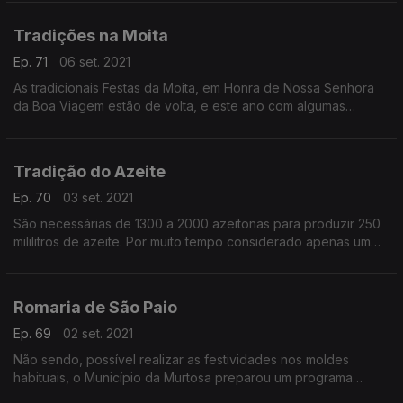
Tradições na Moita
Ep. 71
06 set. 2021
As tradicionais Festas da Moita, em Honra de Nossa Senhora
da Boa Viagem estão de volta, e este ano com algumas
novidades sobretudo no que toca aos espetáculos.
Tradição do Azeite
Ep. 70
03 set. 2021
São necessárias de 1300 a 2000 azeitonas para produzir 250
mililitros de azeite. Por muito tempo considerado apenas um
ingrediente de suporte de preparação de pratos específicos.
Romaria de São Paio
Ep. 69
02 set. 2021
Não sendo, possível realizar as festividades nos moldes
habituais, o Município da Murtosa preparou um programa
singelo e simbólico, que marcará o período da Romaria de São