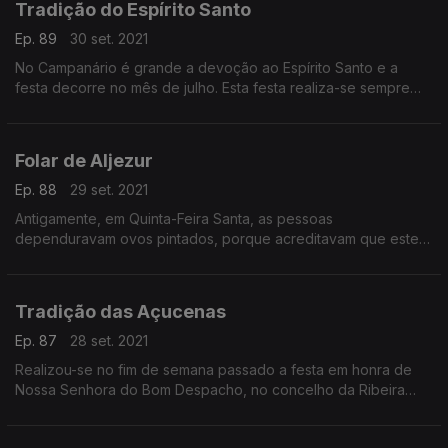
Tradição do Espírito Santo
e autónomo.
Ep. 89
30 set. 2021
No Campanário é grande a devoção ao Espírito Santo e a
festa decorre no mês de julho. Esta festa realiza-se sempre
neste mês, para permitir que os emigrantes daquela freguesia
e que são em elevado número, possam participar nas
atividades programadas para estes dias.
Folar de Aljezur
Ep. 88
29 set. 2021
Antigamente, em Quinta-Feira Santa, as pessoas
dependuravam ovos pintados, porque acreditavam que estes
ovos tinham a virtude de livrar as pessoas da mordedura das
serpentes. Hoje vamos falar sobre o Folar de Aljezur.
Tradição das Açucenas
Ep. 87
28 set. 2021
Realizou-se no fim de semana passado a festa em honra de
Nossa Senhora do Bom Despacho, no concelho da Ribeira
Brava, Madeira. Esta festa esta associada às açucenas e a
devoção remonta ao século XVII.