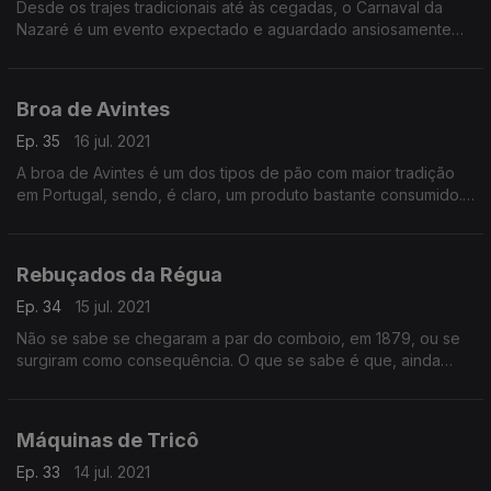
Desde os trajes tradicionais até às cegadas, o Carnaval da
Nazaré é um evento expectado e aguardado ansiosamente
pelos Nazarenos, que o vivem de uma forma profunda e
apaixonante.Na época do Carnaval, o mar da Nazaré traz mais
do que apenas ondas gigantes e peixe fresco! Hoje vamos
Broa de Avintes
conhecer a Tradição do Carnaval na Nazaré.
Ep. 35
16 jul. 2021
A broa de Avintes é um dos tipos de pão com maior tradição
em Portugal, sendo, é claro, um produto bastante consumido.
Claramente uma das iguarias mais apreciadas da gastronomia
portuguesa e, provavelmente, o tipo de pão português mais
afamado.
Rebuçados da Régua
Ep. 34
15 jul. 2021
Não se sabe se chegaram a par do comboio, em 1879, ou se
surgiram como consequência. O que se sabe é que, ainda
hoje, a estação de caminho-de-ferro da Régua vê passar os
seus rebuçados nas cestas das rebuçadeiras.
Máquinas de Tricô
Ep. 33
14 jul. 2021