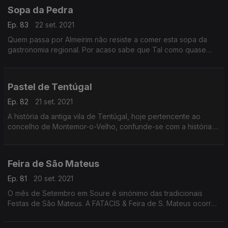
oferecendo-o a ilustres convidados.
Sopa da Pedra
Ep. 83
22 set. 2021
Quem passa por Almeirim não resiste a comer esta sopa da
gastronomia regional. Por acaso sabe que Tal como quase
todos os costumes e tradições a Sopa da Pedra tem uma
lenda associada?
Pastel de Tentúgal
Ep. 82
21 set. 2021
A história da antiga vila de Tentúgal, hoje pertencente ao
concelho de Montemor-o-Velho, confunde-se com a história
da doçaria conventual, cuja fama persistiu no tempo devido,
em parte, aos Pastéis de Tentúgal.
Feira de São Mateus
Ep. 81
20 set. 2021
O mês de Setembro em Soure é sinónimo das tradicionais
Festas de São Mateus. A FATACIS & Feira de S. Mateus ocorre
em Soure, constituindo a maior festa religiosa do concelho em
honra ao apóstolo São Mateus. A juntar à data das