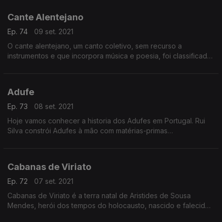
como uma terra de bons cantadores.
Cante Alentejano
Ep. 74
09 set. 2021
O cante alentejano, um canto coletivo, sem recurso a
instrumentos e que incorpora música e poesia, foi classificado
em 2014 como Património Cultural Imaterial da Humanidade.
Adufe
Ep. 73
08 set. 2021
Hoje vamos conhecer a historia dos Adufes em Portugal. Rui
Silva constrói Adufes à mão com matérias-primas
cuidadosamente selecionadas.
Cabanas de Viriato
Ep. 72
07 set. 2021
Cabanas de Viriato é a terra natal de Aristides de Sousa
Mendes, herói dos tempos do holocausto, nascido e falecido
nesta Vila.