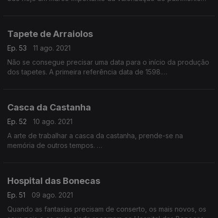
cultural, material e imaterial, associado à produção de
“imaginária religiosa” em Portugal.
Tapete de Arraiolos
Ep. 53
11 ago. 2021
Não se consegue precisar uma data para o início da produção
dos tapetes. A primeira referência data de 1598.
A tradição é passada de geração para geração e traz as
características culturais de cada época refletidas nos
desenhos criados na tapeçaria.
Casca da Castanha
Ep. 52
10 ago. 2021
A arte de trabalhar a casca da castanha, prende-se na
memória de outros tempos.
Atualmente, os quadros bordados com casca de castanha, são
o ex-líbris do artesanato de Marvão, Portalegre.
Hospital das Bonecas
Ep. 51
09 ago. 2021
Quando as fantasias precisam de conserto, os mais novos, os