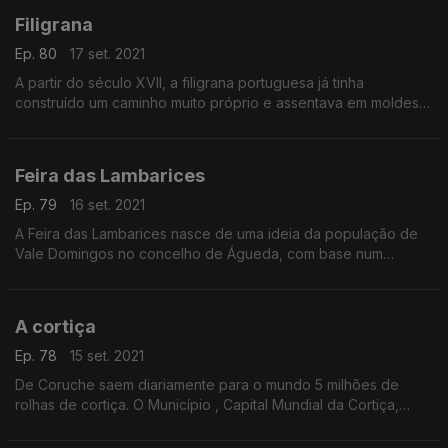
peregrinações e romarias a organização criou a FATACIS –
Filigrana
Feira de Artesanato, Turismo, Agricultura, Comércio, Industria
de Soure.
Ep. 80
17 set. 2021
A partir do século XVII, a filigrana portuguesa já tinha
construído um caminho muito próprio e assentava em moldes
muito diferentes de qualquer outra filigrana.Na Península
Ibérica, as peças mais antigas em filigrana remontam a 2000-
2500 A.C..
Feira das Lambarices
Ep. 79
16 set. 2021
A Feira das Lambarices nasce de uma ideia da população de
Vale Domingos no concelho de Águeda, com base num
projeto de integração social, tendo sido um dos Vencedores
do Orçamento Participativo Nacional.
A cortiça
Ep. 78
15 set. 2021
De Coruche saem diariamente para o mundo 5 milhões de
rolhas de cortiça. O Município , Capital Mundial da Cortiça,
lidera o processo de candidatura da “Tiragem de Cortiça” a
Património Cultural Imaterial.