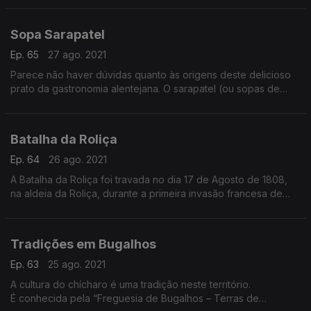
dos Milagres.
Sopa Sarapatel
Ep. 65
27 ago. 2021
Parece não haver dúvidas quanto às origens deste delicioso
prato da gastronomia alentejana. O sarapatel (ou sopas de
sarapatel), como também lhe chamam na aldeia da Portagem.
Batalha da Roliça
Ep. 64
26 ago. 2021
A Batalha da Roliça foi travada no dia 17 de Agosto de 1808,
na aldeia da Roliça, durante a primeira invasão francesa de
Portugal, no âmbito da Guerra Peninsular.
Tradições em Bugalhos
Ep. 63
25 ago. 2021
A cultura do chícharo é uma tradição neste território.
É conhecida pela “Freguesia de Bugalhos – Terras de