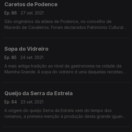
Caretos de Podence
Ep. 86
27 set. 2021
São originários da aldeia de Podence, no concelho de
Macedo de Cavaleiros. Foram declarados Património Cultural
Imaterial da Humanidade pela UNESCO a 12 de Dezembro de
2019. Hoje vamos conhecer a milenar tradição dos Caretos de
Podence.
Sopa do Vidreiro
Ep. 85
24 set. 2021
A mais antiga tradição ao nível da gastronomia na cidade da
Marinha Grande. A sopa do vidreiro é uma daquelas receitas
repletas de história e de simbolismo.
Queijo da Serra da Estrela
Ep. 84
23 set. 2021
A origem do queijo Serra da Estrela vem do tempo dos
romanos, a primeira menção à produção desta grande iguaria
e, ao longo dos séculos,vários reis portugueses
reconheceram a riqueza deste produto artesanal nacional