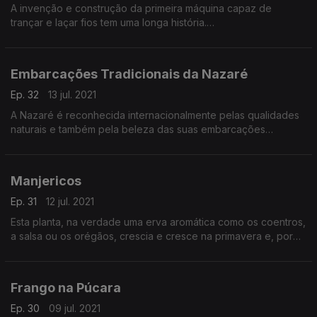
A invenção e construção da primeira máquina capaz de
trançar e laçar fios tem uma longa história.
Sabe-se que o trançado de fios era uma técnica já usada
pelos Egípcios, na antiguidade. Haviam pessoas
especializadas no entrelaçamento de fios, ainda de maneira
Embarcações Tradicionais da Nazaré
muito rústica; mas já era um ofício.
Ep. 32
13 jul. 2021
A Nazaré é reconhecida internacionalmente pelas qualidades
naturais e também pela beleza das suas embarcações
tradicionais. Hoje vamos descobrir a história destas
embarcações.
Manjericos
Ep. 31
12 jul. 2021
Esta planta, na verdade uma erva aromática como os coentros,
a salsa ou os orégãos, crescia e cresce na primavera e, por
esta razão, estava já em bom tamanho, por altura do Santo
António, para se tirar da terra e colocar em vasos.
Frango na Púcara
Ep. 30
09 jul. 2021