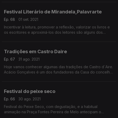
Paio da Torreira decorrerá de 4 a 8 de setembro.
Festival Literário de Mirandela,Palavrarte
Ep. 68
01 set. 2021
Incentivar à leitura, promover a reflexão, valorizar os livros e
os escritores e aproximá-los dos leitores são alguns dos
objetivos deste festival PALAVRARTE.
Tradições em Castro Daire
Ep. 67
31 ago. 2021
Hoje vamos conhecer algumas das tradições de Castro d´Aire.
Acácio Gonçalves é um dos fundadores da Casa do concelho
em Lisboa e vai desvendar a tradição da pascoa com o
habitual bolo podre e a tradição do Carnaval.
Festival do peixe seco
Ep. 66
30 ago. 2021
Festival do Peixe Seco, com degustação, e a habitual
animação na Praça Fontes Pereira de Melo antecipam o
arranque das Festividades em Honra do Senhor Santo Cristo