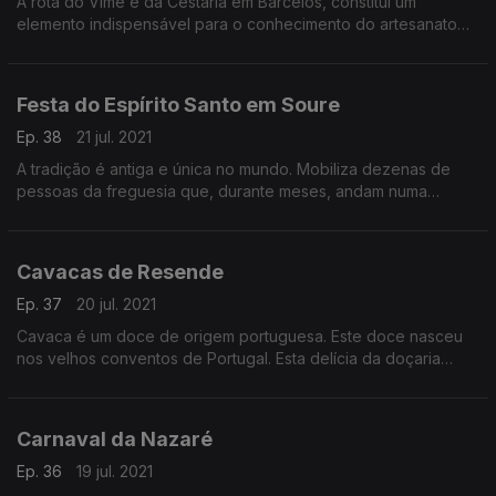
A rota do Vime e da Cestaria em Barcelos, constitui um
elemento indispensável para o conhecimento do artesanato
regional. Por todo o concelho encontramos ainda artesãos
que elaboram peças de cestaria, quer com cariz utilitário, quer
com um arrojado e inovador sentido decorativo. Hoje vamos
Festa do Espírito Santo em Soure
conhecer esta tradição com Paulo Fernandes, cesteiro de
profissão.
Ep. 38
21 jul. 2021
A tradição é antiga e única no mundo. Mobiliza dezenas de
pessoas da freguesia que, durante meses, andam numa
verdadeira azáfama a apanhar pinhas e a juntar muitos, muitos
pinhões. Tantos que têm de chegar para enfeitar o andor que
sai à rua nas festas do Espírito Santo, uma aldeia na freguesia
Cavacas de Resende
de Soure.
Ep. 37
20 jul. 2021
Cavaca é um doce de origem portuguesa. Este doce nasceu
nos velhos conventos de Portugal. Esta delícia da doçaria
tradicional, conhecida desde tempos imemoriais, ainda é feita,
por regra, à moda antiga, mexida à mão e cozida nos fornos
alimentados a lenha, tal como faziam no tempo dos nossos
Carnaval da Nazaré
avós.
Ep. 36
19 jul. 2021