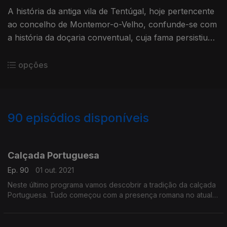
A história da antiga vila de Tentúgal, hoje pertencente
ao concelho de Montemor-o-Velho, confunde-se com
a história da doçaria conventual, cuja fama persistiu
no tempo devido, em parte, aos Pastéis de Tentúgal.
opções
90
episódios disponíveis
566599
564491
561427
559029
555944
552448
549329
547876
Calçada Portuguesa
Ep. 90
01 out. 2021
Neste último programa vamos descobrir a tradição da calçada
Portuguesa. Tudo começou com a presença romana no atual
território português. Porém, a verdadeira afirmação da calçada
portuguesa surgiria bem depois, uns quantos séculos depois,
nomeadamente no XIV, já Portugal era um reino independente