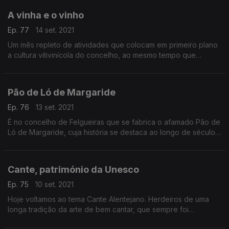
A vinha e o vinho
Ep. 77
14 set. 2021
Um mês repleto de atividades que colocam em primeiro plano
a cultura vitivinícola do concelho, ao mesmo tempo que
afirmam o município de Alenquer como motor de toda a região.
Pão de Ló de Margaride
Ep. 76
13 set. 2021
É no concelho de Felgueiras que se fabrica o afamado Pão de
Ló de Margaride, cuja história se destaca ao longo de séculos.
Outrora depois de prontas, estas iguarias eram transportadas
em grandes e pesados cestos de madeira, forrados a linho,
até chegarem às feiras e romarias.
Cante, património da Unesco
Ep. 75
10 set. 2021
Hoje voltamos ao tema Cante Alentejano. Herdeiros de uma
longa tradição da arte de bem cantar, que sempre foi
apanágio da sua Vila, de há muito reconhecida na região