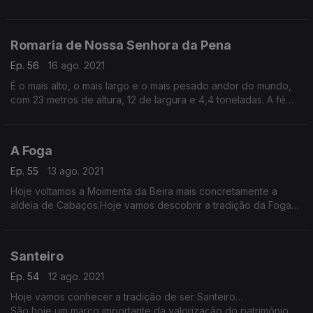
ano e o façam chegar a todo o país e até ao estrangeiro,
principalmente ao chamado mercado da saudade.
Romaria de Nossa Senhora da Pena
Ep. 56
16 ago. 2021
É o mais alto, o mais largo e o mais pesado andor do mundo,
com 23 metros de altura, 12 de largura e 4,4 toneladas. A fé
por Nossa Senhora da Pena na freguesia de Mouçós, Vila
Real, move os 140 fiéis.
A Foga
Ep. 55
13 ago. 2021
Hoje voltamos a Moimenta da Beira mais concretamente a
aldeia de Cabaços.Hoje vamos descobrir a tradição da Foga
que acontece na altura do natal. Inês Xavier da junta de
freguesia explica-nos esta tradição.
Santeiro
Ep. 54
12 ago. 2021
Hoje vamos conhecer a tradição de ser Santeiro…
São hoje um marco importante da valorização do património