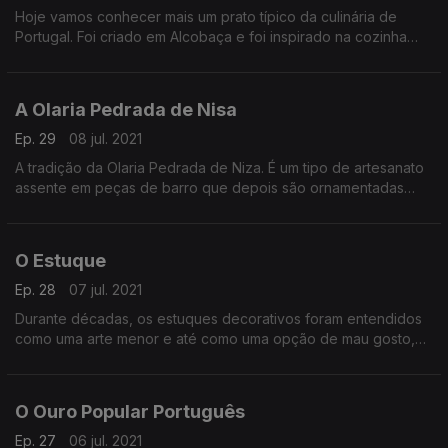
Hoje vamos conhecer mais um prato típico da culinária de
Portugal. Foi criado em Alcobaça e foi inspirado na cozinha
ancestral da região. Hoje vamos conhecer a tradição do
franco na púcara.
A Olaria Pedrada de Nisa
Ep. 29
08 jul. 2021
A tradição da Olaria Pedrada de Niza. É um tipo de artesanato
assente em peças de barro que depois são ornamentadas
com pequenas pedras brancas.
O Estuque
Ep. 28
07 jul. 2021
Durante décadas, os estuques decorativos foram entendidos
como uma arte menor e até como uma opção de mau gosto,
precipitando a sua destruição, em muitos casos. Apesar disso,
persistem em Portugal numerosos e interessantes exemplos
desta arte.
O Ouro Popular Português
Ep. 27
06 jul. 2021