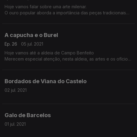
Hoje vamos falar sobre uma arte milenar.
O ouro popular aborda a importância das peças tradicionais
em ouro na cultura popular,testemunha a evolução do seu uso
na região, a utilização como elemento ornamental ou como
moeda de troca nas operações de compra e venda.
A capucha e o Burel
Ep. 26
05 jul. 2021
Hoje vamos até a aldeia de Campo Benfeito
Merecem especial atenção, nesta aldeia, as artes e os ofícios
tradicionais, nomeadamente o artesanato em linho, lã e burel,
confecionado pelas Capuchinhas do Montemuro.
Bordados de Viana do Castelo
02 jul. 2021
Galo de Barcelos
01 jul. 2021