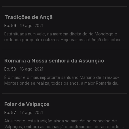
que aconteceu em 2020,o programa do “Vindimas 2021”.
Tradições de Ançã
Ep. 59
19 ago. 2021
Está situada num vale, na margem direita do rio Mondego e
rodeada por quatro outeiros. Hoje vamos até Ançã descobrir
as tradições como por exemplo a origem do bolo de Ançã.
Romaria a Nossa senhora da Assunção
Ep. 58
18 ago. 2021
É o maior e o mais importante santuário Mariano de Trás-os-
Montes onde se realiza, todos os anos, a maior Romaria da
Região, cujo expoente máximo ocorreu a dia 15 de Agosto.
Folar de Valpaços
Ep. 57
17 ago. 2021
Atualmente, esta tradição ainda se mantém no concelho de
Valpaços, embora as adarias já o confecionem durante todo o