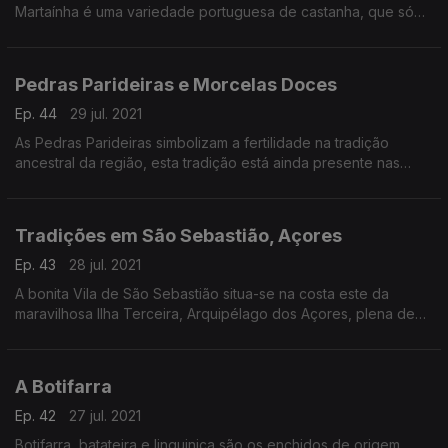
Martaínha é uma variedade portuguesa de castanha, que só
existe naquele concelho. Hoje vamos conhecer melhor esta
tradição.
Pedras Parideiras e Morcelas Doces
Ep. 44
29 jul. 2021
As Pedras Parideiras simbolizam a fertilidade na tradição
ancestral da região, esta tradição está ainda presente nas
populações locais.
Acredita-se que dormir com uma pedra parideira debaixo da
almofada aumenta a fertilidade.
Tradições em São Sebastião, Açores
Hoje vamos até Arouca conhecer esta e outras tradições bem
portuguesas.
Ep. 43
28 jul. 2021
A bonita Vila de São Sebastião situa-se na costa este da
maravilhosa Ilha Terceira, Arquipélago dos Açores, plena de
beleza, património e tradição.
Hoje vamos conhecer a história de algumas das tradições bem
enraizadas neste arquipélago.
A Botifarra
Ep. 42
27 jul. 2021
Botifarra, batateira e linguiniça são os enchidos de origem