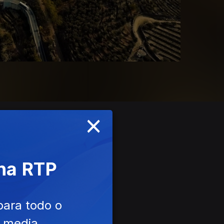
×
 na RTP
para todo o
e media