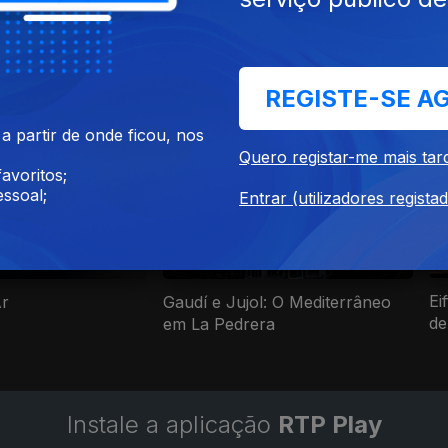
REGISTE-SE A
uitetura e Construções
 partir de onde ficou, nos
Quero registar-me mais tar
avoritos;
ssoal;
Entrar (utilizadores regista
Ei
Ar
Gaudí e Jujol: O Mediterrâneo
de
em La Pedrera
Instale a aplicação
RTP Play