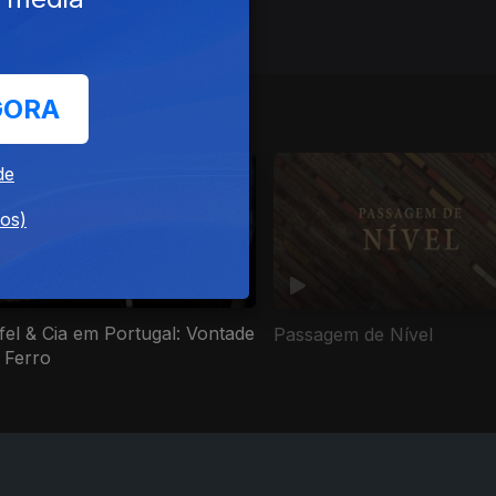
GORA
de
dos)
ffel & Cia em Portugal: Vontade
Passagem de Nível
 Ferro