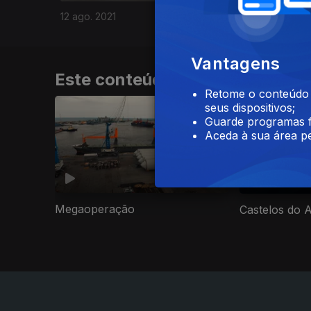
12 ago. 2021
Vantagens
Este conteúdo faz parte de Arq
Retome o conteúdo a
seus dispositivos;
Guarde programas f
Aceda à sua área pe
Megaoperação
Castelos do 