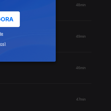
48min
GORA
de
49min
dos)
46min
47min