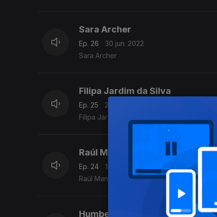
Sara Archer
Ep. 26
30 jun. 2022
Sara Archer
Filipa Jardim da Silva
Ep. 25
23 jun. 2022
Filipa Jardim da Silva
Raúl Manarte
Ep. 24
16 jun. 2022
Raúl Manarte
Humberto Domingues