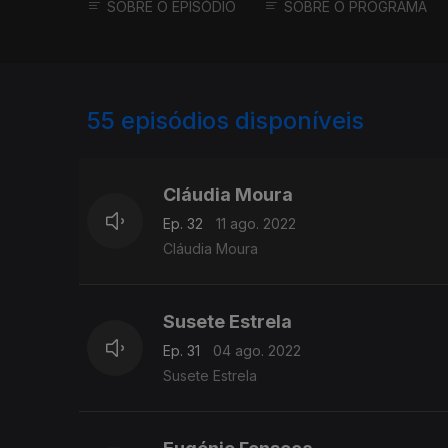
SOBRE O EPISÓDIO
SOBRE O PROGRAMA
55
episódios disponíveis
616475
592105
574390
Cláudia Moura
Ep. 32
11 ago. 2022
Cláudia Moura
Susete Estrela
Ep. 31
04 ago. 2022
Susete Estrela