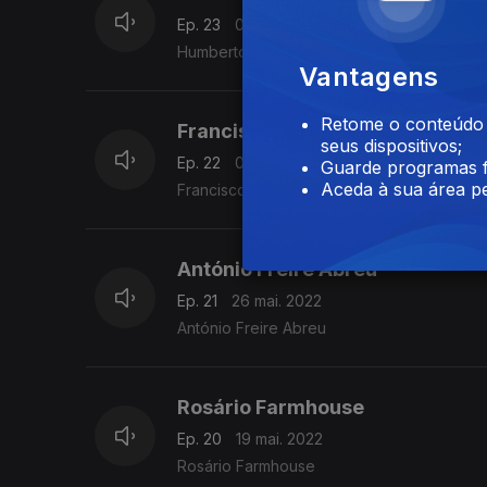
Ep. 23
09 jun. 2022
Humberto Domingues
Vantagens
Retome o conteúdo a
Francisco Marques
seus dispositivos;
Ep. 22
02 jun. 2022
Guarde programas f
Aceda à sua área pe
Francisco Marques
António Freire Abreu
Ep. 21
26 mai. 2022
António Freire Abreu
Rosário Farmhouse
Ep. 20
19 mai. 2022
Rosário Farmhouse