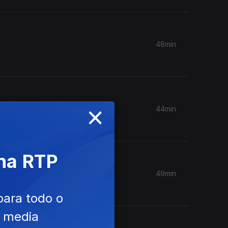
48min
×
44min
 na RTP
49min
para todo o
e media