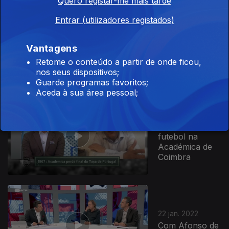
Quero registar-me mais tarde
Entrar (utilizadores registados)
05 fev. 2022
Vantagens
Retome o conteúdo a partir de onde ficou,
nos seus dispositivos;
Guarde programas favoritos;
Aceda à sua área pessoal;
29 jan. 2022
110 anos de
futebol na
Académica de
Coimbra
22 jan. 2022
Com Afonso de