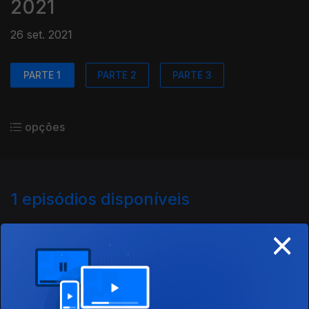
2021
26 set. 2021
PARTE 1
PARTE 2
PARTE 3
opções
1
episódios disponíveis
×
569780
26 set. 2021