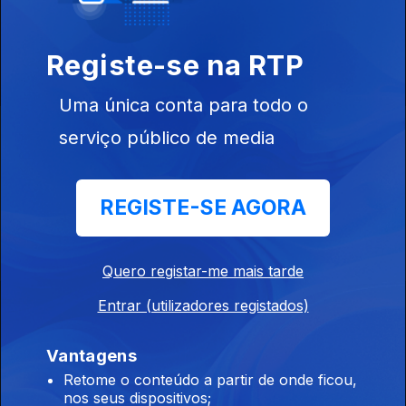
Registe-se na RTP
Uma única conta para todo o
Instale a aplicação
RTP Play
serviço público de media
REGISTE-SE AGORA
Disponível para iOS, Android, Apple TV, Android TV e
CarPlay
Quero registar-me mais tarde
Entrar (utilizadores registados)
Vantagens
Retome o conteúdo a partir de onde ficou,
nos seus dispositivos;