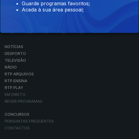
Guarde programas favoritos;
Aceda à sua área pessoal;
NOTÍCIAS
DESPORTO
TELEVISÃO
RÁDIO
RTP ARQUIVOS
RTP ENSINA
RTP PLAY
EM DIRETO
REVER PROGRAMAS
CONCURSOS
PERGUNTAS FREQUENTES
CONTACTOS