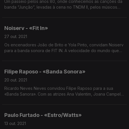
Um passeio pelos anos 80, onde conhecemos as canções da
banda “Junção”, levadas à cena no TNDM II, pelos músicos
Raimundo Carvalho e Surma, num espetáculo de Tiago Lima.
Noiserv - «Fit In»
27 out. 2021
Os encenadores João de Brito e Yola Pinto, convidam Noiserv
para a banda sonora de FIT IN. A velocidade do mundo que
por vezes não é a nossa: Delicadeza e harmonias com pianos
e loops.
Filipe Raposo - «Banda Sonora»
20 out. 2021
Ricardo Neves Neves convidou Filipe Raposo para a sua
«Banda Sanora». Com as atrizes Ana Valentim, Joana Campelo,
Márcia Cardoso, Rita Cruz, Sílvia Figueiredo e Tânia Alves, e
Orquestra Académica Metropolitana.
Paulo Furtado - «Estro/Watts»
13 out. 2021