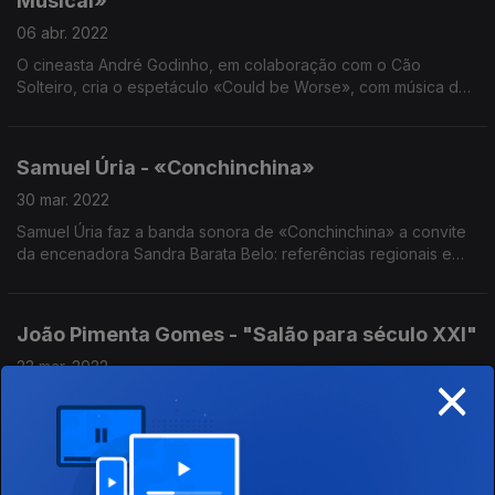
Musical»
06 abr. 2022
O cineasta André Godinho, em colaboração com o Cão
Solteiro, cria o espetáculo «Could be Worse», com música de
PZ mas também de Vaiapraia.
Samuel Úria - «Conchinchina»
30 mar. 2022
Samuel Úria faz a banda sonora de «Conchinchina» a convite
da encenadora Sandra Barata Belo: referências regionais e
canções populares, no sentido mais belo da expressão.
João Pimenta Gomes - "Salão para século XXI"
23 mar. 2022
×
João Pimenta Gomes criou uma peça musical, usada no
projeto de Isabel Costa. O músico convidou Carminho para dar
voz a esta obra, a partir de uma escala muito especial.