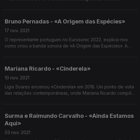
Mendonça, João Pedro Leal e Eduardo Molina deram os
motes ao músico para esta criação.
Bruno Pernadas - «A Origem das Espécies»
17 nov. 2021
O representante portugues no Eurosonic 2022, explica-nos
como criou a banda sonora de «A Origem das Espécies». A
convite de Carla Maciel, atriz e encenadora que juntou em
cena Crista Alfaiate, Paula Diogo e Marco Paiva.
Mariana Ricardo - «Cinderela»
10 nov. 2021
Lígia Soares encenou «Cinderela» em 2018. Um ponto de vista
das relações contemporâneas, onde Mariana Ricardo compôs
uma banda sonora minimalista, trabalhada e pensada como se
esta fosse habitar uma sala de cinema.
Surma e Raimundo Carvalho - «Ainda Estamos
Aqui»
03 nov. 2021