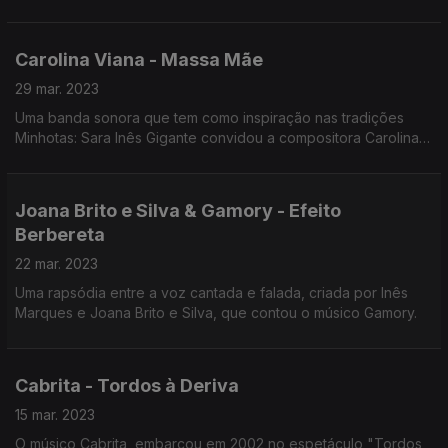
as madrinhas de guerra e os soldados portugueses, durante a
guerra colonial.
Carolina Viana - Massa Mãe
29 mar. 2023
Uma banda sonora que tem como inspiração nas tradições
Minhotas: Sara Inês Gigante convidou a compositora Carolina
Viana, para fazer a música de "Massa Mãe".
Joana Brito e Silva & Gamory - Efeito
Berbereta
22 mar. 2023
Uma rapsódia entre a voz cantada e falada, criada por Inês
Marques e Joana Brito e Silva, que contou o músico Gamory.
Cabrita - Tordos à Deriva
15 mar. 2023
O músico Cabrita, embarcou em 2002 no espetáculo "Tordos