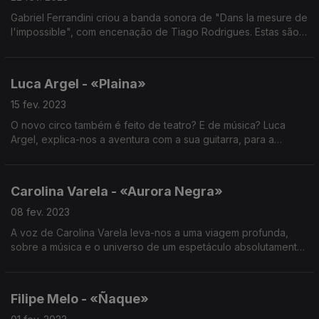
Gabriel Ferrandini criou a banda sonora de "Dans la mesure de
l'impossible", com encenação de Tiago Rodrigues. Estas são
as vibrações das histórias, de quem faz do trabalho
humanitário, a sua profissão.
Luca Argel - «Plaina»
15 fev. 2023
O novo circo também é feito de teatro? E de música? Luca
Argel, explica-nos a aventura com a sua guitarra, para a
construir a música deste espetáculo tão diverso.
Carolina Varela - «Aurora Negra»
08 fev. 2023
A voz de Carolina Varela leva-nos a uma viagem profunda,
sobre a música e o universo de um espetáculo absolutamente
urgente. Em conjunto com Yaw Tembe foi criada esta banda
sonora.
Filipe Melo - «Ñaque»