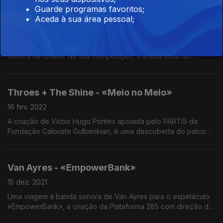
Guarde programas favoritos;
Odete - «Colecção de Espetador_s»
Aceda à sua área pessoal;
23 fev. 2022
A quarta e última coleção de Raquel André, conta com a banda
sonora de Odete. Na sua composição, a artista usou um
dispositivo que permite reproduzir o som do corpo humano.
Throes + The Shine - «Meio no Meio»
16 fev. 2022
A criação de Victor Hugo Pontes apoiada pelo PARTIS da
Fundação Calouste Gulbenkian, é uma descoberta do palco
com a comunidade, ritmada por Throes + The Shine.
Van Ayres - «EmpowerBank»
15 dez. 2021
Uma viagem à banda sonora de Van Ayres para o espetáculo
»EmpowerBank», a criação da Plataforma 285 com direção de
Raimundo Cosme e Cecília Henriques.