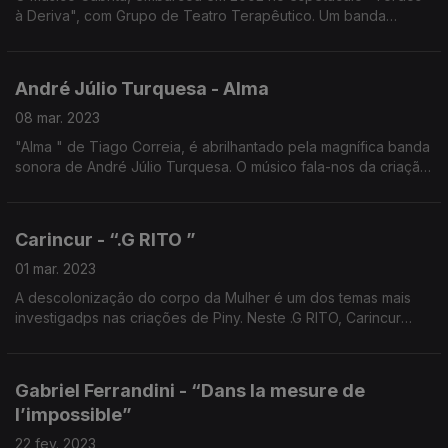
à Deriva", com Grupo de Teatro Terapêutico. Um banda
sonora que viaja entre a música electrónica e o reggae.
André Júlio Turquesa - Alma
08 mar. 2023
"Alma " de Tiago Correia, é abrilhantado pela magnífica banda
sonora de André Júlio Turquesa. O músico fala-nos da criação,
de música diegética, e das soluções que encontrou ao longo
do processo.
Carincur - “.G RITO ”
01 mar. 2023
A descolonização do corpo da Mulher é um dos temas mais
investigadps nas criações de Piny. Neste .G RITO, Carincur
junta-se para criar harmonias, que nascem sobretudo da Voz.
Gabriel Ferrandini - “Dans la mesure de
l’impossible”
22 fev. 2023