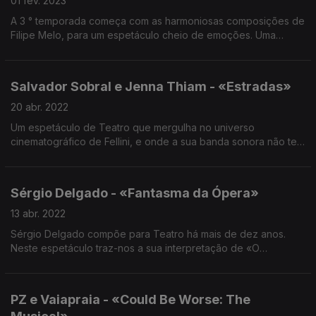
01 fev. 2023
A 3 ° temporada começa com as harmoniosas composições de
Filipe Melo, para um espetáculo cheio de emoções. Uma
banda sonora para um texto de Sanchis Sinisterra,
interpretado por dois enormes atores.
Salvador Sobral e Jenna Thiam - «Estradas»
20 abr. 2022
Um espetáculo de Teatro que mergulha no universo
cinematográfico de Fellini, e onde a sua banda sonora não tem
limites. Do jazz ao acorde mais clássico, Salvador Sobral e
Jenna Thiam explicam-nos o processo criativo.
Sérgio Delgado - «Fantasma da Ópera»
13 abr. 2022
Sérgio Delgado compõe para Teatro há mais de dez anos.
Neste espetáculo traz-nos a sua interpretação de «O
Fantasma da Opera», com encenação de Bruno Bravo.
PZ e Vaiapraia - «Could Be Worse: The