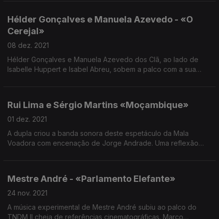
Hélder Gonçalves e Manuela Azevedo - «O
Cerejal»
08 dez. 2021
Hélder Gonçalves e Manuela Azevedo dos Clã, ao lado de
Isabelle Huppert e Isabel Abreu, sobem a palco com a sua
banda sonora para o espetáculo «O Cerejal», com encenação
de Tiago Rodrigues.
Rui Lima e Sérgio Martins «Moçambique»
01 dez. 2021
A dupla criou a banda sonora deste espetáculo da Mala
Voadora com encenação de Jorge Andrade. Uma reflexão
sobre a História do país, à medida que se tenta montar com
humor e ironia, a narrativa de um empreendimento.
Mestre André - «Parlamento Elefante»
24 nov. 2021
A música experimental de Mestre André subiu ao palco do
TNDM II cheia de referências cinematográficas. Marco