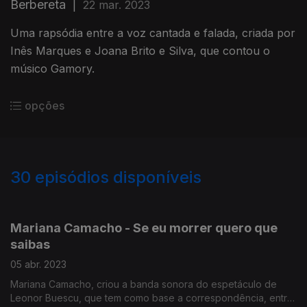
Berbereta
|
22 mar. 2023
Uma rapsódia entre a voz cantada e falada, criada por
Inês Marques e Joana Brito e Silva, que contou o
músico Gamory.
opções
30
episódios disponíveis
610282
581239
572607
Mariana Camacho - Se eu morrer quero que
saibas
05 abr. 2023
Mariana Camacho, criou a banda sonora do espetáculo de
Leonor Buescu, que tem como base a correspondência, entre