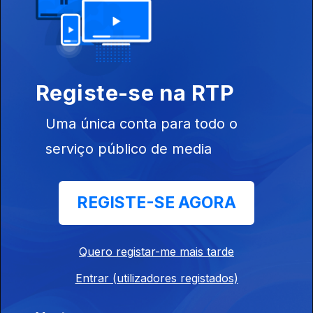
Ep. 11
01 jan. 2022
Registe-se na RTP
583837
Uma única conta para todo o
serviço público de media
Ep. 10
11 dez. 2021
REGISTE-SE AGORA
Quero registar-me mais tarde
Entrar (utilizadores registados)
Ep. 9
04 dez. 2021