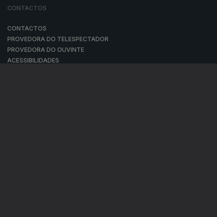
CONTACTOS
CONTACTOS
PROVEDORA DO TELESPECTADOR
PROVEDORA DO OUVINTE
ACESSIBILIDADES
SATÉLITES
A EMPRESA
CONSELHO GERAL INDEPENDENTE
CONSELHO DE OPINIÃO
CONTRATO DE CONCESSÃO DO SERVIÇO PÚBLICO DE RÁDIO E
TELEVISÃO
RGPD
GESTÃO DAS DEFINIÇÕES DE COOKIES
POLÍTICA DE PRIVACIDADE
POLÍTICA DE COOKIES
TERMOS E CONDIÇÕES
|
|
|
PUBLICIDADE
© RTP, Rádio e Televisão de Portugal 2026