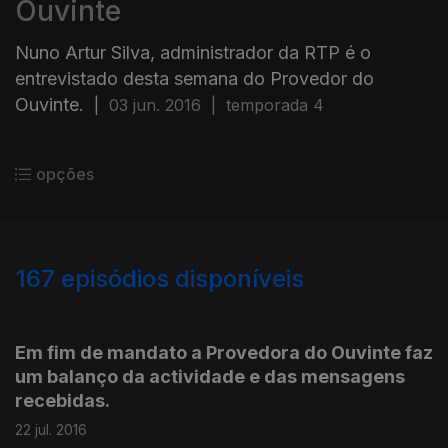
Ouvinte
Nuno Artur Silva, administrador da RTP é o
entrevistado desta semana do Provedor do
Ouvinte.
|
03 jun. 2016
|
temporada 4
opções
167
episódios disponíveis
234672
223265
209649
198091
185814
173411
159015
Em fim de mandato a Provedora do Ouvinte faz
um balanço da actividade e das mensagens
recebidas.
22 jul. 2016