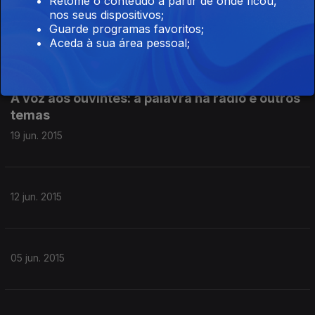
Retome o conteúdo a partir de onde ficou,
presidente do conselho de administração da
nos seus dispositivos;
RTP
Guarde programas favoritos;
26 jun. 2015
Aceda à sua área pessoal;
A voz aos ouvintes: a palavra na rádio e outros
temas
19 jun. 2015
12 jun. 2015
05 jun. 2015