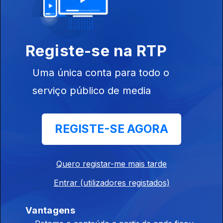
Queixas de ouvintes: música e programação
24 jul. 2015
Registe-se na RTP
Entrevista com Sidónio Bettencourt do Centro
Uma única conta para todo o
Regional dos Açores
serviço público de media
17 jul. 2015
REGISTE-SE AGORA
Entrevista (2º parte) com Nuno Artur Silva,
vice-presidente do conselho de administração
da RTP
Quero registar-me mais tarde
10 jul. 2015
Entrar (utilizadores registados)
Vantagens
Entrevista com Nuno Artur Silva, vice-