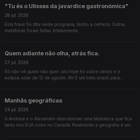
"Tu és o Ulisses da javardice gastronómica"
28 jul. 2026
Esta frase foi dita neste programa, tenho a certeza. Outras
metáforas foram feitas. Infelizmente
Quem adiante não olha, atrás fica.
27 jul. 2026
Só não vê quem não quer: isto hoje foi sobre séries e o
eclipse solar de 12 de agosto. Ah! E um belo snack para
acompanhar tudo isto.
Manhãs geográficas
24 jul. 2026
A Andreia e o Alexandre descobriram uma biblioteca que fica
tanto nos EUA como no Canadá. Realmente a geografia é uma
coisa incrível. Gil Mendes da Costa, autor do livro "Os Países
Que Quase Existiram" que o diga.