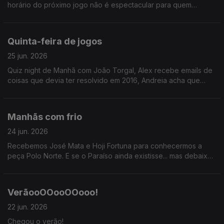
horário do próximo jogo não é espectacular para quem
acorda cedo na sexta-feira. O Alex tem um plano!
Quinta-feira de jogos
25 jun. 2026
Quiz night de Manhã com João Torgal, Alex recebe emails de
coisas que devia ter resolvido em 2016, Andreia acha que
devia ter ganhado no STOP. Injustiças, risadas, reflexões.
Manhãs com frio
24 jun. 2026
Recebemos José Mata e Hoji Fortuna para conhecermos a
peça Polo Norte. E se o Paraíso ainda existisse... mas debaixo
do gelo?
VerãooOOooOOooo!
22 jun. 2026
Chegou o verão!