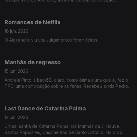
Portuguesa, que revelou o que comia ao pequeno-almoço
durante o Mundial 2004.
Romances de Netflix
16 jun. 2026
O Alexandre viu um. Julgamentos foram feitos.
Manhãs de regresso
15 jun. 2026
Andreia Pinto is back! E, claro, como ótima aluna que é, fez o
TPC: uma composição sobre as férias. Recebeu ainda Pedro
João Santos sobre o podcast "Gorillaz: A Minha Banda é uma
Animação".
Last Dance de Catarina Palma
12 jun. 2026
Última manhã de Catarina Palma nas Manhãs da 3. Houve
Santos Populares, Casamentos de Santo António, Hora do