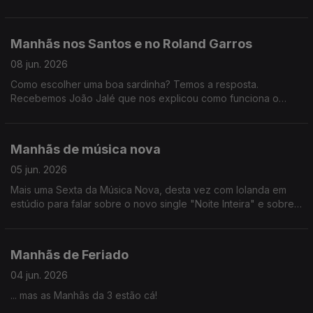
"SALTILLO Cromos de 86", uma viagem ao Mundial de 1986.
Joa Vitor diz umas graças.
Manhãs nos Santos e no Roland Garros
08 jun. 2026
Como escolher uma boa sardinha? Temos a resposta.
Recebemos João Jalé que nos explicou como funciona o
sistema CopoMais Lisboa e ainda houve tempo para um
rescaldo da final de Roland Garros por João Torgal.
Manhãs de música nova
05 jun. 2026
Mais uma Sexta da Música Nova, desta vez com Iolanda em
estúdio para falar sobre o novo single "Noite Inteira" e sobre
o concerto no Coliseu dos Recreios.
Manhãs de Feriado
04 jun. 2026
... mas as Manhãs da 3 estão cá!