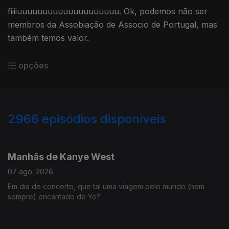
fiiiiuuuuuuuuuuuuuuuuuuuu. Ok, podemos não ser
membros da Assobiação de Associo de Portugal, mas
também temos valor.
opções
2966
episódios disponíveis
944253
942548
936208
932662
Manhãs de Kanye West
07 ago. 2026
Em dia de concerto, que tal uma viagem pelo mundo (nem
sempre) encantado de Ye?