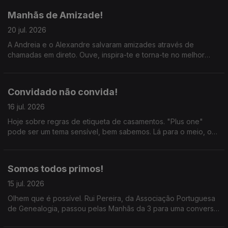
Manhãs de Amizade!
20 jul. 2026
A Andreia e o Alexandre salvaram amizades através de
chamadas em direto. Ouve, inspira-te e torna-te no melhor
amigo do mundo! :) #amizade
Convidado não convida!
16 jul. 2026
Hoje sobre regras de etiqueta de casamentos. "Plus one"
pode ser um tema sensível, bem sabemos. Lá para o meio, o
Joa Vitor diz que as bolas de berlim só começaram a ser
vendidas em 2011 e todos riem em uníssono.
Somos todos primos!
15 jul. 2026
Olhem que é possível. Rui Pereira, da Associação Portuguesa
de Genealogia, passou pelas Manhãs da 3 para uma conversa
que por nós tinha durado o resto do dia. Ainda a conversa