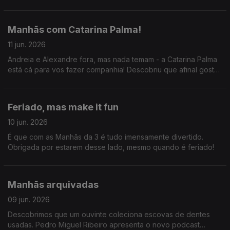
Jogo, Consultório Ambiental, Feira do Livro. Uff... que sexta-
feira!
Manhãs com Catarina Palma!
11 jun. 2026
Andreia e Alexandre fora, mas nada temam - a Catarina Palma
está cá para vos fazer companhia! Descobriu que afinal gosta
de acordar (extremamente) cedo e que existe um padrão nos
hinos dos clubes portugueses.
Feriado, mas make it fun
10 jun. 2026
É que com as Manhãs da 3 é tudo imensamente divertido.
Obrigada por estarem desse lado, mesmo quando é feriado!
Manhãs arquivadas
09 jun. 2026
Descobrimos que um ouvinte coleciona escovas de dentes
usadas. Pedro Miguel Ribeiro apresenta o novo podcast