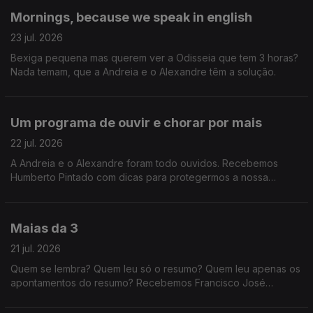
Mornings, because we speak in english
23 jul. 2026
Bexiga pequena mas querem ver a Odisseia que tem 3 horas?
Nada temam, que a Andreia e o Alexandre têm a solução.
Um programa de ouvir e chorar por mais
22 jul. 2026
A Andreia e o Alexandre foram todo ouvidos. Recebemos
Humberto Pintado com dicas para protegermos a nossa
audição, e ainda o jornalista de música Daniel Dias que nos
fala da cultura de não proteção auditiva.
Maias da 3
21 jul. 2026
Quem se lembra? Quem leu só o resumo? Quem leu apenas os
apontamentos do resumo? Recebemos Francisco José
Viegas, da Quetzal, que nos explica tudo sobre a nova edição
d'Os Maias para leitores do século XXI.