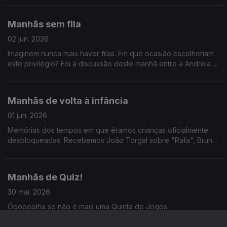
Manhãs sem fila
02 jun. 2026
Imaginem nunca mais haver filas. Em que ocasião escolheriam
este privilégio? Foi a discussão deste manhã entre a Andreia e
o Alexandre, com revelações exclusivas.
Manhãs de volta à infância
01 jun. 2026
Memórias dos tempos em que éramos crianças oficialmente
desbloqueadas. Recebemos João Torgal sobre "Rafa", Bruno
Pires sobre a Feira do Livro e as irmãs Leonor e Beatriz
Carretas sobre a peça "Ao Longe, o Fim do Mundo".
Manhãs de Quiz!
30 mai. 2026
Óooooolha se não é mais uma Quinta de Jogos.