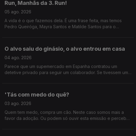
Run, Manhãs da 3. Run!
05 ago. 2026
A vida é o que fazemos dela. É uma frase feita, mas temos
Pedro Queiróga, Mayra Santos e Matilde Santos para o
comprovar.
O alvo saiu do ginásio, o alvo entrou em casa
04 ago. 2026
Parece que um supemercado em Espanha contratou um
detetive privado para seguir um colaborador. Se tivessem um
atrás de vocês, o que é que ia ver? Ainda, os 20 anos de Bons
Sons.
'Tás com medo do quê?
03 ago. 2026
Quem tem medo, compra um cão. Neste caso somos mais a
favor da adoção. Ou podem só ouvir esta emissão e perceber
como enfrentar o medo de forma saudável, com as dicas do
psiquatra e autor João Carlos Melo.