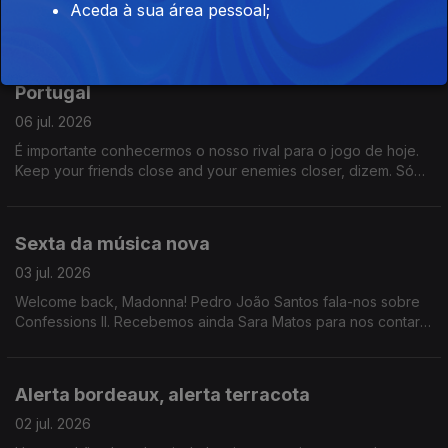
Aceda à sua área pessoal;
me lembro sobre o que foi este programa. Acho que a certa
altura falam norueguês. Mas também o que é a vida sem uma
surpresa de vez em quando?
Fomos a Espanha e elegemos o melhor Júlio de
Portugal
06 jul. 2026
É importante conhecermos o nosso rival para o jogo de hoje.
Keep your friends close and your enemies closer, dizem. Só
que aqui não há inimigos porque somos adultos e no final do
dia é só um jogo ok.
Sexta da música nova
03 jul. 2026
Welcome back, Madonna! Pedro João Santos fala-nos sobre
Confessions II. Recebemos ainda Sara Matos para nos contar
tudo sobre o novo programa da RTP, "Siga a Dança".
Alerta bordeaux, alerta terracota
02 jul. 2026