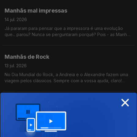
entre Mariana Oliveira e José Luis Peixoto.
Manhãs mal impressas
14 jul. 2026
Já pararam para pensar que a impressora é uma evolução
que... parou? Nunca se perguntaram porquê? Pois - as Manhãs
têm a resposta.
Manhãs de Rock
13 jul. 2026
No Dia Mundial do Rock, a Andreia e o Alexandre fazem uma
viagem pelos clássicos. Sempre com a vossa ajuda, claro!
Ainda a Hora do Jogo, hoje sobre a apresentação de JJ. Ah: e
parabéns, Jorge Pargana!
×
Fãs de Nickelback, chamados à recepção
10 jul. 2026
Alexandre confessa: Nickelback tem um lugar especial no seu
coração. Andreia ri. Alexandre tenta remediar a situação, mas
faz pior ao comparar a banda com Green Day. Andreia desiste.