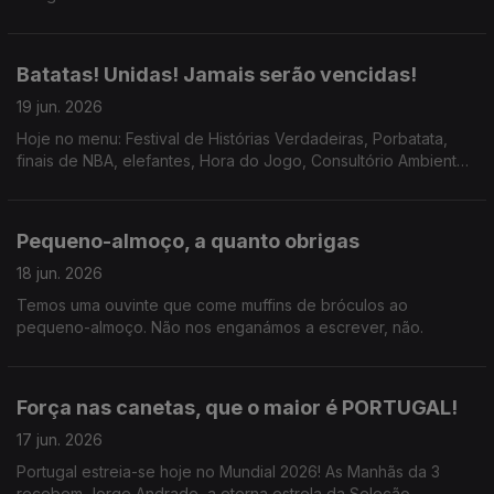
Batatas! Unidas! Jamais serão vencidas!
19 jun. 2026
Hoje no menu: Festival de Histórias Verdadeiras, Porbatata,
finais de NBA, elefantes, Hora do Jogo, Consultório Ambientel,
risos.
Pequeno-almoço, a quanto obrigas
18 jun. 2026
Temos uma ouvinte que come muffins de bróculos ao
pequeno-almoço. Não nos enganámos a escrever, não.
Força nas canetas, que o maior é PORTUGAL!
17 jun. 2026
Portugal estreia-se hoje no Mundial 2026! As Manhãs da 3
recebem Jorge Andrade, a eterna estrela da Seleção