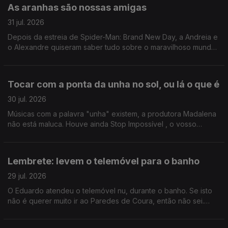
As aranhas são nossas amigas
31 jul. 2026
Depois da estreia de Spider-Man: Brand New Day, a Andreia e
o Alexandre quiseram saber tudo sobre o maravilhoso mundo
das amigas aranhas. Gonçalo Ayala deu uma ajudinha.
Tocar com a ponta da unha no sol, ou lá o que é
30 jul. 2026
Músicas com a palavra "unha" existem, a produtora Madalena
não está maluca. Houve ainda Stop Impossível , o vosso
preferido, e, claro, Quiz Night de Manhã - o último antes das
merecidas férias do host João Torgal.
Lembrete: levem o telemóvel para o banho
29 jul. 2026
O Eduardo atendeu o telemóvel nu, durante o banho. Se isto
não é querer muito ir ao Paredes de Coura, então não sei.
Ricardo Sérgio faz uma visita para nos pôr a par das estreias
do mês de agosto.