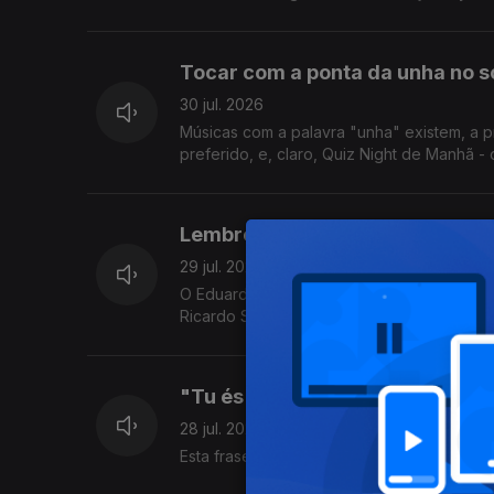
Tocar com a ponta da unha no sol
30 jul. 2026
Músicas com a palavra "unha" existem, a p
preferido, e, claro, Quiz Night de Manhã - 
Lembrete: levem o telemóvel pa
29 jul. 2026
O Eduardo atendeu o telemóvel nu, durante
Ricardo Sérgio faz uma visita para nos pôr
"Tu és o Ulisses da javardice 
28 jul. 2026
Esta frase foi dita neste programa, tenho a