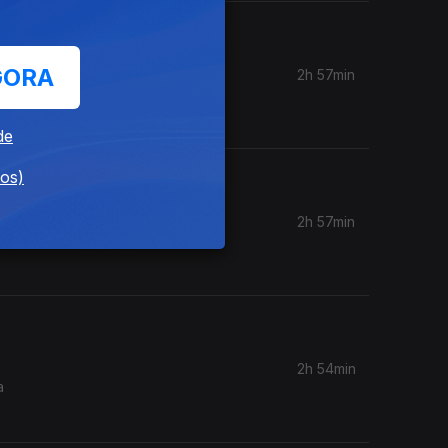
GORA
2h 57min
ra
de
dos)
2h 57min
ografia é
2h 54min
a