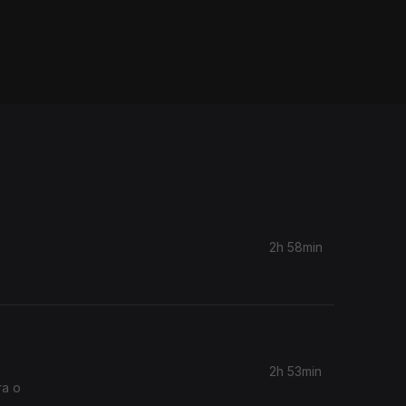
2h 58min
2h 53min
ra o