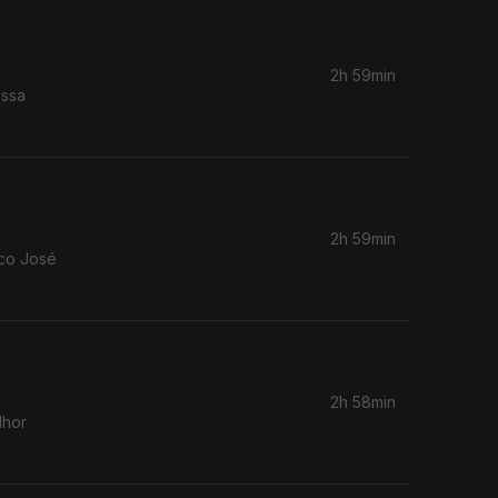
2h 59min
ossa
2h 59min
co José
2h 58min
lhor