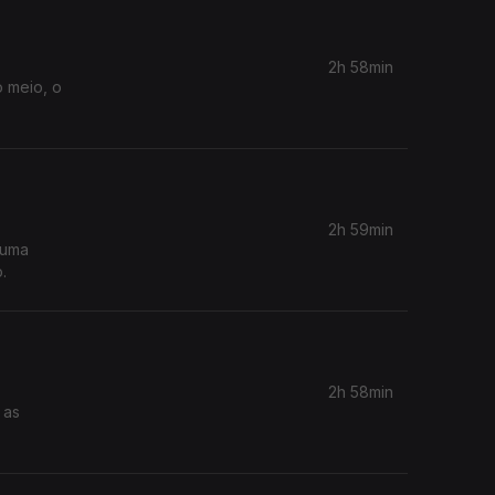
2h 58min
o meio, o
2h 59min
 uma
.
2h 58min
 as