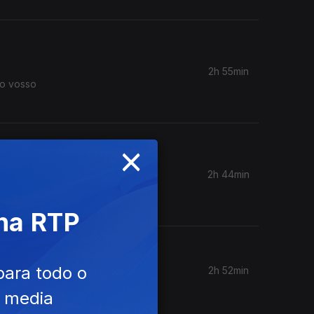
2h 55min
 o vosso
×
2h 44min
 não sei.
 na RTP
para todo o
2h 52min
e media