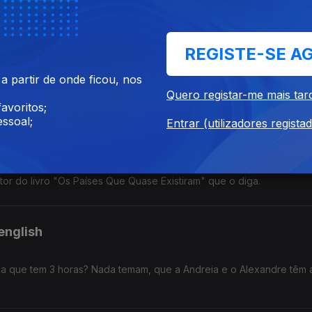
ca.
REGISTE-SE A
re séries e o eclipse solar de 12 de agosto. Ah! E um belo snack pa
 partir de onde ficou, nos
Quero registar-me mais tar
avoritos;
ssoal;
Entrar (utilizadores regista
biblioteca que fica tanto nos EUA como no Canadá. Realmente a ge
utor do livro "Os Países Que Quase Existiram" que o diga.
english
a que tem 3 horas? Nada temam, que a Andreia e o Alexandre têm 