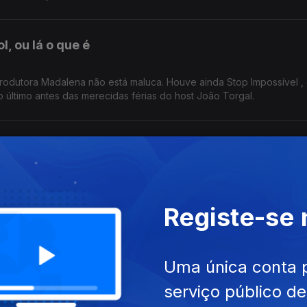
, ou lá o que é
rodutora Madalena não está maluca. Houve ainda Stop Impossível ,
o último antes das merecidas férias do host João Torgal.
ra o banho
 o banho. Se isto não é querer muito ir ao Paredes de Coura, então
 a par das estreias do mês de agosto.
Registe-se
gastronómica"
Uma única conta 
 certeza. Outras metáforas foram feitas. Infelizmente
serviço público d