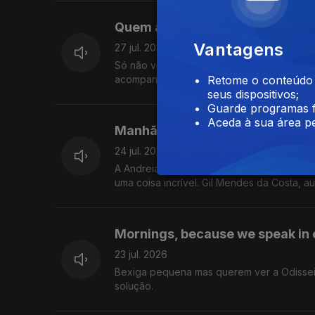
Quem adiante não olha, atrás fi
Vantagens
27 jul. 2026
Só não vê quem não quer: isto hoje foi sob
acompanhar tudo isto.
Retome o conteúdo a
seus dispositivos;
Guarde programas f
Aceda à sua área pe
Manhãs geográficas
24 jul. 2026
A Andreia e o Alexandre descobriram uma 
uma coisa incrível. Gil Mendes da Costa, a
Mornings, because we speak in 
23 jul. 2026
Bexiga pequena mas querem ver a Odissei
solução.