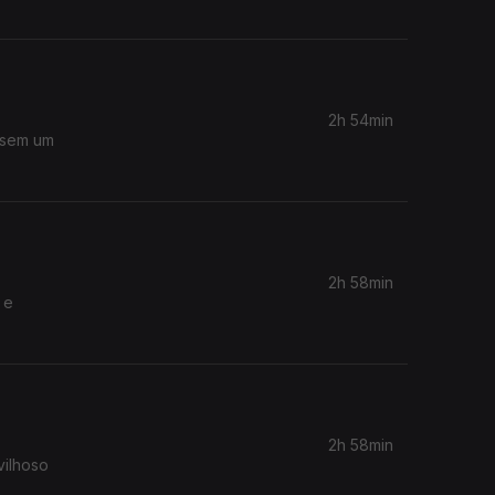
2h 54min
ssem um
2h 58min
 e
2h 58min
vilhoso