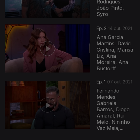
Rodrigues,
João Pinto,
Syro
Ep. 2
14 out. 2021
Ana Garcia
Martins, David
Cristina, Marisa
Liz, Ana
Moreira, Ana
Bustorff
571989
Ep. 1
07 out. 2021
Fernando
Mendes,
Gabriela
Barros, Diogo
Amaral, Rui
Melo, Nininho
Vaz Maia,...