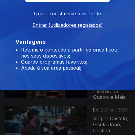
Bagão Félix,
Diogo Faro,
Quero registar-me mais tarde
Djay Bee,
Mariana
Entrar (utilizadores registados)
Monteiro,
Mafalda
Creative,...
Vantagens
Retome o conteúdo a partir de onde ficou,
Ep. 4
28 out. 2021
nos seus dispositivos;
Teresa
Guarde programas favoritos;
Guilherme,
Aceda à sua área pessoal;
Maniche,
Gilmário
Vemba, Heloísa
Périssé, Os
Quatro e Meia
573357
Ep. 3
21 out. 2021
Virgílio Castelo,
Gisela João,
Cristina