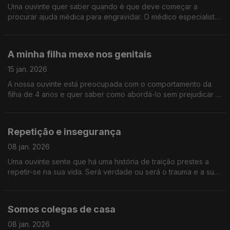
Uma ouvinte quer saber quando é que deve começar a
procurar ajuda médica para engravidar. O médico especialista
em fertilidade Miguel Raimundo responde.
A minha filha mexe nos genitais
15 jan. 2026
A nossa ouvinte está preocupada com o comportamento da
filha de 4 anos e quer saber como abordá-lo sem prejudicar a
relação dela com o próprio corpo e sexualidade.
Repetição e insegurança
08 jan. 2026
Uma ouvinte sente que há uma história de traição prestes a
repetir-se na sua vida. Será verdade ou será o trauma e a sua
insegurança a atormentá-la.
Somos colegas de casa
08 jan. 2026