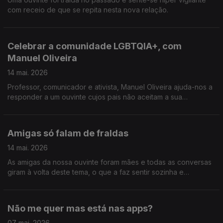
com receio de que se repita nesta nova relação.
Celebrar a comunidade LGBTQIA+, com
Manuel Oliveira
14 mai. 2026
Professor, comunicador e ativista, Manuel Oliveira ajuda-nos a
responder a um ouvinte cujos pais não aceitam a sua
orientação sexual, em vésperas do Dia Contra a Homofobia,
Transfobia e Bifobia.
Amigas só falam de fraldas
14 mai. 2026
As amigas da nossa ouvinte foram mães e todas as conversas
giram à volta deste tema, o que a faz sentir sozinha e
desconectada.
Não me quer mas está nas apps?
07 mai. 2026