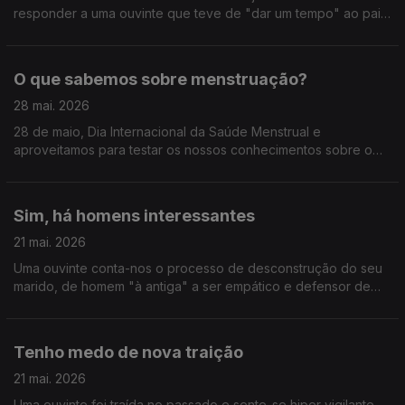
responder a uma ouvinte que teve de "dar um tempo" ao pai
da sua filha e não sabe quando esse tempo acaba.
O que sabemos sobre menstruação?
28 mai. 2026
28 de maio, Dia Internacional da Saúde Menstrual e
aproveitamos para testar os nossos conhecimentos sobre o
tema.
Sim, há homens interessantes
21 mai. 2026
Uma ouvinte conta-nos o processo de desconstrução do seu
marido, de homem "à antiga" a ser empático e defensor de
minorias. Sim, há homens interessantes.
Tenho medo de nova traição
21 mai. 2026
Uma ouvinte foi traída no passado e sente-se hiper vigilante