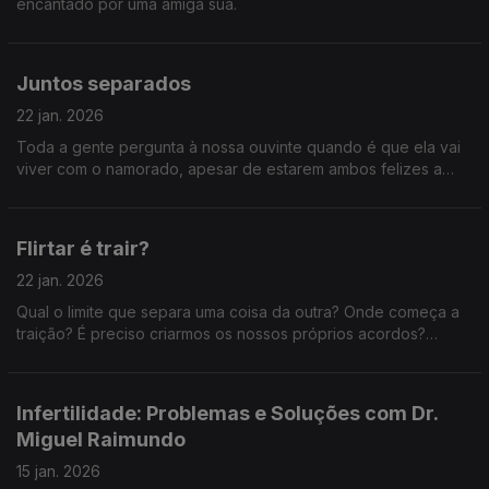
encantado por uma amiga sua.
Juntos separados
22 jan. 2026
Toda a gente pergunta à nossa ouvinte quando é que ela vai
viver com o namorado, apesar de estarem ambos felizes a
viver separados. Será que o amor só é verdadeiro se passar a
prova da coabitação?
Flirtar é trair?
22 jan. 2026
Qual o limite que separa uma coisa da outra? Onde começa a
traição? É preciso criarmos os nossos próprios acordos?
Estaremos a fazê-lo?
Infertilidade: Problemas e Soluções com Dr.
Miguel Raimundo
15 jan. 2026