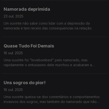
Namorada deprimida
23 out. 2025
Um ouvinte não sabe como lidar com a depressão da
namorada e tem receio das consequencias na relação.
Quase Tudo Foi Demais
16 out. 2025
Uma ouvinte foi "lovebombed" pelo namorado, mas
rapidamente o entusiasmo dele murchou e acabaram a
relação. E ainda: uma avó ciumenta faz a vida da filha num
inferno.
Uns sogros do pior!
16 out. 2025
Uma ouvinte queixa-se dos comentários e comportamentos
invasivos dos sogros, mas também do namorado que não
coloca limites.