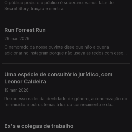
O público pediu e o público é soberano: vamos falar de
Secret Story, traição e mentira.
Run Forrest Run
26 mar. 2026
O namorado da nossa ouvinte disse que não a queria
adicionar no Instagram porque não usava as redes com esse
propósito, mas ela percebeu que ele tem adicionado amigos e
até a ex-namorada.
Uma espécie de consultório jurídico, com
Leonor Caldeira
19 mar. 2026
Retrocesso na lei da identidade de género, autonomização do
feminicídio e outros temas à luz do conhecimento e da
acutilância da advogada Leonor Caldeira.
Ex's e colegas de trabalho