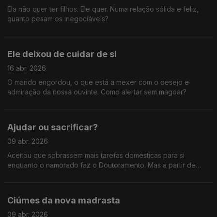
Ela não quer ter filhos. Ele quer. Numa relação sólida e feliz,
quanto pesam os inegociáveis?
Ele deixou de cuidar de si
16 abr. 2026
O marido engordou, o que está a mexer com o desejo e
admiração da nossa ouvinte. Como alertar sem magoar?
Ajudar ou sacrificar?
09 abr. 2026
Aceitou que sobrassem mais tarefas domésticas para si
enquanto o namorado faz o Doutoramento. Mas a partir de
quando é que essa cedência deixa de ser um gesto de amor
e passa a ser um sacrifício sem reconhecimento?
Ciúmes da nova madrasta
09 abr. 2026