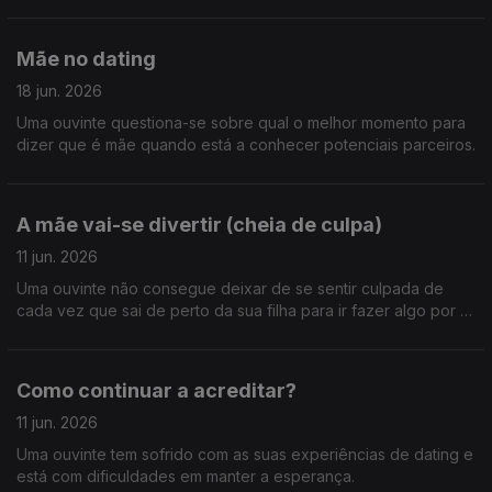
apaixonada por uma mulher.
Mãe no dating
18 jun. 2026
Uma ouvinte questiona-se sobre qual o melhor momento para
dizer que é mãe quando está a conhecer potenciais parceiros.
A mãe vai-se divertir (cheia de culpa)
11 jun. 2026
Uma ouvinte não consegue deixar de se sentir culpada de
cada vez que sai de perto da sua filha para ir fazer algo por si.
Como se alivia esta culpa materna?
Como continuar a acreditar?
11 jun. 2026
Uma ouvinte tem sofrido com as suas experiências de dating e
está com dificuldades em manter a esperança.