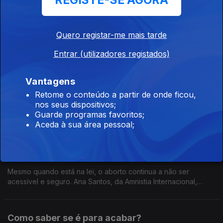
REGISTE-SE AGORA
05 mar. 2026
Uma ouvinte sabe que o namorado consome pornografia e
não se importa. Mas também sabe que o algoritmo do
Quero registar-me mais tarde
Instagram só lhe sugere contas de senhoras desnudas. O que
diz isto sobre ele e sobre a relação?
Entrar (utilizadores registados)
Namoro arruinou amizade?
Vantagens
05 mar. 2026
Retome o conteúdo a partir de onde ficou,
Uma amiga cobra a nossa ouvinte de ter "desaparecido"
nos seus dispositivos;
desde que começou a namorar.
Guarde programas favoritos;
Aceda à sua área pessoal;
IVG e direitos humanos, com Ana Santos
26 fev. 2026
Mesmo quando está na lei, o aborto continua a não ser
acessível e seguro. Ana Santos, da Amnistia Internacional,
explica-nos porquê.
Como saber se é para acabar?