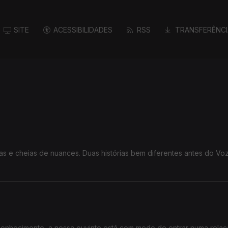
SITE
ACESSIBILIDADES
RSS
TRANSFERÊNCI
as e cheias de nuances. Duas histórias bem diferentes antes do Vo
conhecimento, a nossa ouvinte está com medo de entrar numa relaç