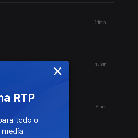
14min
.
×
47min
ais o
 na RTP
8min
para todo o
e media