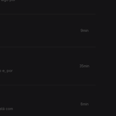
9min
35min
o e, por
8min
está com