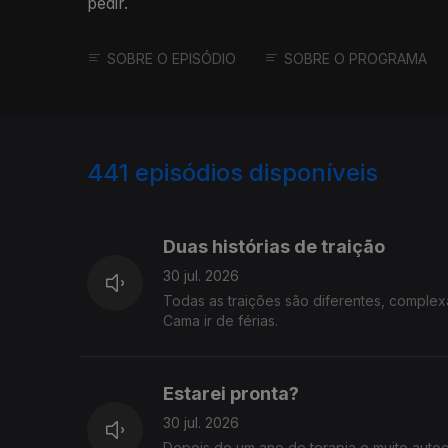
pedir.
SOBRE O EPISÓDIO
SOBRE O PROGRAMA
441
episódios disponíveis
938544
929055
918840
Duas histórias de traição
30 jul. 2026
Todas as traições são diferentes, complex
Cama ir de férias.
Estarei pronta?
30 jul. 2026
Depois de um ano de terapia e muito auto