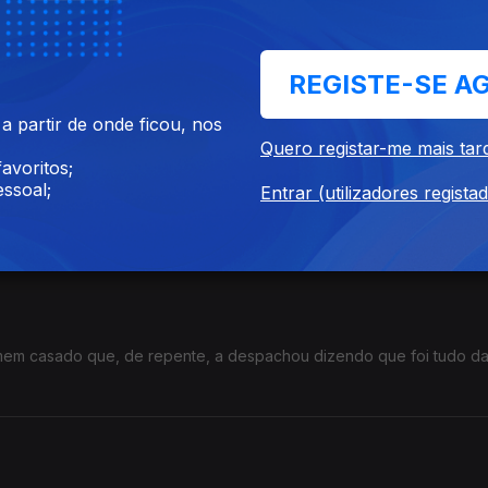
a um ouvinte que foi apanhado pela mulher a ver pornografia.
REGISTE-SE A
 partir de onde ficou, nos
Quero registar-me mais tar
avoritos;
ssoal;
Entrar (utilizadores regista
incomodaram no telemóvel do namorado e agora não sabe como fal
em casado que, de repente, a despachou dizendo que foi tudo da