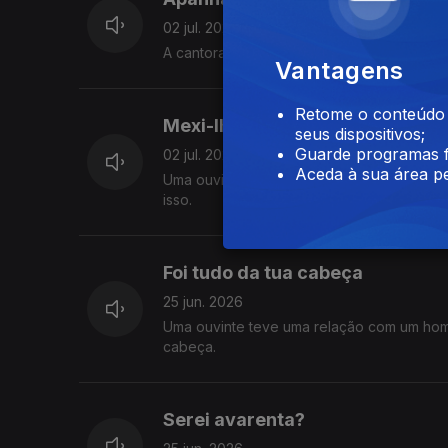
02 jul. 2026
A cantora IOLANDA ajuda-nos a responder 
Vantagens
Retome o conteúdo a
Mexi-lhe no telemóvel
seus dispositivos;
Guarde programas f
02 jul. 2026
Aceda à sua área pe
Uma ouvinte encontrou mensagens que a 
isso.
Foi tudo da tua cabeça
25 jun. 2026
Uma ouvinte teve uma relação com um hom
cabeça.
Serei avarenta?