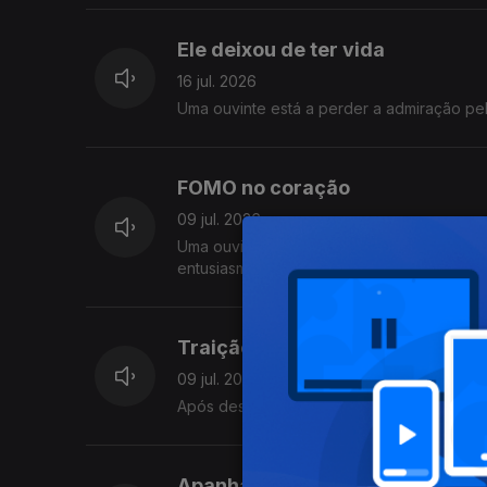
Ele deixou de ter vida
16 jul. 2026
Uma ouvinte está a perder a admiração pel
FOMO no coração
09 jul. 2026
Uma ouvinte sente que perde facilmente o 
entusiasma neste momento.
Traição na amizade
09 jul. 2026
Após desabafar com uma amiga sobre prob
Apanhado no seu jardim proibi