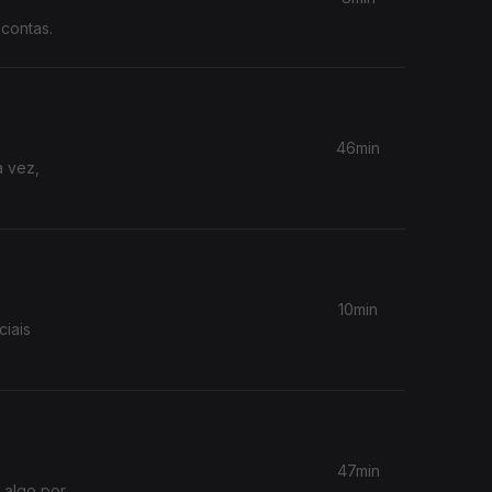
contas.
46min
a vez,
10min
iais
47min
 algo por