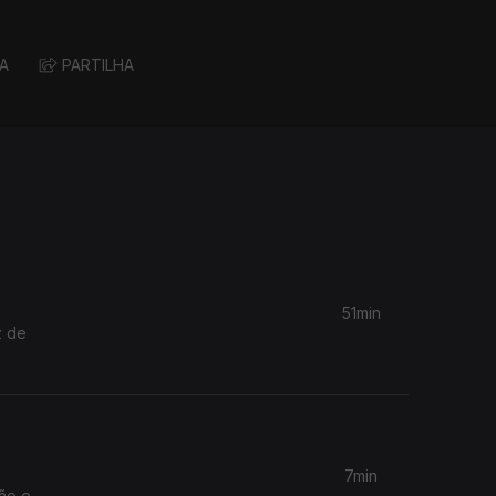
A
PARTILHA
51min
z de
7min
ão e