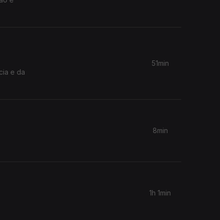
51min
cia e da
8min
1h 1min