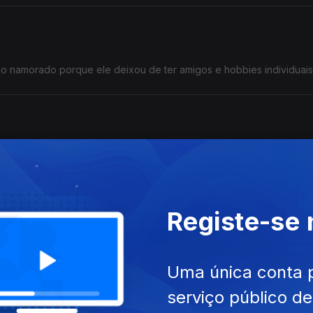
o namorado porque ele deixou de ter amigos e hobbies individuais
entusiasmo nas relações. Outro, sente que estar sozinho é o que m
Registe-se
lemas na sua relação, percebe que ela contou tudo ao namorado.
Uma única conta 
serviço público d
do, com IOLANDA