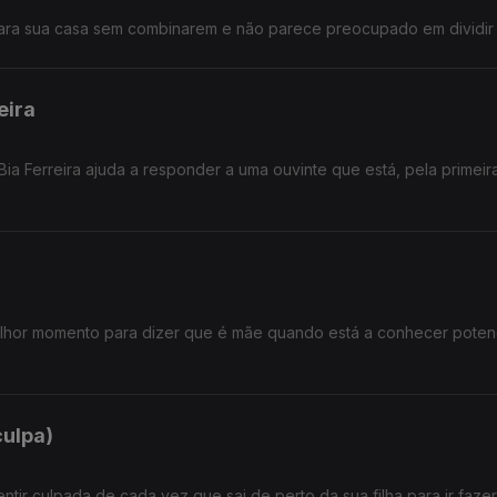
ra sua casa sem combinarem e não parece preocupado em dividir 
eira
a Bia Ferreira ajuda a responder a uma ouvinte que está, pela primeir
lhor momento para dizer que é mãe quando está a conhecer potenc
culpa)
ir culpada de cada vez que sai de perto da sua filha para ir fazer