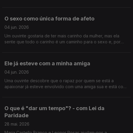
O sexo como única forma de afeto
04 jun. 2026
Um ouvinte gostaria de ter mais carinho da mulher, mas ela
sente que todo o carinho é um caminho para o sexo e, por
isso, rejeita qualquer tipo de toque.
Ele já esteve com a minha amiga
04 jun. 2026
Uma ouvinte descobre que o rapaz por quem se está a
apaixonar já esteve envolvido com uma amiga sua e está com
dificuldade em lidar com a situação.
O que é "dar um tempo"? - com Lei da
Paridade
28 mai. 2026
Maria Castello Branco e Leonor Rosas ajudam-nos a