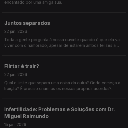
encantado por uma amiga sua.
Juntos separados
22 jan. 2026
Toda a gente pergunta à nossa ouvinte quando é que ela vai
viver com o namorado, apesar de estarem ambos felizes a
viver separados. Será que o amor só é verdadeiro se passar a
prova da coabitação?
Flirtar é trair?
22 jan. 2026
Qual o limite que separa uma coisa da outra? Onde começa a
traição? É preciso criarmos os nossos próprios acordos?
Estaremos a fazê-lo?
Infertilidade: Problemas e Soluções com Dr.
Miguel Raimundo
15 jan. 2026