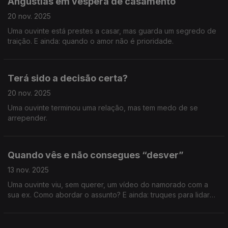
Angústias em véspera de casamento
20 nov. 2025
Uma ouvinte está prestes a casar, mas guarda um segredo de
traição. E ainda: quando o amor não é prioridade.
Terá sido a decisão certa?
20 nov. 2025
Uma ouvinte terminou uma relação, mas tem medo de se
arrepender.
Quando vês e não consegues “desver”
13 nov. 2025
Uma ouvinte viu, sem querer, um vídeo do namorado com a
sua ex. Como abordar o assunto? E ainda: truques para lidar
com aquele colega cretino que comenta tudo o que vestimos
e fazemos.