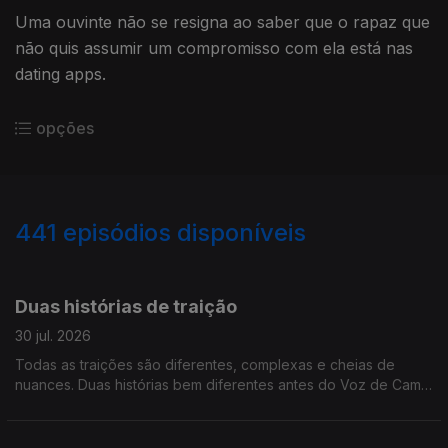
Uma ouvinte não se resigna ao saber que o rapaz que
não quis assumir um compromisso com ela está nas
dating apps.
opções
441
episódios disponíveis
938544
929055
918840
909925
900874
889116
879272
866397
856943
Duas histórias de traição
30 jul. 2026
Todas as traições são diferentes, complexas e cheias de
nuances. Duas histórias bem diferentes antes do Voz de Cama
ir de férias.