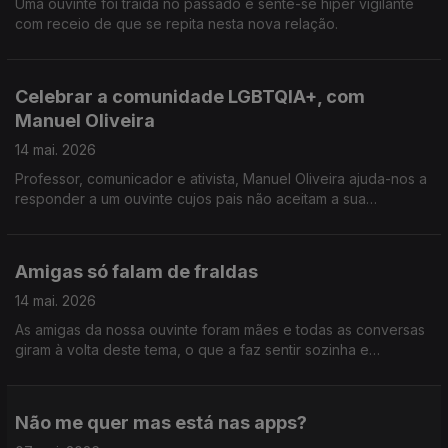
Uma ouvinte foi traída no passado e sente-se hiper vigilante
com receio de que se repita nesta nova relação.
Celebrar a comunidade LGBTQIA+, com
Manuel Oliveira
14 mai. 2026
Professor, comunicador e ativista, Manuel Oliveira ajuda-nos a
responder a um ouvinte cujos pais não aceitam a sua
orientação sexual, em vésperas do Dia Contra a Homofobia,
Transfobia e Bifobia.
Amigas só falam de fraldas
14 mai. 2026
As amigas da nossa ouvinte foram mães e todas as conversas
giram à volta deste tema, o que a faz sentir sozinha e
desconectada.
Não me quer mas está nas apps?