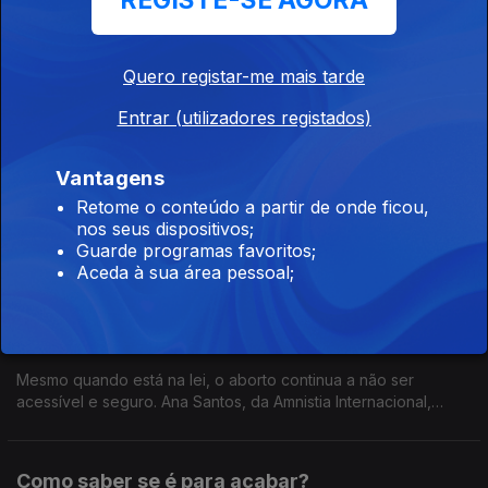
REGISTE-SE AGORA
05 mar. 2026
Uma ouvinte sabe que o namorado consome pornografia e
não se importa. Mas também sabe que o algoritmo do
Quero registar-me mais tarde
Instagram só lhe sugere contas de senhoras desnudas. O que
diz isto sobre ele e sobre a relação?
Entrar (utilizadores registados)
Namoro arruinou amizade?
Vantagens
05 mar. 2026
Retome o conteúdo a partir de onde ficou,
Uma amiga cobra a nossa ouvinte de ter "desaparecido"
nos seus dispositivos;
desde que começou a namorar.
Guarde programas favoritos;
Aceda à sua área pessoal;
IVG e direitos humanos, com Ana Santos
26 fev. 2026
Mesmo quando está na lei, o aborto continua a não ser
acessível e seguro. Ana Santos, da Amnistia Internacional,
explica-nos porquê.
Como saber se é para acabar?