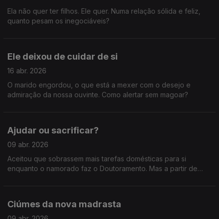
Ela não quer ter filhos. Ele quer. Numa relação sólida e feliz,
quanto pesam os inegociáveis?
Ele deixou de cuidar de si
16 abr. 2026
O marido engordou, o que está a mexer com o desejo e
admiração da nossa ouvinte. Como alertar sem magoar?
Ajudar ou sacrificar?
09 abr. 2026
Aceitou que sobrassem mais tarefas domésticas para si
enquanto o namorado faz o Doutoramento. Mas a partir de
quando é que essa cedência deixa de ser um gesto de amor
e passa a ser um sacrifício sem reconhecimento?
Ciúmes da nova madrasta
09 abr. 2026