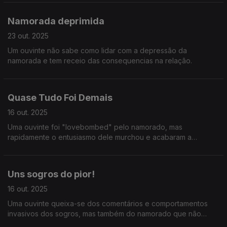
Namorada deprimida
23 out. 2025
Um ouvinte não sabe como lidar com a depressão da
namorada e tem receio das consequencias na relação.
Quase Tudo Foi Demais
16 out. 2025
Uma ouvinte foi "lovebombed" pelo namorado, mas
rapidamente o entusiasmo dele murchou e acabaram a
relação. E ainda: uma avó ciumenta faz a vida da filha num
inferno.
Uns sogros do pior!
16 out. 2025
Uma ouvinte queixa-se dos comentários e comportamentos
invasivos dos sogros, mas também do namorado que não
coloca limites.