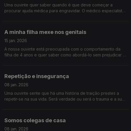
Uma ouvinte quer saber quando é que deve começar a
procurar ajuda médica para engravidar. O médico especialista
em fertilidade Miguel Raimundo responde.
A minha filha mexe nos genitais
15 jan. 2026
A nossa ouvinte está preocupada com o comportamento da
filha de 4 anos e quer saber como abordá-lo sem prejudicar a
relação dela com o próprio corpo e sexualidade.
Repetição e insegurança
08 jan. 2026
Uma ouvinte sente que há uma história de traição prestes a
repetir-se na sua vida. Será verdade ou será o trauma e a sua
insegurança a atormentá-la.
Somos colegas de casa
08 jan. 2026