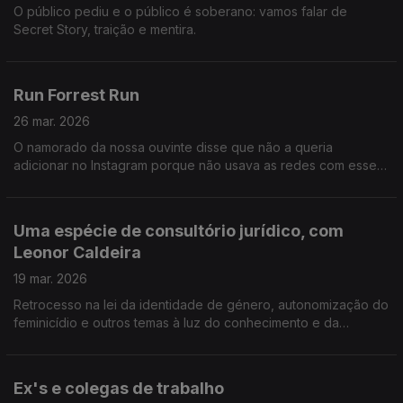
O público pediu e o público é soberano: vamos falar de
Secret Story, traição e mentira.
Run Forrest Run
26 mar. 2026
O namorado da nossa ouvinte disse que não a queria
adicionar no Instagram porque não usava as redes com esse
propósito, mas ela percebeu que ele tem adicionado amigos e
até a ex-namorada.
Uma espécie de consultório jurídico, com
Leonor Caldeira
19 mar. 2026
Retrocesso na lei da identidade de género, autonomização do
feminicídio e outros temas à luz do conhecimento e da
acutilância da advogada Leonor Caldeira.
Ex's e colegas de trabalho