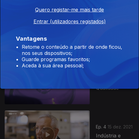
Quero registar-me mais tarde
Entrar (utilizadores registados)
Ep. 6
05 jan. 2022
Ação Climática
Vantagens
Retome o conteúdo a partir de onde ficou,
nos seus dispositivos;
Guarde programas favoritos;
586012
Aceda à sua área pessoal;
Ep. 5
29 dez. 2021
Saúde de
Qualidade
Ep. 4
15 dez. 2021
Indústria e