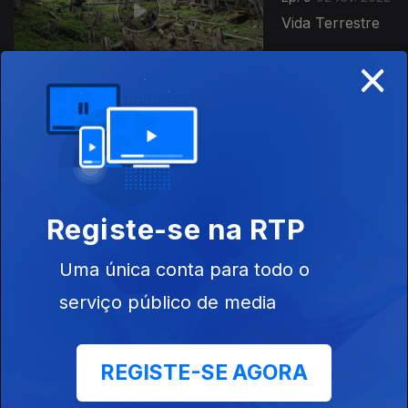
Vida Terrestre
×
Ep. 8
22 jan. 2022
Educação do
Futuro
Registe-se na RTP
Uma única conta para todo o
serviço público de media
Ep. 7
12 jan. 2022
Energias
Renováveis
REGISTE-SE AGORA