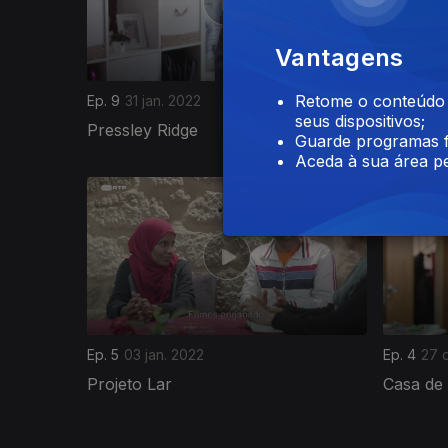
Vantagens
Retome o conteúdo a
Ep. 9
31 jan. 2022
Ep. 8
24 j
seus dispositivos;
Pressley Ridge
Just a 
Guarde programas f
Aceda à sua área pe
585499
Ep. 5
03 jan. 2022
Ep. 4
27 
Projeto Lar
Casa de