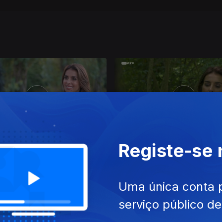
Registe-se
fev. 2022
Ep. 11
14 fev. 2022
IDDA - Viver Alfena
Rede Ex Aequo
Uma única conta 
serviço público d