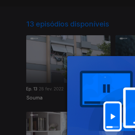
13
episódios disponíveis
Ep. 13
28 fev. 2022
Ep. 12
21 
Souma
Projeto 