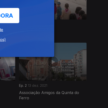
GORA
Ep. 6
10 jan. 2022
de
ASSOL
dos)
Ep. 2
13 dez. 2021
Associação Amigos da Quinta do
Ferro