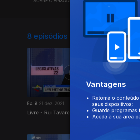
SOBRE O EPISÓDIO
SOBRE O PROGRAMA
8
episódios disponíveis
Vantagens
Retome o conteúdo a
Ep. 8
21 dez. 2021
Ep. 7
14 d
seus dispositivos;
Guarde programas f
Livre - Rui Tavares
PSD - Ru
Aceda à sua área pe
585994