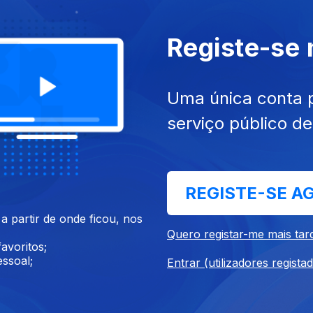
SITE
ACESSIBILIDADES
PARTILHA
Registe-se
Uma única conta 
serviço público d
REGISTE-SE A
 partir de onde ficou, nos
ez. 2021
Ep. 6
13 dez. 2021
Quero registar-me mais tar
avoritos;
i Rio
CDS - Francisco Rodrigues 
ssoal;
Entrar (utilizadores regista
Santos