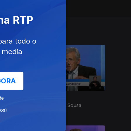
 na RTP
para todo o
e media
GORA
Ep. 5
10 dez. 2021
de
dos
PCP - Jerónimo de Sousa
dos)