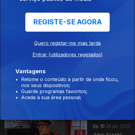
Dos Santos,...
Ep. 12
16 fev. 2022
REGISTE-SE AGORA
Ágata, Florbela
Queiroz,
Natalina José,
Noble, Fábio
Quero registar-me mais tarde
Bernardino,
Eliane...
Entrar (utilizadores registados)
Ep. 11
09 fev. 2022
Vantagens
Daniela
Retome o conteúdo a partir de onde ficou,
Santiago, Luísa
nos seus dispositivos;
Sobral, Jacinta,
Guarde programas favoritos;
Rita Tristão,
Aceda à sua área pessoal;
Marco
Medeiros,...
Ep. 10
26 jan. 2022
Aline Frazão,