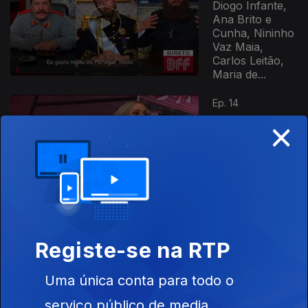
Diogo Infante,
Ana Brito e
Cunha, Nininho
Vaz Maia,
Carlos Leitão,
Maria de...
Ep. 14
×
02 mar. 2022
Dulce Pontes,
Inês Castel-
Branco,
Henrique Feist,
Beatriz Costa
Ep. 13
23 fev. 2022
Margarida
Registe-se na RTP
Rebelo Pinto,
Ramon Galarza,
Uma única conta para todo o
Santamaria,
Manuel Moura
serviço público de media