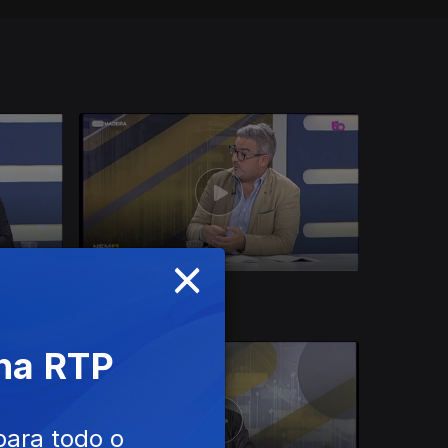
×
Ep. 15
20 out. 2022
 na RTP
para todo o