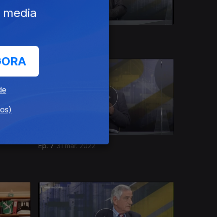
e media
Ep. 11
26 mai. 2022
GORA
de
dos)
Ep. 7
31 mar. 2022