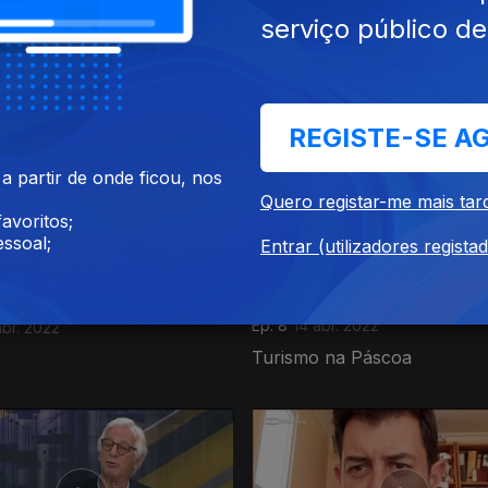
serviço público d
jun. 2022
Ep. 12
09 jun. 2022
REGISTE-SE A
 partir de onde ficou, nos
Quero registar-me mais tar
avoritos;
ssoal;
Entrar (utilizadores regista
Ep. 8
14 abr. 2022
abr. 2022
Turismo na Páscoa