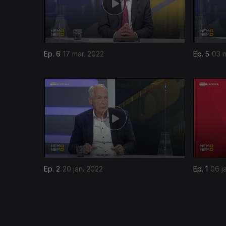
Ep. 6
17 mar. 2022
Ep. 5
03 m
590725
Ep. 2
20 jan. 2022
Ep. 1
06 j