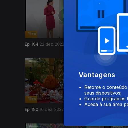
Ep. 184
22 dez. 2022
Ep. 183
21
659498
Vantagens
Retome o conteúdo a
seus dispositivos;
Guarde programas f
Aceda à sua área pe
Ep. 180
16 dez. 2022
Ep. 179
1