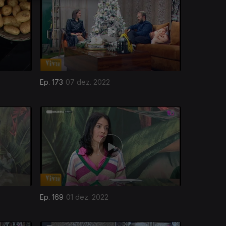
Ep. 173
07 dez. 2022
Ep. 169
01 dez. 2022