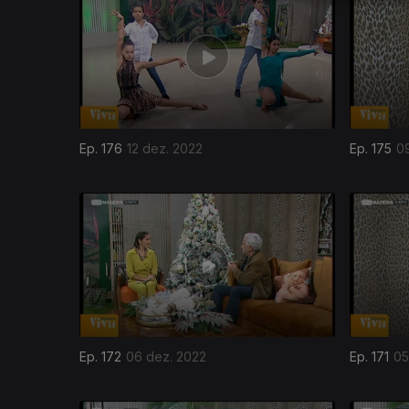
Ep. 176
12 dez. 2022
Ep. 175
0
Ep. 172
06 dez. 2022
Ep. 171
05