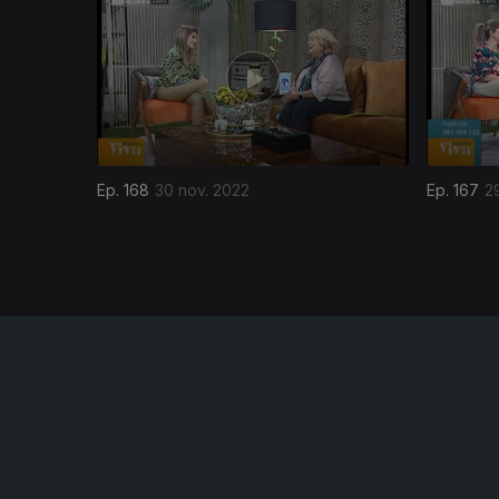
655759
Ep. 168
30 nov. 2022
Ep. 167
2