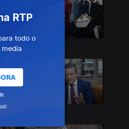
 na RTP
para todo o
Ep. 181
19 dez. 2022
e media
GORA
de
dos)
Ep. 177
13 dez. 2022