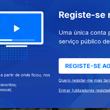
Registe-se
Uma única conta 
 dez. 2022
Ep. 182
20 dez. 2022
serviço público d
REGISTE-SE A
 partir de onde ficou, nos
Quero registar-me mais tar
avoritos;
ssoal;
Entrar (utilizadores regista
5 dez. 2022
Ep. 178
14 dez. 2022