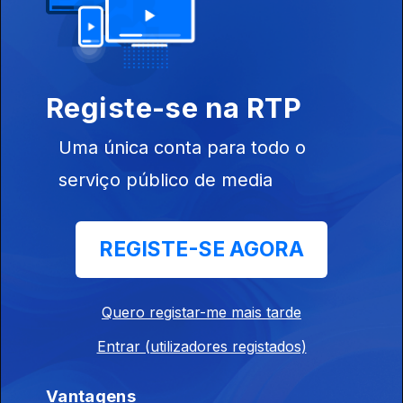
18 set. 2022
Registe-se na RTP
Uma única conta para todo o
Ep. 36
11 set. 2022
serviço público de media
REGISTE-SE AGORA
Ep. 35
Quero registar-me mais tarde
04 set. 2022
Entrar (utilizadores registados)
Vantagens