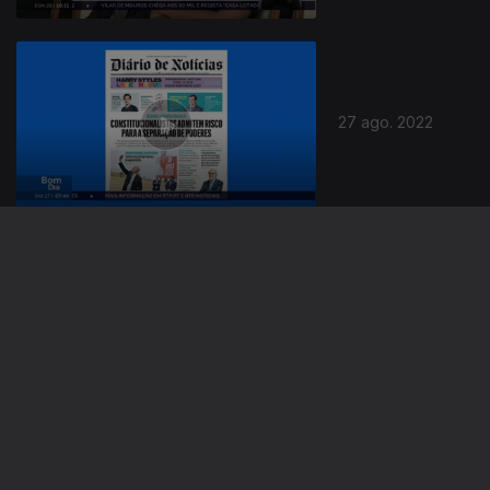
636355
27 ago. 2022
21 ago. 2022