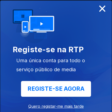
×
José Carvalho
12 mar. 2013
João Salaviza
Registe-se na RTP
26 fev. 2013
Uma única conta para todo o
serviço público de media
Luís Clemente - Maestro
05 fev. 2013
REGISTE-SE AGORA
Bruno Gonçalves
22 jan. 2013
Quero registar-me mais tarde