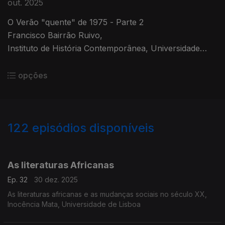
out. 2025
O Verão "quente" de 1975 - Parte 2
Francisco Bairrão Ruivo,
Instituto de História Contemporânea, Universidade
Nova de Lisboa
opções
122
episódios disponíveis
878172
845327
801522
765981
736452
713807
683233
649062
As literaturas Africanas
Ep. 32
30 dez. 2025
As literaturas africanas e as mudanças sociais no século XX,
Inocência Mata, Universidade de Lisboa