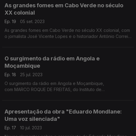
As grandes fomes em Cabo Verde no século
XX colonial
Ep. 19
05 set. 2023
As grandes fomes em Cabo Verde no século XX colonial, com
o jornalista José Vicente Lopes e o historiador António Correia
e Silva
O surgimento da rádio em Angola e
Moçambique
Ep. 18
25 jul. 2023
O surgimento da rádio em Angola e Moçambique,
com MARCO ROQUE DE FREITAS, do Instituto de
Etnomusicologia da Universidade Nova de Lisboa
e MARISSA MOORMAN, da Universidade de Wisconsin,
Estados Unidos da América
Apresentação da obra "Eduardo Mondlane:
Uma voz silenciada"
Ep. 17
10 jul. 2023