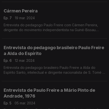
Universidade de Lisboa.
Edição Ângela Coutinho
Cármen Pereira
Produção Cristina Manuel
Ep. 7
19 mar. 2024
Entrevista do pedagogo Paulo Freire com Cármen Pereira,
dirigente do movimento independentista na Guiné-Bissau.
Edição Ângela Coutinho
Produção Cristina Manuel
Entrevista do pedagogo brasileiro Paulo Freire
a Alda do Espírito
Ep. 6
12 mar. 2024
Entrevista do pedagogo brasileiro Paulo Freire a Alda do
Espírito Santo, intelectual e dirigente nacionalista de S. Tomé e
Príncipe 1976
Edição Ângela Coutinho
Produção Cristina Manuel
Entrevista de Paulo Freire a Mário Pinto de
Andrade, 1976
Ep. 5
05 mar. 2024