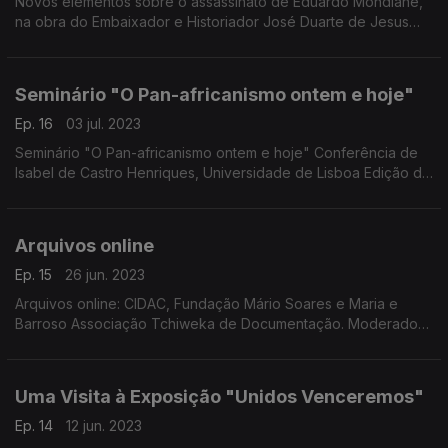
Novos elementos sobre o assassinato de Eduardo Mondlane,
na obra do Embaixador e Historiador José Duarte de Jesus
Moderado por Ângela Coutinho
Seminário "O Pan-africanismo ontem e hoje"
Ep. 16
03 jul. 2023
Seminário "O Pan-africanismo ontem e hoje" Conferência de
Isabel de Castro Henriques, Universidade de Lisboa Edição de
Ângela Coutinho
Arquivos online
Ep. 15
26 jun. 2023
Arquivos online: CIDAC, Fundação Mário Soares e Maria e
Barroso Associação Tchiweka de Documentação. Moderado
por Ângela Coutinho
Uma Visita à Exposição "Unidos Venceremos"
Ep. 14
12 jun. 2023