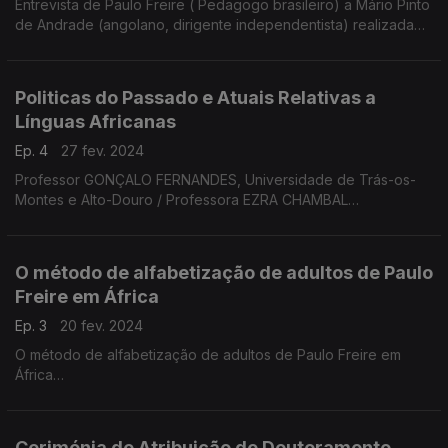
Entrevista de Paulo Freire ( Pedagogo brasileiro) a Mário Pinto
de Andrade (angolano, dirigente independentista) realizada
em 1976
Edição Ângela Coutinho
Produção Cristina Manuel
Politicas do Passado e Atuais Relativas a
Línguas Africanas
Ep. 4
27 fev. 2024
Professor GONÇALO FERNANDES, Universidade de Trás-os-
Montes e Alto-Douro / Professora EZRA CHAMBAL
NHAMPOCA, Universidade Eduardo Mondlane
Professor GONÇALO FERNANDES, Universidade de Trás-os-
Montes e Alto-Douro
O método de alfabetização de adultos de Paulo
Professora EZRA CHAMBAL NHAMPOCA, Universidade
Freire em África
Eduardo Mondlane
Ep. 3
20 fev. 2024
O método de alfabetização de adultos de Paulo Freire em
África
Cecília de Sousa REIBNITZ Universidade do Estado do Rio de
Janeiro /ISCTE Xénia de Carvalho, ISCTE , Instituto
Universitário de Lisboa
Cerimónia de Atribuição de Doutoramento