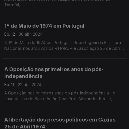
Tarrafal,
Conferência de Victor Barros, Universidade Nova de Lisboa
1º de Maio de 1974 em Portugal
Ep. 12
30 abr. 2024
O 1º de Maio de 1974 em Portugal - Reportagem da Emissora
Nacional, nos arquivos da RTP/RDP e Associação 25 de Abril,
da Universidade de Coimbra
A Oposição nos primeiros anos do pós-
independência
Ep. 11
22 abr. 2024
A Oposição nos primeiros anos do pós-independência - o
caso da ilha de Santo Antão Com Prof. Alexander Keese,
Universidade de Genebra
Edição - Ângela Coutinho
A libertação dos presos políticos em Caxias -
Produção - Cristina Manuel
25 de Abril 1974