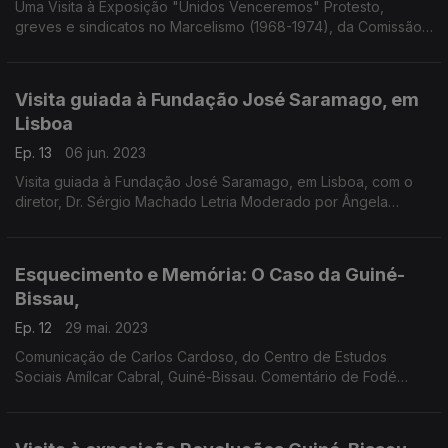
Uma Visita à Exposição "Unidos Venceremos" Protesto,
greves e sindicatos no Marcelismo (1968-1974), da Comissão
para o Cinquentenário do 25 de Abril, em Portugal Moderação
de Ângela Coutinho
Visita guiada à Fundação José Saramago, em
Lisboa
Ep. 13
06 jun. 2023
Visita guiada à Fundação José Saramago, em Lisboa, com o
diretor, Dr. Sérgio Machado Letria Moderado por Ângela
Coutinho
Esquecimento e Memória: O Caso da Guiné-
Bissau,
Ep. 12
29 mai. 2023
Comunicação de Carlos Cardoso, do Centro de Estudos
Sociais Amílcar Cabral, Guiné-Bissau. Comentário de Fodé
Abdulai Mané, INEP - Instituto Nacional de Estudos e Pesquisa
e Faculdade de Direito de Bissau