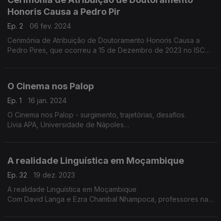
Edição Ângela Coutinho
Honoris Causa a Pedro Pir
Produção Cristina Manuel
Ep. 2
06 fev. 2024
Cerimónia de Atribuição de Doutoramento Honoris Causa a
Pedro Pires, que ocorreu a 15 de Dezembro de 2023 no ISCTE
- Instituto Universitário De Lisboa
Edição Ângela Coutinho
Produção Cristina Manuel
O Cinema nos Palop
Ep. 1
16 jan. 2024
O Cinema nos Palop - surgimento, trajetórias, desafios.
Lívia APA, Universidade de Nápoles
Catarina Laranjeiro, Universidade Nova de Lisboa
A realidade Linguística em Moçambique
Ep. 32
19 dez. 2023
A realidade Linguística em Moçambique
Com David Langa e Ezra Chambal Nhampoca, professores na
Universidade Eduardo Mondlane Moçambique
Edição Ângela Coutinho