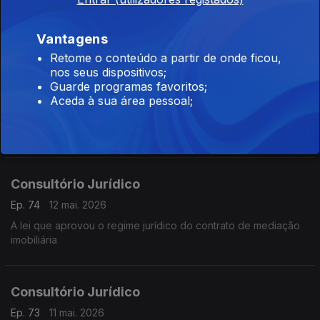
Ep. 76
14 mai. 2026
Vantagens
Incumprimento das normas do contrato de mediação imobiliária
Retome o conteúdo a partir de onde ficou,
nos seus dispositivos;
Guarde programas favoritos;
Consultório Jurídico
Aceda à sua área pessoal;
Ep. 75
13 mai. 2026
Prazos do contrato de mediação imobiliária
Consultório Jurídico
Ep. 74
12 mai. 2026
A lei que aprovou o regime jurídico do contrato de mediação
imobiliária
Consultório Jurídico
Ep. 73
11 mai. 2026