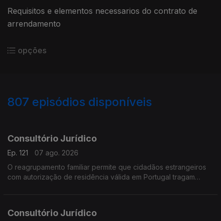
Requisitos e elementos necessarios do contrato de
arrendamento
opções
807
episódios disponíveis
937811
936199
931502
928195
923507
920778
911845
908772
Consultório Jurídico
Ep. 121
07 ago. 2026
O reagrupamento familiar permite que cidadãos estrangeiros
com autorização de residência válida em Portugal tragam
membros da sua família para viver no país.
Consultório Jurídico