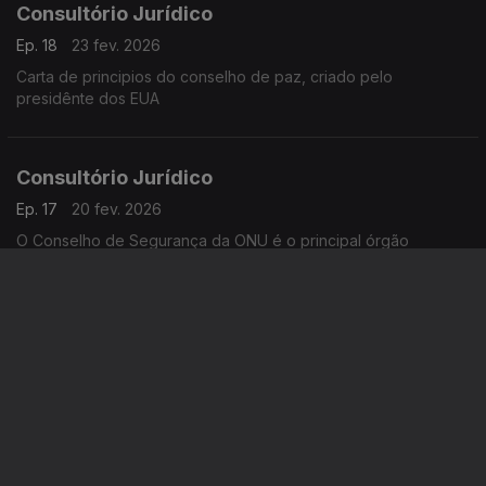
Consultório Jurídico
Ep. 18
23 fev. 2026
Carta de principios do conselho de paz, criado pelo
presidênte dos EUA
Consultório Jurídico
Ep. 17
20 fev. 2026
O Conselho de Segurança da ONU é o principal órgão
responsável pela paz e segurança internacionais,
Consultório Jurídico
Ep. 16
19 fev. 2026
Declaração Universal dos Direitos Humanos, adotada e
proclamada pela Assembleia Geral das Nações Unidas