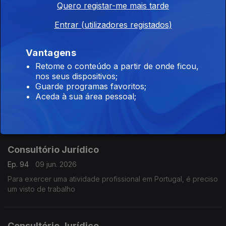
Quero registar-me mais tarde
Consultório Jurídico
Ep. 96
11 jun. 2026
Entrar (utilizadores registados)
O que devem fazer os estudantes que querem estudar em
Portugal
Vantagens
Retome o conteúdo a partir de onde ficou,
nos seus dispositivos;
Consultório Jurídico
Guarde programas favoritos;
Aceda à sua área pessoal;
Ep. 95
10 jun. 2026
Requisitos necessários para trabalhar em Portugal
Consultório Jurídico
Ep. 94
09 jun. 2026
Para exercer uma atividade profissional em Portugal, é preciso
um visto de trabalho
Consultório Jurídico