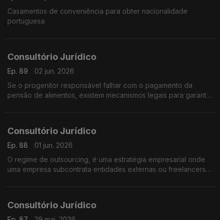
Casamentos de conveniência para obter nacionalidade
portuguesa
Consultório Jurídico
Ep. 89
02 jun. 2026
Se o progenitor responsável falhar com o pagamento da
pensão de alimentos, existem mecanismos legais para garantir
o apoio à criança
Consultório Jurídico
Ep. 88
01 jun. 2026
O regime de outsourcing, é uma estratégia empresarial onde
uma empresa subcontrata entidades externas ou freelancers
para desempenhar atividades, serviços ou processos
específicos
Consultório Jurídico
Ep. 87
29 mai. 2026