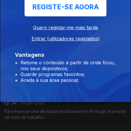
REGISTE-SE AGORA
Consultório Jurídico
Ep. 96
11 jun. 2026
Quero registar-me mais tarde
O que devem fazer os estudantes que querem estudar em
Portugal
Entrar (utilizadores registados)
Vantagens
Consultório Jurídico
Retome o conteúdo a partir de onde ficou,
Ep. 95
10 jun. 2026
nos seus dispositivos;
Requisitos necessários para trabalhar em Portugal
Guarde programas favoritos;
Aceda à sua área pessoal;
Consultório Jurídico
Ep. 94
09 jun. 2026
Para exercer uma atividade profissional em Portugal, é preciso
um visto de trabalho