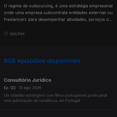
O regime de outsourcing, é uma estratégia empresarial
onde uma empresa subcontrata entidades externas ou
freelancers para desempenhar atividades, serviços ou
processos específicos
opções
808
episódios disponíveis
937810
936198
931501
928193
924592
Consultório Jurídico
Ep. 122
10 ago. 2026
Um cidadão estrangeiro com filhos portugueses pode pedir
uma autorização de residência, em Portugal