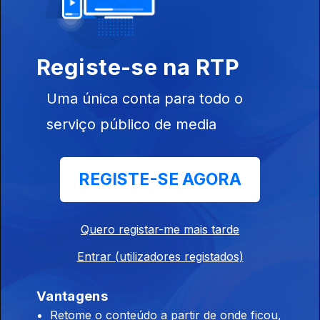
Ep. 6
16 fev. 2022
Máscara
Registe-se na RTP
Uma única conta para todo o
serviço público de media
Ep. 5
09 fev. 2022
Comprimido
REGISTE-SE AGORA
Quero registar-me mais tarde
Ep. 4
02 fev. 2022
Entrar (utilizadores registados)
Candeeiro de
Rua
Vantagens
Retome o conteúdo a partir de onde ficou,