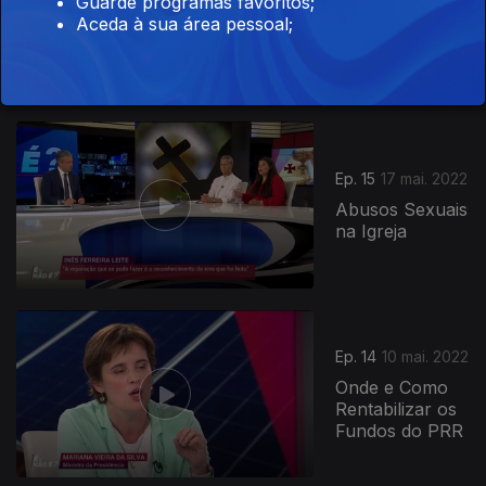
Guarde programas favoritos;
Estamos a
Aceda à sua área pessoal;
Atravessar uma
6ª Vaga?
616334
Ep. 15
17 mai. 2022
Abusos Sexuais
na Igreja
Ep. 14
10 mai. 2022
Onde e Como
Rentabilizar os
Fundos do PRR