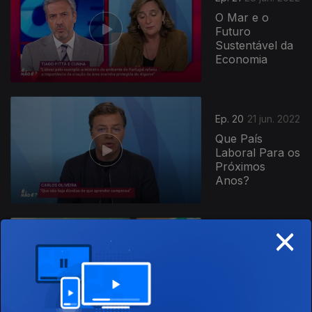
O Mar e o
Futuro
Sustentável da
Economia
Ep. 20
21 jun. 2022
Que País
Laboral Para os
Próximos
Anos?
×
Ep. 19
14 jun. 2022
Radiografia ao
SNS