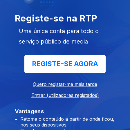
Registe-se na RTP
Ep. 18
07 jun. 2022
Uma única conta para todo o
O Que Pode
Mudar Com a
serviço público de media
Lei da
Eutanásia?
REGISTE-SE AGORA
Ep. 17
31 mai. 2022
Estamos
Quero registar-me mais tarde
Perante uma
Crise Alimentar
Entrar (utilizadores registados)
Global?
Vantagens
Retome o conteúdo a partir de onde ficou,
Ep. 16
nos seus dispositivos;
24 mai. 2022